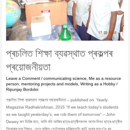
প্ৰচলিত শিক্ষা ব্যৱস্থাত প্ৰকল্পৰ
প্ৰয়োজনীয়তা
Leave a Comment
/
communicating science
,
Me as a resource
person
,
mentoring projects and models
,
Writing as a Hobby
/
Ripunjay Bordoloi
প্ৰচলিত শিক্ষা ব্যৱস্থাত প্ৰকল্পৰ প্ৰয়োজনীয়তা – published on Yearly
Magazine Radhakrishnan, 2015 “If we teach today’s students
as we taught yesterday’s, we rob them of tomorrow” – John
Dewey জন ডিৱিৰ মতে, আমি যদি আজিৰ ছাত্ৰ-ছাত্ৰীসকলক আগৰ দিনত ছাত্ৰ-ছাত্ৰীক
শিকোৱাৰ দৰে শিকাও, তেনে কৰিলে তেওঁলোকৰ ভৱিষ্যতটো কাঢ়ি অনাৰ দৰে হ’ব৷ বহু