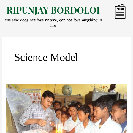
Skip
RIPUNJAY BORDOLOI
to
content
one who does not love nature, can not love anything in
life
Science Model
প্ৰচলিত
শিক্ষা
ব্যৱস্থাত
প্ৰকল্পৰ
প্ৰয়োজনীয়তা