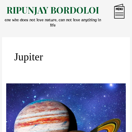
Skip
RIPUNJAY BORDOLOI
to
content
one who does not love nature, can not love anything in
life
Jupiter
গুৰুৱে
ঢাকিলে
শনিক