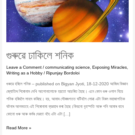
গুৰুৱে ঢাকিলে শনিক
Leave a Comment
/
communicating science
,
Exposing Miracles
,
Writing as a Hobby
/
Ripunjay Bordoloi
গুৰুৱে হৰিলে শনিক – published on Bigyan Jyoti, 18-12-2020 আজিৰ বিজ্ঞান
জ্যোতিৰ শিৰোনাম দেখি আপোনালোকে হয়তো আচৰিত হৈছে। এনে কোন গুৰু ওলাল যিয়ে
শনিক হৰিবলৈ সাহস কৰিছে। হয়, আমাৰ সৌৰজগতত ঘটিবলৈ লোৱা এটা বিৰল মহাজাগতিক
ঘটনাৰ আলমতহে এই শিৰোনামা ব্যৱহাৰ কৰা হৈছে।কিয়নো বৃহস্পতি আৰু শনি আমাৰ বাবে
কোনো গুৰু আৰু কৰ্মৰ দেৱতা নহৈ এটা এটা […]
Read More »