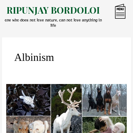
Skip
RIPUNJAY BORDOLOI
to
content
one who does not love nature, can not love anything in
life
Albinism
প্ৰাণীৰ
ধৱলতা