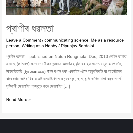
প্ৰাণীৰ ধৱলতা
Leave a Comment
/
communicating science
,
Me as a resource
person
,
Writing as a Hobby
/
Ripunjay Bordoloi
প্ৰাণীৰ ধৱলতা – published on Natun Rongmela, Dec, 2013 লেটিন ভাষাত
এলবাছ (albus) মানে বগা৷ ইয়াক জন্মগত আসোঁৱাহ বুলি ধৰা হয়৷ ধৱলতাৰ মূল কাৰণ হ’ল,
টাইৰ’ছিনেছি (tyrosinase) নামৰ কপাৰ থকা এনযাইম এটাৰ অনুপস্থিতি বা আসোঁৱাহৰ
বাবে হোৱা এবিধ বিকাৰ৷ এই এনযাইমবিধে মানুহৰ চকু , ছাল, চুলি আদিত থকা ৰঞ্জক পদাৰ্থ
সৃষ্টিকাৰী মেলামাইন প্ৰস্তুত কৰে৷ মেলামাইন […]
Read More »