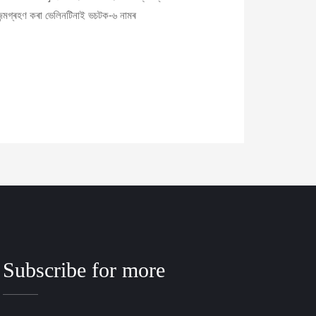
 জন্মগ্ৰহণ কৰা ভেলিনটিনাই ভচটক-৬ নামৰ
Subscribe for more