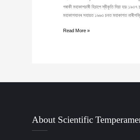
গৰাকী মহাকাশচাৰী হিচাপে স্বীকৃতি দিয়া হয়৷ ১৯৩৭
মহাকাশযানৰ সহায়ত ১৯৬৩ চনত মহাকাশত নাৰীশক্তিৰ
Read More »
About Scientific Temperame