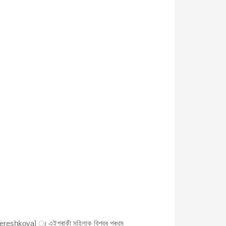
ereshkova] ঃ এইগৰাকী মহিলাক বিশ্বৰ প্ৰথম