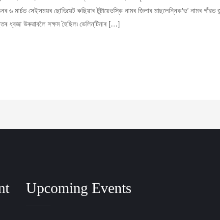
 চনৰ ৬ মাৰ্চত সেইসময়ৰ ছোভিয়েট ৰুছিয়াৰ টুটায়েভস্কি নামৰ জিলাৰ মাছলেন্নিক’ভ’ নামৰ গাঁৱত
 ধ্বজা উৰুৱাবলৈ সক্ষম হৈছিল৷ ভেলিন্‌টিনাৰ […]
nt
Upcoming Events