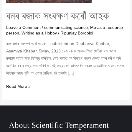
বনৰ ৰজাক সংৰক্ষণ কৰোঁ আহক
Leave a Comment
/
communicating science
,
Me as a resource
person
,
Writing as a Hobby
/
Ripunjay Bordoloi
বনৰ ৰজাক সংৰক্ষণ কৰোঁ আহক – published on Deubariya Khabar,
Asamiya Khabar, 5May, 2013 ১৯৭০ চনৰ আৰম্ভণিতে যেতিয়া বাঘ হত্যা
কৰাটো আইন মতে নিষিদ্ধ কৰিছিল; সেই সময়ত বন বিভাগে সমগ্ৰ দেশত বাঘৰ জৰীপ কৰি
আচৰিত ধৰণৰ তথ্য লাভ কৰিছিল৷ সেই তথ্য মতে ভাৰতবৰ্ষত কেৱল ১৮০০টাহে ৰয়েল বেংগল
টাইগাৰ আছে বুলি গম পোৱা গৈছিল৷ এই তথ্যই […]
Read More »
About Scientific Temperament