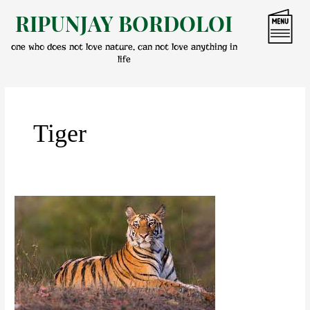
Skip
RIPUNJAY BORDOLOI
to
content
one who does not love nature, can not love anything in
life
Tiger
বনৰ
ৰজাক
সংৰক্ষণ
কৰোঁ
আহক