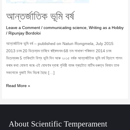
আন্তৰ্জাতিক ভূমি বৰ্ষ
Leave a Comment
/
communicating science
,
Writing as a Hobby
/
Ripunjay Bordoloi
আন্তৰ্জাতিক ভূমি বৰ্ষ – published on Natun Rongmela, July 2015
2013 চনৰ 20 ডিচেম্বৰ তাৰিখে ৰাষ্ট্ৰসংঘৰ 68 তম সাধাৰণ পৰিষদত 2014 চনৰ
ডিচেম্বৰৰ 5 তাৰিখটো বিশ্ব ভূমি দিন আৰু ২০১৫ বৰ্ষক আন্তৰ্জাতিক ভূমি বৰ্ষ হিচাপে পালন
কৰাৰ কথা ঘোষণা কৰে৷ এই ঘোষণাৰ দ্বাৰা পৃথিৱী নামৰ গ্ৰহটোত মাটিৰ গুৰুত্ব কিমান তাক
সকলোকে বুজাই দিব বিচৰা হৈছে৷ […]
Read More »
About Scientific Temperament