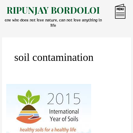
Skip
RIPUNJAY BORDOLOI
to
content
one who does not love nature, can not love anything in
life
soil contamination
আন্তৰ্জাতিক
ভূমি
বৰ্ষ