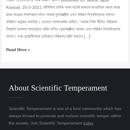
পৰিৱেশ বিশ্ববিদ্যালয় আৰু বিজ্ঞান গ্ৰাম – published on Sabda Silpar
Kasiyali, 25-5-2021 সৌসিদিনা দৈনিক অসম বাতৰি কাকতৰ সাংবাদিকে অৰণ্য মানৱ
যাদৱ পায়েঙৰ সাক্ষাৎকাৰ লওঁতে অসমৰ মুখ্যমন্ত্ৰীক এখন পৰিৱেশ বিশ্ববিদ্যালয় স্থাপন
কৰিবলৈ অনুৰোধ জনাইছে। তেখেতে সাক্ষাৎকাৰত কৈছিল, “আমাৰ শিক্ষা নীতিত পৰিৱেশৰ
বিষয়টো ভালদৰে অন্তৰ্ভূক্ত কৰিব লাগিব।মূখ্যমন্ত্ৰীয়ে অসমত এখন পৰিৱেশ বিশ্ববিদ্যালয়
পাতক। ল’ৰা-ছোৱালীবোৰে তেতিয়াহে পৰিৱেশৰ প্ৰতি সচেতন […]
Read More »
About Scientific Temperament
Scientific Temperament is one of a kind community which has
always thrived to promote and nurture scientific temper within
the society. Join Scientific Temperament
today