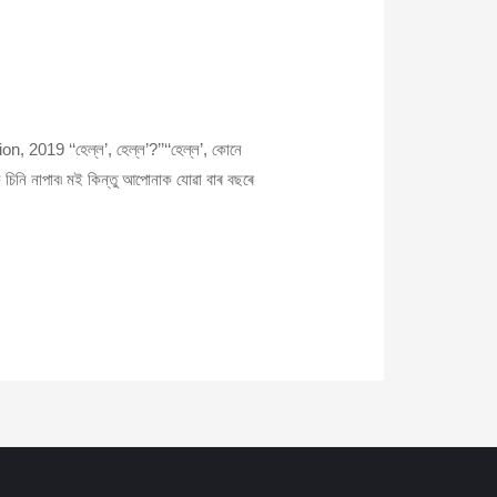
2019 ‘‘হেল্ল’, হেল্ল’?’’‘‘হেল্ল’, কোনে
ক চিনি নাপাব৷ মই কিন্তু আপোনাক যোৱা বাৰ বছৰে