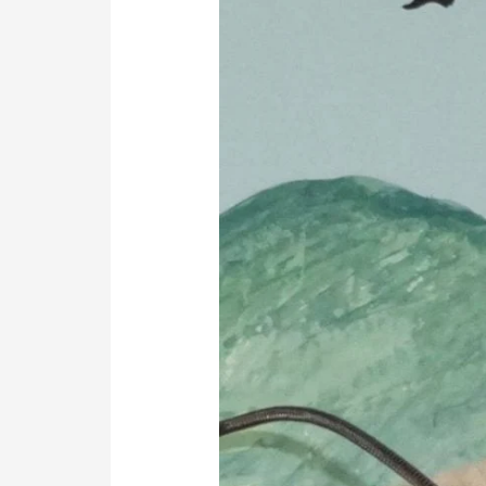
সাহিত্যৰ
উজ্জ্বল
জ্যোতিষ্ক