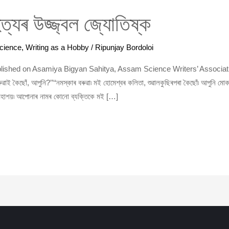
িত্যৰ উজ্জ্বল জ্যোতিষ্ক
cience
,
Writing as a Hobby
/
Ripunjay Bordoloi
 – published on Asamiya Bigyan Sahitya, Assam Science Writers’ Association, 
ৰুৱাই কৈছোঁ, আপুনি?’’‘‘নমস্কাৰ বৰুৱা৷ মই হোমেশ্বৰ কলিতা, শুৱালকুছিৰপৰা কৈছোঁ৷ আপুনি মো
 মহাশয়৷ আপোনাৰ নামৰ কোনো ব্যক্তিকে মই […]