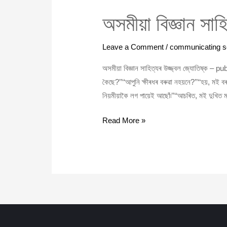
অসমীয়া বিজ্ঞান সাহ
Leave a Comment
/
communicating s
অসমীয়া বিজ্ঞান সাহিত্যৰ উজ্জ্বল জ্যোতিষ্ক
কৈছে?’’‘‘আপুনি ক্ষীৰধৰ বৰুৱা নহয়নে?’’‘‘হয়, মই ব
নিয়মীয়াকৈ লগ পায়েই আছোঁ৷’’‘‘আচৰিত, মই দুখিত
Read More »