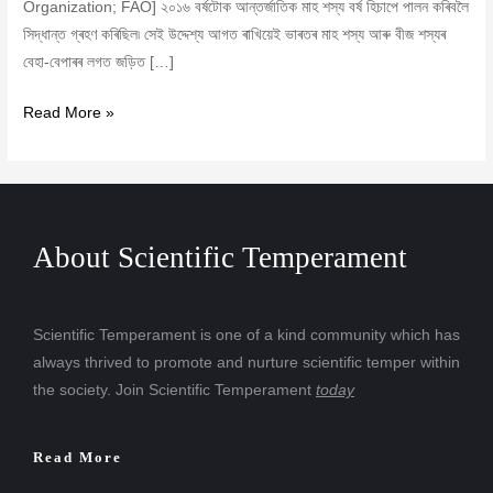
Organization; FAO] ২০১৬ বৰ্ষটোক আন্তৰ্জাতিক মাহ শস্য বৰ্ষ হিচাপে পালন কৰিবলৈ
সিদ্ধান্ত গ্ৰহণ কৰিছিল৷ সেই উদ্দেশ্য আগত ৰাখিয়েই ভাৰতৰ মাহ শস্য আৰু বীজ শস্যৰ
বেহা-বেপাৰৰ লগত জড়িত […]
Read More »
About Scientific Temperament
Scientific Temperament is one of a kind community which has
always thrived to promote and nurture scientific temper within
the society. Join Scientific Temperament
today
Read More