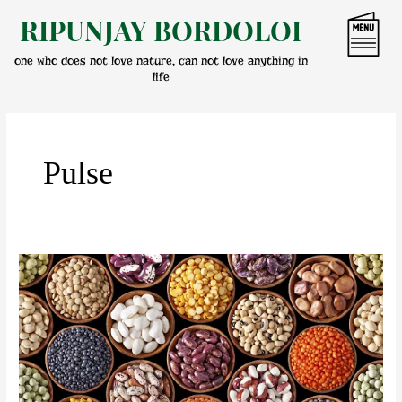
Skip
RIPUNJAY BORDOLOI
to
content
one who does not love nature, can not love anything in
life
Pulse
বহনক্ষম
খাদ্য
নিৰাপত্তাৰ
বাবে
মাহজাতীয়
শস্যৰ
প্ৰত্যাশা