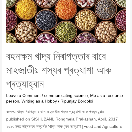
আৰু
প্ৰত্যাহ্বান
বহনক্ষম খাদ্য নিৰাপত্তাৰ বাবে
মাহজাতীয় শস্যৰ প্ৰত্যাশা আৰু
প্ৰত্যাহ্বান
Leave a Comment
/
communicating science
,
Me as a resource
person
,
Writing as a Hobby
/
Ripunjay Bordoloi
বহনক্ষম খাদ্য নিৰাপত্তাৰ বাবে মাহজাতীয় শস্যৰ প্ৰত্যাশা আৰু প্ৰত্যাহ্বান –
published on SISHUBANI, Rongmela Prakashan, April, 2017
২০১৩ চনত ৰাষ্ট্ৰসংঘৰ অন্তৰ্গত ‘খাদ্য আৰু কৃষি সংস্থা’ই [Food and Agriculture