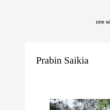
Skip
to
content
one wh
Prabin Saikia
বনতীৰ্থঃ
এক