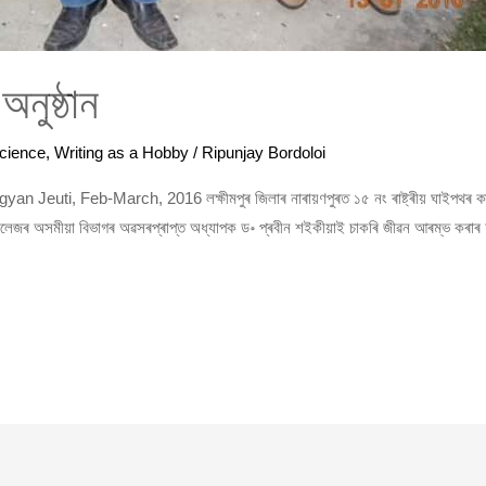
অনুষ্ঠান
cience
,
Writing as a Hobby
/
Ripunjay Bordoloi
gyan Jeuti, Feb-March, 2016 লক্ষীমপুৰ জিলাৰ নাৰায়ণপুৰত ১৫ নং ৰাষ্ট্ৰীয় ঘাইপথৰ কাষ
ৰীয়া কলেজৰ অসমীয়া বিভাগৰ অৱসৰপ্ৰাপ্ত অধ্যাপক ড॰ প্ৰবীন শইকীয়াই চাকৰি জীৱন আৰম্ভ কৰাৰ