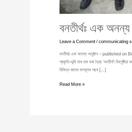
বনতীৰ্থঃ এক অনন্য 
Leave a Comment
/
communicating s
বনতীৰ্থঃ এক অনন্য অনুষ্ঠান – published on Bi
প্ৰকৃতি-ভূমি যাৰ নাম ৰখা হৈছে ‘বনতীৰ্থ’৷ বিহপু
বিভিন্ন জাতৰ ফলমূলৰ গছৰ […]
Read More »