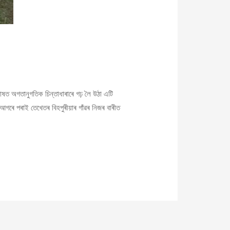
ত অগতানুগতিক চিন্তাধাৰাৰে গঢ় লৈ উঠা এটি
 আগৰে পৰাই তেখেতৰ বিহপুৰীয়াৰ গাঁৱৰ নিজৰ বাৰীত