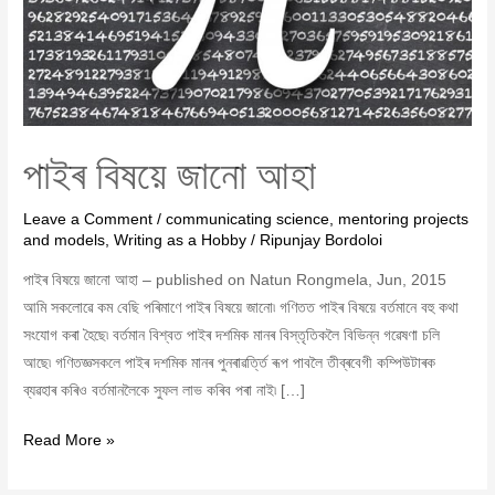
পাইৰ বিষয়ে জানো আহা
Leave a Comment
/
communicating science
,
mentoring projects
and models
,
Writing as a Hobby
/
Ripunjay Bordoloi
পাইৰ বিষয়ে জানো আহা – published on Natun Rongmela, Jun, 2015
আমি সকলোৱে কম বেছি পৰিমাণে পাইৰ বিষয়ে জানো৷ গণিতত পাইৰ বিষয়ে বৰ্তমানে বহু কথা
সংযোগ কৰা হৈছে৷ বৰ্তমান বিশ্বত পাইৰ দশমিক মানৰ বিস্তৃতিকলৈ বিভিন্ন গৱেষণা চলি
আছে৷ গণিতজ্ঞসকলে পাইৰ দশমিক মানৰ পুনৰাৱৰ্ত্তি ৰূপ পাবলৈ তীব্ৰবেগী কম্পিউটাৰক
ব্যৱহাৰ কৰিও বৰ্তমানলৈকে সুফল লাভ কৰিব পৰা নাই৷ […]
Read More »