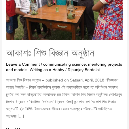
আকাশঃ শিশু বিজ্ঞান অনুষ্ঠান
Leave a Comment
/
communicating science
,
mentoring projects
and models
,
Writing as a Hobby
/
Ripunjay Bordoloi
আকাশঃ শিশু বিজ্ঞান অনুষ্ঠান – published on Satsari, April, 2018 ‘‘শিশুসকল
আজন্ম বিজ্ঞানী৷’’– ৰিচাৰ্ড বাক্‌মিনষ্টাৰ ফুলাৰৰ এই বাক্যশাৰীকে সাৰোগত কৰি শিশুৰ ‘আকাশ
চুবলৈ’ কৰা মনক বাস্তৱায়িত কৰিবলৈকে জন্ম হৈছিল ‘আকাশ শিশু বিজ্ঞান অনুষ্ঠানৰ’৷ শোণিতপুৰ
জিলাৰ বিশ্বনাথ চাৰিআলিত [বৰ্তমানৰ বিশ্বনাথ জিলা] জন্ম লাভ কৰা ‘আকাশ শিশু বিজ্ঞান
অনুষ্ঠান’টি হ’ল বিশিষ্ট বিজ্ঞান-লেখক ক্ষীৰধৰ বৰুৱাৰ মানসপুত্ৰ৷ পৰীক্ষা-নিৰীক্ষাভিত্তিক
আনন্দময় […]