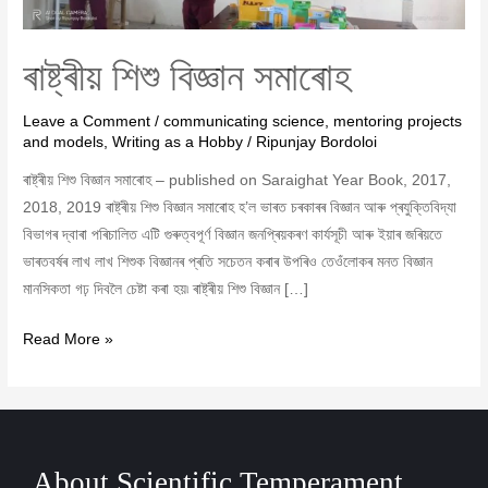
ৰাষ্ট্ৰীয় শিশু বিজ্ঞান সমাৰোহ
Leave a Comment
/
communicating science
,
mentoring projects
and models
,
Writing as a Hobby
/
Ripunjay Bordoloi
ৰাষ্ট্ৰীয় শিশু বিজ্ঞান সমাৰোহ – published on Saraighat Year Book, 2017,
2018, 2019 ৰাষ্ট্ৰীয় শিশু বিজ্ঞান সমাৰোহ হ’ল ভাৰত চৰকাৰৰ বিজ্ঞান আৰু প্ৰযুক্তিবিদ্যা
বিভাগৰ দ্বাৰা পৰিচালিত এটি গুৰুত্বপূৰ্ণ বিজ্ঞান জনপ্ৰিয়কৰণ কাৰ্যসূচী আৰু ইয়াৰ জৰিয়তে
ভাৰতবৰ্ষৰ লাখ লাখ শিশুক বিজ্ঞানৰ প্ৰতি সচেতন কৰাৰ উপৰিও তেওঁলোকৰ মনত বিজ্ঞান
মানসিকতা গঢ় দিবলৈ চেষ্টা কৰা হয়৷ ৰাষ্ট্ৰীয় শিশু বিজ্ঞান […]
Read More »
About Scientific Temperament