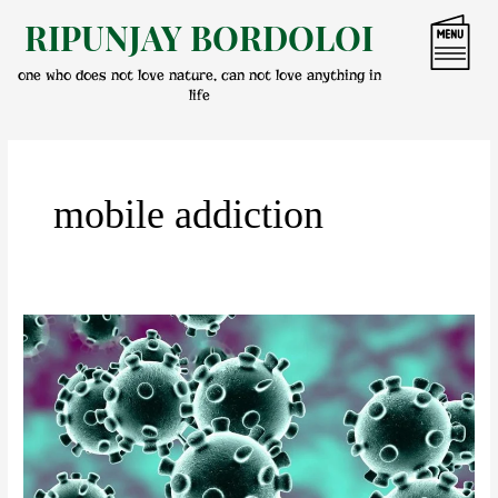
Skip
RIPUNJAY BORDOLOI
to
content
one who does not love nature, can not love anything in
life
mobile addiction
কৰ’নাৰ
লকডাউন
আৰু
নম’ফবিয়া