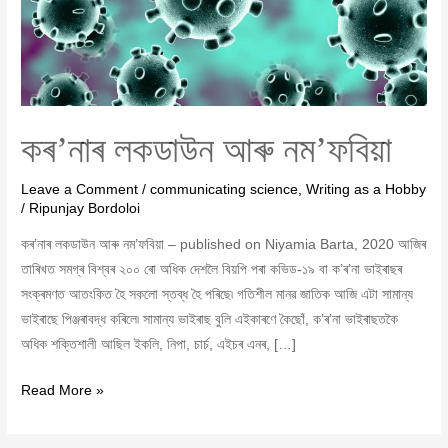
কৰ’নাৰ লকডাউন আৰু নম’ফবিয়া
Leave a Comment
/
communicating science
,
Writing as a Hobby
/
Ripunjay Bordoloi
কৰ’নাৰ লকডাউন আৰু নম’ফবিয়া – published on Niyamia Barta, 2020 আজিৰ
তাৰিখত সমগ্ৰ বিশ্বৰ ২০০ ৰো অধিক দেশলৈ বিয়পি পৰা কভিড-১৯ বা ক’ৰ’না ভাইৰাছৰ
সংক্ৰমণত আতংকিত হৈ সকলো স্তব্ধ হৈ পৰিছে৷ গতিশীল মানৱ জাতিক আজি এটা সামান্য
ভাইৰাছে পিঞ্জৰাবদ্ধ কৰিলে৷ সামান্য ভাইৰাছ বুলি এইকাৰণে কৈছোঁ, ক’ৰ’না ভাইৰাছতকৈ
অধিক শক্তিশালী আছিল ইকলি, নিপা, চাৰ্চ, এইচৰ এনৰ, […]
Read More »