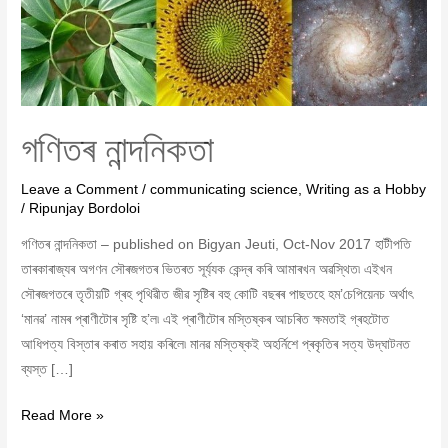
গণিতৰ নান্দনিকতা
Leave a Comment
/
communicating science
,
Writing as a Hobby
/
Ripunjay Bordoloi
গণিতৰ নান্দনিকতা – published on Bigyan Jeuti, Oct-Nov 2017 হাটীপতি
তাৰকাৰাজ্যৰ অগণন সৌৰজগতৰ ভিতৰত সূৰ্য্যক কেন্দ্ৰ কৰি আমাৰখন অৱস্থিত৷ এইখন
সৌৰজগতৰে তৃতীয়টি গ্ৰহ পৃথিৱীত জীৱ সৃষ্টিৰ বহু কোটি বছৰৰ পাছতহে হম’চেপিয়েনচ অৰ্থাৎ
‘মানৱ’ নামৰ প্ৰাণীটোৰ সৃষ্টি হ’ল৷ এই প্ৰাণীটোৰ মস্তিষ্কৰ আচৰিত ক্ষমতাই গ্ৰহটোত
আধিপত্য বিস্তাৰ কৰাত সহায় কৰিলে৷ মানৱ মস্তিষ্কই অহৰ্নিশে প্ৰকৃতিৰ সত্য উদ্‌ঘাটনত
ব্যস্ত […]
Read More »