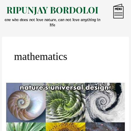
Skip
RIPUNJAY BORDOLOI
to
content
one who does not love nature, can not love anything in
life
mathematics
গণিতৰ
নান্দনিকতা