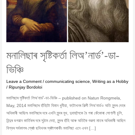
মনালিছাৰ সৃষ্টিকৰ্তা লিঅ’নাৰ্ড’-ডা-
ভিঞ্চি
Leave a Comment
/
communicating science
,
Writing as a Hobby
/
Ripunjay Bordoloi
মনালিছাৰ সৃষ্টিকৰ্তা লিঅ’নাৰ্ড’-ডা-ভিঞ্চি – published on Natun Rongmela,
May, 2014 মনালিছাৰ হাঁহিটো যিমান ধুনীয়া, ফটোখনৰ শিল্পী লিঅ’নাৰ্ডও অতি সুন্দৰ দেহৰ
অধিকাৰী আছিল৷ মনালিছাৰ দৰে এখনি সুন্দৰ মুখ, দুবাহুলৈকে বৈ পৰা কেঁকোৰা সোণালী চুলি,
হিন্দুৰ ভগৱান কাৰ্তিকৰ দৰে সুঠাম দেহা, সুন্দৰ হাঁহি আৰু অতিকৈ শুৱলা মাতৰ অধিকাৰী আছিল
বিশ্বৰ সৰ্বকালৰ শ্ৰেষ্ঠ ছবিখনৰ স্ৰষ্টাগৰাকী৷ মনালিছা এনে এখন […]