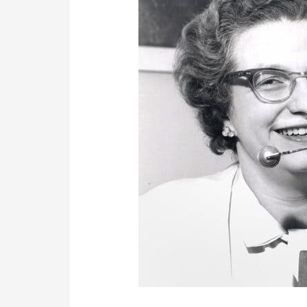
জ্যোতিৰ্বিজ্ঞানীৰ
কথাৰে