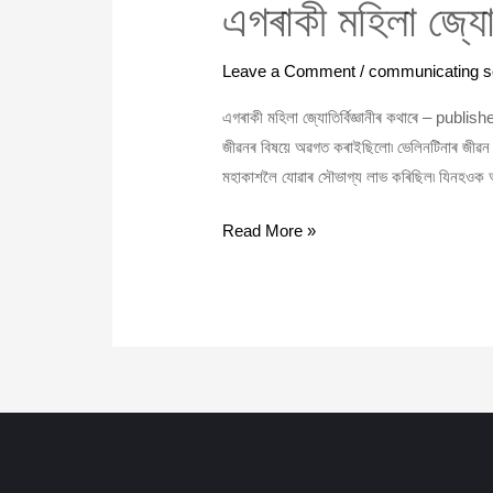
এগৰাকী মহিলা জ্যোতি
Leave a Comment
/
communicating s
এগৰাকী মহিলা জ্যোতিৰ্বিজ্ঞানীৰ কথাৰে – pub
জীৱনৰ বিষয়ে অৱগত কৰাইছিলো৷ ভেলিনটিনাৰ জীৱন ক
মহাকাশলৈ যোৱাৰ সৌভাগ্য লাভ কৰিছিল৷ যিনহও
Read More »