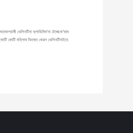
শচাৰী ভেলিনটিনা ভ্‌লাডিমিৰ’না টেৰেছক’ভাৰ
ৰ কোটি কোটি মহিলাৰ ভিতৰত কেৱল ভেলিনটিনাইহে