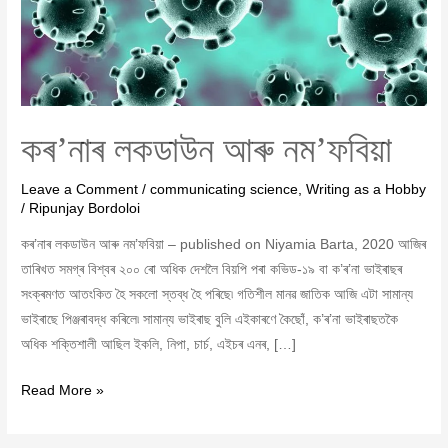
কৰ’নাৰ লকডাউন আৰু নম’ফবিয়া
Leave a Comment
/
communicating science
,
Writing as a Hobby
/
Ripunjay Bordoloi
কৰ’নাৰ লকডাউন আৰু নম’ফবিয়া – published on Niyamia Barta, 2020 আজিৰ
তাৰিখত সমগ্ৰ বিশ্বৰ ২০০ ৰো অধিক দেশলৈ বিয়পি পৰা কভিড-১৯ বা ক’ৰ’না ভাইৰাছৰ
সংক্ৰমণত আতংকিত হৈ সকলো স্তব্ধ হৈ পৰিছে৷ গতিশীল মানৱ জাতিক আজি এটা সামান্য
ভাইৰাছে পিঞ্জৰাবদ্ধ কৰিলে৷ সামান্য ভাইৰাছ বুলি এইকাৰণে কৈছোঁ, ক’ৰ’না ভাইৰাছতকৈ
অধিক শক্তিশালী আছিল ইকলি, নিপা, চাৰ্চ, এইচৰ এনৰ, […]
Read More »