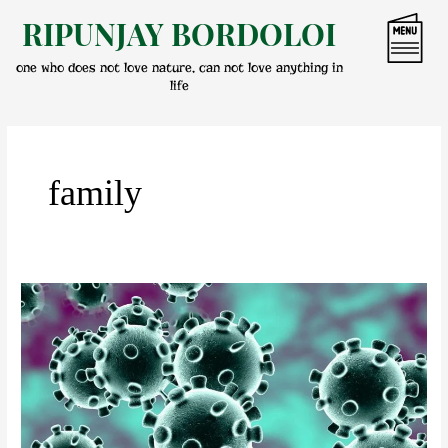
Skip
RIPUNJAY BORDOLOI
to
content
one who does not love nature, can not love anything in
life
family
কৰ’নাৰ
লকডাউন
আৰু
নম’ফবিয়া