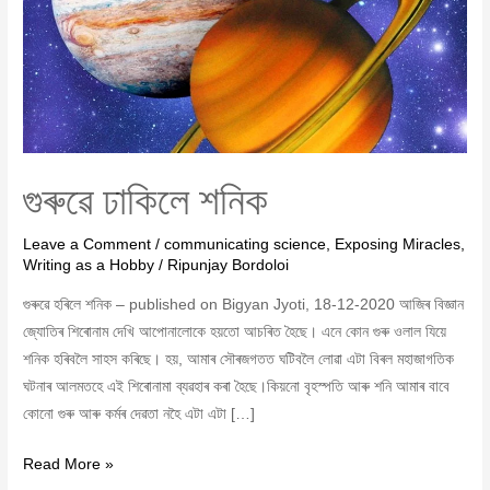
গুৰুৱে ঢাকিলে শনিক
Leave a Comment
/
communicating science
,
Exposing Miracles
,
Writing as a Hobby
/
Ripunjay Bordoloi
গুৰুৱে হৰিলে শনিক – published on Bigyan Jyoti, 18-12-2020 আজিৰ বিজ্ঞান
জ্যোতিৰ শিৰোনাম দেখি আপোনালোকে হয়তো আচৰিত হৈছে। এনে কোন গুৰু ওলাল যিয়ে
শনিক হৰিবলৈ সাহস কৰিছে। হয়, আমাৰ সৌৰজগতত ঘটিবলৈ লোৱা এটা বিৰল মহাজাগতিক
ঘটনাৰ আলমতহে এই শিৰোনামা ব্যৱহাৰ কৰা হৈছে।কিয়নো বৃহস্পতি আৰু শনি আমাৰ বাবে
কোনো গুৰু আৰু কৰ্মৰ দেৱতা নহৈ এটা এটা […]
Read More »