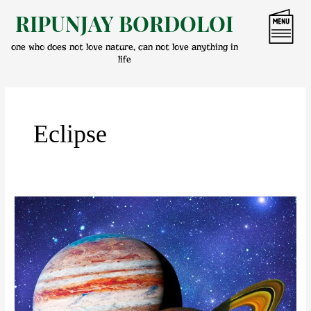
Skip
RIPUNJAY BORDOLOI
to
content
one who does not love nature, can not love anything in
life
Eclipse
গুৰুৱে
ঢাকিলে
শনিক