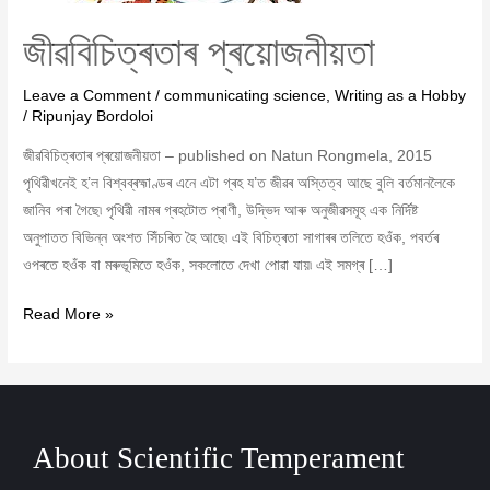
জীৱবিচিত্ৰতাৰ প্ৰয়োজনীয়তা
Leave a Comment
/
communicating science
,
Writing as a Hobby
/
Ripunjay Bordoloi
জীৱবিচিত্ৰতাৰ প্ৰয়োজনীয়তা – published on Natun Rongmela, 2015
পৃথিৱীখনেই হ’ল বিশ্বব্ৰহ্মাণ্ডৰ এনে এটা গ্ৰহ য’ত জীৱৰ অস্তিত্ব আছে বুলি বৰ্তমানলৈকে
জানিব পৰা গৈছে৷ পৃথিৱী নামৰ গ্ৰহটোত প্ৰাণী, উদ্ভিদ আৰু অনুজীৱসমূহ এক নিৰ্দিষ্ট
অনুপাতত বিভিন্ন অংশত সিঁচৰিত হৈ আছে৷ এই বিচিত্ৰতা সাগাৰৰ তলিতে হওঁক, পবৰ্তৰ
ওপৰতে হওঁক বা মৰুভূমিতে হওঁক, সকলোতে দেখা পোৱা যায়৷ এই সমগ্ৰ […]
Read More »
About Scientific Temperament