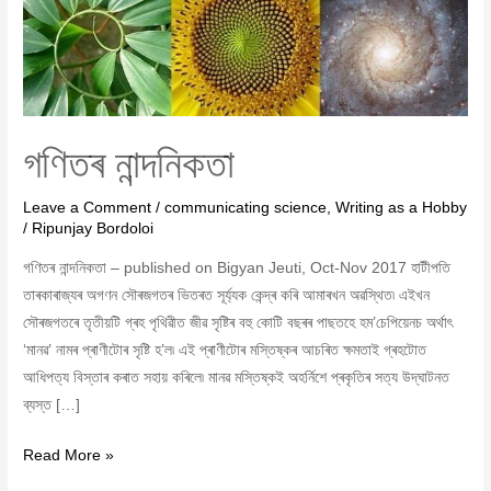
গণিতৰ নান্দনিকতা
Leave a Comment
/
communicating science
,
Writing as a Hobby
/
Ripunjay Bordoloi
গণিতৰ নান্দনিকতা – published on Bigyan Jeuti, Oct-Nov 2017 হাটীপতি
তাৰকাৰাজ্যৰ অগণন সৌৰজগতৰ ভিতৰত সূৰ্য্যক কেন্দ্ৰ কৰি আমাৰখন অৱস্থিত৷ এইখন
সৌৰজগতৰে তৃতীয়টি গ্ৰহ পৃথিৱীত জীৱ সৃষ্টিৰ বহু কোটি বছৰৰ পাছতহে হম’চেপিয়েনচ অৰ্থাৎ
‘মানৱ’ নামৰ প্ৰাণীটোৰ সৃষ্টি হ’ল৷ এই প্ৰাণীটোৰ মস্তিষ্কৰ আচৰিত ক্ষমতাই গ্ৰহটোত
আধিপত্য বিস্তাৰ কৰাত সহায় কৰিলে৷ মানৱ মস্তিষ্কই অহৰ্নিশে প্ৰকৃতিৰ সত্য উদ্‌ঘাটনত
ব্যস্ত […]
Read More »