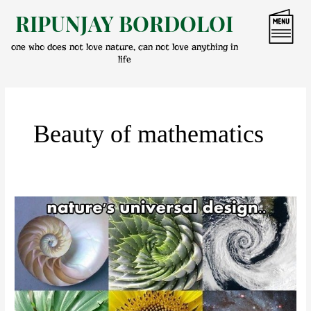
Skip
RIPUNJAY BORDOLOI
to
content
one who does not love nature, can not love anything in
life
Beauty of mathematics
গণিতৰ
নান্দনিকতা