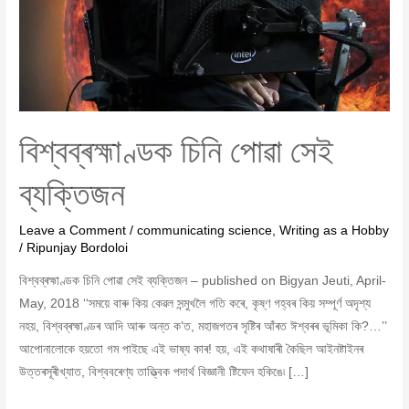
বিশ্বব্ৰহ্মাণ্ডক চিনি পোৱা সেই
ব্যক্তিজন
Leave a Comment
/
communicating science
,
Writing as a Hobby
/
Ripunjay Bordoloi
বিশ্বব্ৰহ্মাণ্ডক চিনি পোৱা সেই ব্যক্তিজন – published on Bigyan Jeuti, April-
May, 2018 ‘‘সময়ে বাৰু কিয় কেৱল সন্মুখলৈ গতি কৰে, কৃষ্ণ গহ্বৰ কিয় সম্পূৰ্ণ অদৃশ্য
নহয়, বিশ্বব্ৰহ্মাণ্ডৰ আদি আৰু অন্ত ক’ত, মহাজগতৰ সৃষ্টিৰ আঁৰত ঈশ্বৰৰ ভূমিকা কি?…’’
আপোনালোকে হয়তো গম পাইছে এই ভাষ্য কাৰ! হয়, এই কথাষাৰী কৈছিল আইনষ্টাইনৰ
উত্তৰসূৰীখ্যাত, বিশ্ববৰেণ্য তাত্ত্বিক পদাৰ্থ বিজ্ঞানী ষ্টিফেন হকিঙে৷ […]