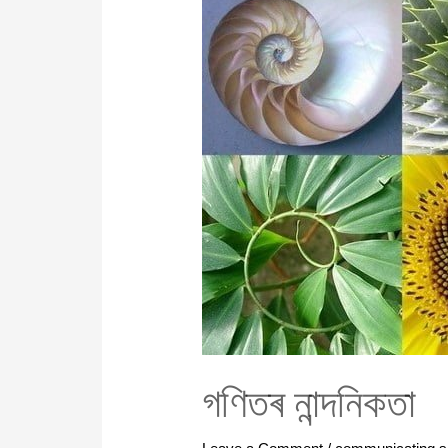
গণিতৰ নান্দনিকতা