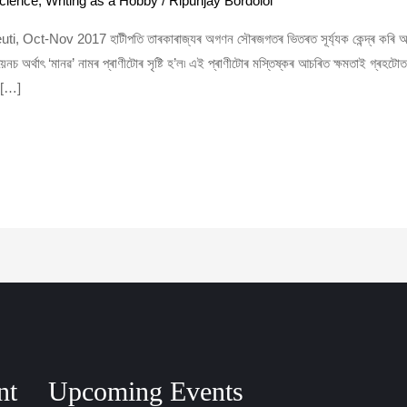
cience
,
Writing as a Hobby
/
Ripunjay Bordoloi
ti, Oct-Nov 2017 হাটীপতি তাৰকাৰাজ্যৰ অগণন সৌৰজগতৰ ভিতৰত সূৰ্য্যক কেন্দ্ৰ কৰি আ
য়েনচ অৰ্থাৎ ‘মানৱ’ নামৰ প্ৰাণীটোৰ সৃষ্টি হ’ল৷ এই প্ৰাণীটোৰ মস্তিষ্কৰ আচৰিত ক্ষমতাই গ্ৰহ
ত […]
nt
Upcoming Events