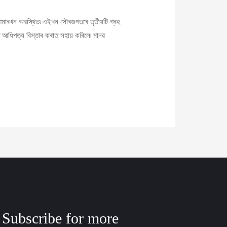
মাৰখন অৱস্থিত৷ এইখন সৌৰজগতৰে তৃতীয়টি গ্ৰহ
টোত আধিপত্য বিস্তাৰ কৰাত সহায় কৰিলে৷ মানৱ
Subscribe for more