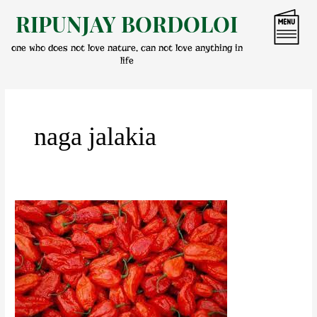
Skip
RIPUNJAY BORDOLOI
to
content
one who does not love nature, can not love anything in
life
naga jalakia
ভোট
জলকীয়া