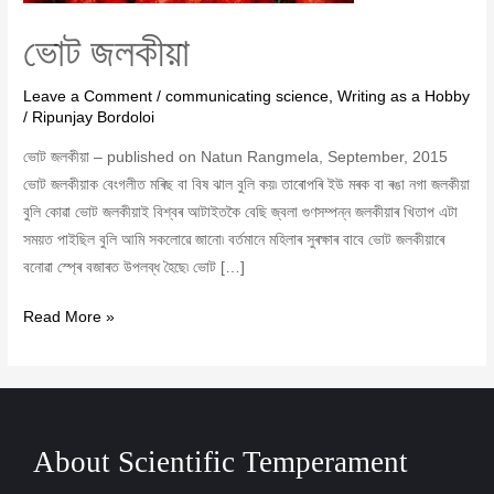
ভোট জলকীয়া
Leave a Comment
/
communicating science
,
Writing as a Hobby
/
Ripunjay Bordoloi
ভোট জলকীয়া – published on Natun Rangmela, September, 2015
ভোট জলকীয়াক বেংগলীত মৰিছ বা বিষ ঝাল বুলি কয়৷ তাৰোপৰি ইউ মৰক বা ৰঙা নগা জলকীয়া
বুলি কোৱা ভোট জলকীয়াই বিশ্বৰ আটাইতকৈ বেছি জ্বলা গুণসম্পন্ন জলকীয়াৰ খিতাপ এটা
সময়ত পাইছিল বুলি আমি সকলোৱে জানো৷ বৰ্তমানে মহিলাৰ সুৰক্ষাৰ বাবে ভোট জলকীয়াৰে
বনোৱা স্প্ৰে বজাৰত উপলব্ধ হৈছে৷ ভোট […]
Read More »
About Scientific Temperament