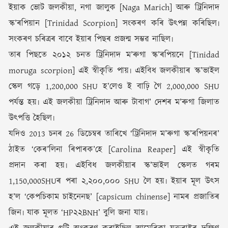
ইয়াক ভোট জলকীয়া, নগা জালুক [Naga Marich] আৰু ট্ৰিনিদাদ
স্ক’ৰপিয়ান [Trinidad Scorpion] সংকৰণ কৰি উৎপন্ন কৰিছিল৷
সংকৰণ চৰিত্ৰৰ বাবে ইয়াৰ পিছৰ প্ৰজন্ম সম্ভৱ নাছিল৷
তাৰ পিছতে ২০১২ চনত ট্ৰিনিদাদ ম’ৰুগা স্ক’ৰপিয়নে [Tinidad
moruga scorpion] এই স্বীকৃতি পায়৷ এইবিধ জলকীয়াৰ স্ক’ভাইল
স্কেল গড়ে 1,200,000 SHU হ’লেও ই বাঢ়ি গৈ 2,000,000 SHU
পৰ্যন্ত হয়৷ এই জলকীয়া ট্ৰিনিদাদ আৰু টাবাগ’ দেশৰ ম’ৰুগা জিলাত
উৎপত্তি হৈছিল৷
যদিও 2013 চনৰ 26 ডিচেম্বৰ তাৰিখে ‘ট্ৰিনিদাদ ম’ৰুগা স্ক’ৰপিয়নৰ’
ঠাইত ‘কেৰ’লিনা ৰিপাৰক’হে [Carolina Reaper] এই স্বীকৃতি
প্ৰদান কৰা হয়৷ এইবিধ জলকীয়াৰ স্ক’ভাইল স্কেলত গৰম
1,150,000SHUৰ পৰা ২,২০০,০০০ SHU লৈ হয়৷ ইয়াৰ মূল উৎস
হ’ল ‘কেপচিকাম চাইনেনছ’ [capsicum chinense] নামৰ প্ৰজাতিৰ
জিন৷ যাক মূলত ‘HP২২BNH’ বুলি জনা যায়৷