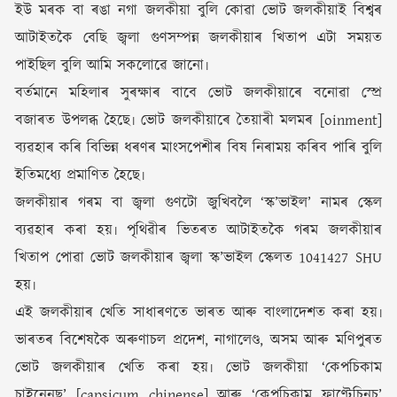
ইউ মৰক বা ৰঙা নগা জলকীয়া বুলি কোৱা ভোট জলকীয়াই বিশ্বৰ
আটাইতকৈ বেছি জ্বলা গুণসম্পন্ন জলকীয়াৰ খিতাপ এটা সময়ত
পাইছিল বুলি আমি সকলোৱে জানো৷
বৰ্তমানে মহিলাৰ সুৰক্ষাৰ বাবে ভোট জলকীয়াৰে বনোৱা স্প্ৰে
বজাৰত উপলব্ধ হৈছে৷ ভোট জলকীয়াৰে তৈয়াৰী মলমৰ [oinment]
ব্যৱহাৰ কৰি বিভিন্ন ধৰণৰ মাংসপেশীৰ বিষ নিৰাময় কৰিব পাৰি বুলি
ইতিমধ্যে প্ৰমাণিত হৈছে৷
জলকীয়াৰ গৰম বা জ্বলা গুণটো জুখিবলৈ ‘স্ক’ভাইল’ নামৰ স্কেল
ব্যৱহাৰ কৰা হয়৷ পৃথিৱীৰ ভিতৰত আটাইতকৈ গৰম জলকীয়াৰ
খিতাপ পোৱা ভোট জলকীয়াৰ জ্বলা স্ক’ভাইল স্কেলত 1041427 SHU
হয়৷
এই জলকীয়াৰ খেতি সাধাৰণতে ভাৰত আৰু বাংলাদেশত কৰা হয়৷
ভাৰতৰ বিশেষকৈ অৰুণাচল প্ৰদেশ, নাগালেণ্ড, অসম আৰু মণিপুৰত
ভোট জলকীয়াৰ খেতি কৰা হয়৷ ভোট জলকীয়া ‘কেপচিকাম
চাইনেনছ’ [capsicum chinense] আৰু ‘কেপচিকাম ফ্ৰাণ্টেচিনচ’