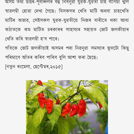
অসম তথা উত্তৰ-পূৰ্বাঞ্চলৰ বহু নিবনুৱা যুৱক-যুৱতী চাহ বাগিচা খুলি
স্বাৱলম্বী হোৱা দেখা গৈছে৷ যিসকলৰ খেতি মাটি অথবা চাহখেতি
মাটিৰ অভাৱ, সেইসকল যুৱক-যুৱতীয়ে নিজৰ বাৰীতে থকা আধা
কঠাতকে কম মাটিত চৰকাৰৰ সাহায্যৰ সহায়ত ভোট জলকীয়াৰ
খেতি কৰি স্বাৱলম্বী হ’ব পাৰে৷
গতিকে ভোট জলকীয়াই অসমৰ পৰা নিৱনুৱা সমস্যাৰ ভূতটো কিছু
পৰিমাণে আঁতৰ কৰিব পাৰিব বুলি আশা কৰা হৈছে৷
[নতুন ৰংমেলা, ছেপ্টেম্বৰ,২০১৫]