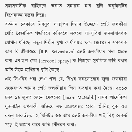
সন্ত্ৰাসবাদীক বাহিৰলে অনাত সহায়ক হ’ব বুলি অনুষ্ঠানটিৰ
বিশেষজ্ঞই মন্তব্য দিয়ে৷
বৰ্তমান চৰকাৰে নিবনুৱা সংস্থাপন দিয়াৰ উদ্দেশ্যে ভোট জলকীয়া
খেতি বৈজ্ঞানিক পদ্ধতিৰে কৰিবলৈ সকলো সা-সুবিধা জনসাধাৰণক
যোগান ধৰিছে৷ নতুন দিল্লীৰ মুখ্য কাৰ্যালয়ত থকা DRDO ৰ সঞ্চালক
আৰ বি শ্ৰীবাস্তৱে [R.B. Srivastava] ভোট জলকীয়াৰ পৰা প্ৰস্তুত
কৰা এৰ’ছ’ল স্প্ৰে [aerosol spray] ক নিজকে সুৰক্ষিত কৰি ৰখাৰ
অতি উত্তম হাথিয়াৰ বুলি কৈছে৷
এই লিখনিৰ পৰা দেখা গ’ল যে, বিশ্বৰ সকলোবোৰ জ্বলা জলকীয়া
সংকৰণত আমাৰ ভোট জলকীয়াৰ জিন ব্যৱহাৰ কৰা হৈছে৷ ২০১৩
চনৰ ১৯ জুনত জেচন মেকনেৱ [Jason McNabb] নামৰ আমেৰিকা
যুক্তৰাষ্ট্ৰৰ এগৰাকী ব্যক্তিয়ে লছ এঞ্জেলেছত হোৱা ‘গ্ৰীনিছ বুক অৱ
ৱল্ডৰ্ ৰেকৰ্ডছত’ ২ মিনিটত ৬৬ গ্ৰাম ভোট জলকীয়া খাই বিশ্ব ৰেকৰ্ড
গঢ়ে৷ ই আমাৰ বাবে অতি গৌৰৱৰ কথা৷