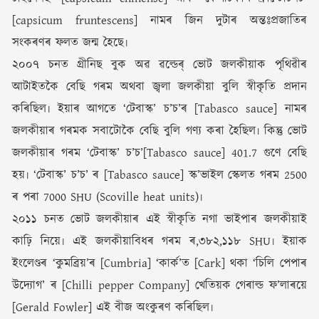
[capsicum fruntescens] নামৰ জিন দুটাৰ অন্তঃপ্ৰজাতিৰ
সংকৰণৰ ফলত জন্ম হৈছে৷
২০০৭ চনত গ্ৰীনিছ বুক অৱ ৱল্ডেৰ্ ভোট জলকীয়াক পৃথিৱীৰ
আটাইতকৈ বেছি গৰম অথবা জ্বলা জলকীয়া বুলি স্বীকৃতি প্ৰদান
কৰিছিল৷ ইয়াৰ আগতে ‘টেবাস্ক’ চ’চ’ৰ [Tabasco sauce] নামৰ
জলকীয়াৰ গৰমক সবাটোকৈ বেছি বুলি গণ্য কৰা হৈছিল৷ কিন্তু ভোট
জলকীয়াৰ গৰম ‘টেবাস্ক’ চ’চ’[Tabasco sauce] 401.7 গুণে বেছি
হয়৷ ‘টেবাস্ক’ চ’চ’ ৰ [Tabasco sauce] স্ক’ভাইল স্কেলত গৰম 2500
ৰ পৰা 7000 SHU (Scoville heat units)৷
২০১১ চনত ভোট জলকীয়াৰ এই স্বীকৃতি নগা ভাইপাৰ জলকীয়াই
কাঢ়ি নিয়ে৷ এই জলকীয়াবিধৰ গৰম ৰ,৩৮২,১১৮ SHU৷ ইয়াক
ইংলেণ্ডৰ ‘কুমব্ৰিয়’ৰ [Cumbria] ‘কাৰ্ক’ত [Cark] থকা ‘চিলি পেপাৰ
উদ্যোগ’ ৰ [Chilli pepper Company] খেতিয়ক গেৰাল্ড ফ’লাৰয়ে
[Gerald Fowler] এই বীজ অংকুৰণ কৰিছিল৷