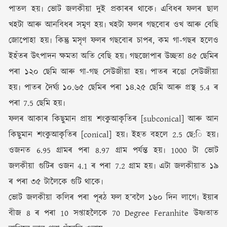
পাতল হয়৷ ভোট জলকীয়া দুই প্ৰকাৰৰ থাকে৷ এবিধৰ ফলৰ ছাল
খহটা আৰু আনবিধৰ সমৃণ হয়৷ খহটা ফলৰ গছবোৰ ওখ আৰু বেছি
জোপোহা হয়৷ কিন্তু মসৃণ ফলৰ গছবোৰ চাপৰ, কম গা-গছৰ হলেও
ইহঁতৰ উৎপাদন ক্ষমতা অতি বেছি হয়৷ গছজোপাৰ উচ্ছতা ৪৫ ছেমিৰ
পৰা ১২০ ছেমি আৰু গা-গছ সেউজীয়া হয়৷ পাতৰ ৰঙো সেউজীয়া
হয়৷ পাতৰ দৈৰ্ঘ্য ১০.৬৫ ছেমিৰ পৰা ১৪.২৫ ছেমি আৰু প্ৰস্থ 5.4 ৰ
পৰা 7.5 ছেমি হয়৷
ফলৰ আকাৰ কিছুমান প্ৰায় শংকুআকৃতিৰ [subconical] আৰু আন
কিছুমান শংকুআকৃতিৰ [conical] হয়৷ ইহত বহলে 2.5 ছে:ি হয়৷
ওজনত 6.95 গ্ৰামৰ পৰা 8.97 গ্ৰাম পৰ্যন্ত হয়৷ 1000 টা ভোট
জলকীয়া গুটিৰ ওজন 4.1 ৰ পৰা 7.2 গ্ৰাম হয়৷ এটা জলকীয়াত ১৯
ৰ পৰা ৩৫ টালৈকে গুটি থাকে৷
ভোট জলকীয়া কলিৰ পৰা পূৰঠ ফল হ’বলৈ ১৬০ দিন লাগে৷ ইয়াৰ
বীজ 8 ৰ পৰা 10 সপ্তাহলৈকে 70 Degree Feranhite উষ্ণতাত