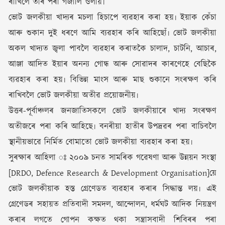
ৰাখিলে তাৰ পৰা গঁজালি ওলায়৷
ভোট জলকীয়া খাদ্যৰ মচলা হিচাপে ব্যৱহাৰ কৰা হয়৷ ইয়াক কেঁচা
আৰু শুকান দুই ধৰণে আমি ব্যৱহাৰ কৰি আহিছোঁ৷ ভোট জলকীয়া
অকল খাদ্যত জ্বলা পাবলৈ ব্যৱহাৰ কৰাতকৈ চালাদ, চাটনি, আচাৰ,
আঞ্জা আদিত ইয়াৰ অনন্য গোন্ধ আৰু সোৱাদৰ কাৰণেহে বেছিকৈ
ব্যৱহাৰ কৰা হয়৷ বিভিন্ন মাংস আৰু মাছ শুকানে সংৰক্ষণ কৰি
ৰাখিবলৈ ভোট জলকীয়া অতীৱ প্ৰয়োজনীয়৷
উত্তৰ-পূৰ্বাঞ্চলৰ জনজাতিসকলে ভোট জলকীয়াৰে খাদ্য সংৰক্ষণ
অতীজৰে পৰা কৰি আহিছে৷ বনৰীয়া হাতীৰ উপদ্ৰৱৰ পৰা বাচিবলৈ
স্থানীয়ভাৱে নিৰ্মিত বোমাতো ভোট জলকীয়া ব্যৱহাৰ কৰা হয়৷
সুৰক্ষাৰ আহিলা ঃ ২০০৯ চনত সামৰিক গৱেষণা আৰু উন্নয়ন সংস্থা
[DRDO, Defence Research & Development Organisation]য়ে
ভোট জলকীয়াক হস্ত গ্ৰেণেডত ব্যৱহাৰ কৰাৰ সিদ্ধান্ত লয়৷ এই
গ্ৰেণেডৰ সহায়ত প্ৰতিবাদী সমদল, আন্দোলন, ধৰ্মঘট আদিক নিয়ন্ত্ৰণ
কৰাৰ লগতে গোপন কক্ষত থকা সন্ত্ৰাসবাদী শিবিৰৰ পৰা