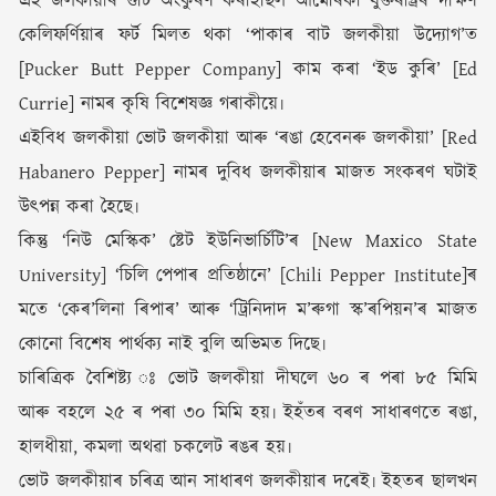
এই জলকীয়াৰ গুটি অংকুৰণ কৰাইছিল আমেৰিকা যুক্তৰাষ্ট্ৰৰ দক্ষিণ
কেলিফৰ্ণিয়াৰ ফৰ্ট মিলত থকা ‘পাকাৰ বাট জলকীয়া উদ্যোগ’ত
[Pucker Butt Pepper Company] কাম কৰা ‘ইড কুৰি’ [Ed
Currie] নামৰ কৃষি বিশেষজ্ঞ গৰাকীয়ে৷
এইবিধ জলকীয়া ভোট জলকীয়া আৰু ‘ৰঙা হেবেনৰু জলকীয়া’ [Red
Habanero Pepper] নামৰ দুবিধ জলকীয়াৰ মাজত সংকৰণ ঘটাই
উৎপন্ন কৰা হৈছে৷
কিন্তু ‘নিউ মেস্কিক’ ষ্টেট ইউনিভাৰ্চিটি’ৰ [New Maxico State
University] ‘চিলি পেপাৰ প্ৰতিষ্ঠানে’ [Chili Pepper Institute]ৰ
মতে ‘কেৰ’লিনা ৰিপাৰ’ আৰু ‘ট্ৰিনিদাদ ম’ৰুগা স্ক’ৰপিয়ন’ৰ মাজত
কোনো বিশেষ পাৰ্থক্য নাই বুলি অভিমত দিছে৷
চাৰিত্ৰিক বৈশিষ্ট্য ঃ ভোট জলকীয়া দীঘলে ৬০ ৰ পৰা ৮৫ মিমি
আৰু বহলে ২৫ ৰ পৰা ৩০ মিমি হয়৷ ইহঁতৰ বৰণ সাধাৰণতে ৰঙা,
হালধীয়া, কমলা অথৱা চকলেট ৰঙৰ হয়৷
ভোট জলকীয়াৰ চৰিত্ৰ আন সাধাৰণ জলকীয়াৰ দৰেই৷ ইহতৰ ছালখন