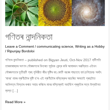
গণিতৰ নান্দনিকতা
Leave a Comment
/
communicating science
,
Writing as a Hobby
/
Ripunjay Bordoloi
গণিতৰ নান্দনিকতা – published on Bigyan Jeuti, Oct-Nov 2017 হাটীপতি
তাৰকাৰাজ্যৰ অগণন সৌৰজগতৰ ভিতৰত সূৰ্য্যক কেন্দ্ৰ কৰি আমাৰখন অৱস্থিত৷ এইখন
সৌৰজগতৰে তৃতীয়টি গ্ৰহ পৃথিৱীত জীৱ সৃষ্টিৰ বহু কোটি বছৰৰ পাছতহে হম’চেপিয়েনচ অৰ্থাৎ
‘মানৱ’ নামৰ প্ৰাণীটোৰ সৃষ্টি হ’ল৷ এই প্ৰাণীটোৰ মস্তিষ্কৰ আচৰিত ক্ষমতাই গ্ৰহটোত
আধিপত্য বিস্তাৰ কৰাত সহায় কৰিলে৷ মানৱ মস্তিষ্কই অহৰ্নিশে প্ৰকৃতিৰ সত্য উদ্‌ঘাটনত
ব্যস্ত […]
Read More »