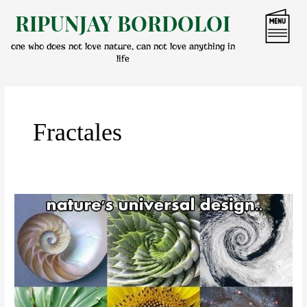
Skip
RIPUNJAY BORDOLOI
to
content
one who does not love nature, can not love anything in
life
Fractales
গণিতৰ
নান্দনিকতা