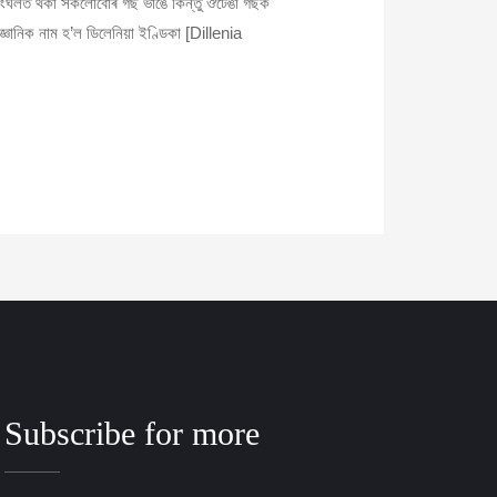
ংঘলত থকা সকলোবোৰ গছ ভাঙে কিন্তু ঔটেঙা গছক
্ঞানিক নাম হ’ল ডিলেনিয়া ইণ্ডিকা [Dillenia
Subscribe for more