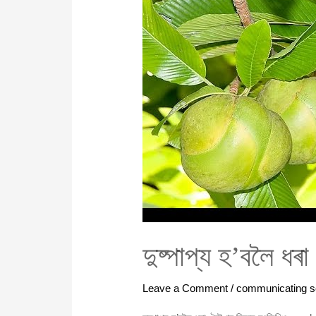
ধৰা
ঔটেঙাৰ
বিষয়ে
যৎকিঞ্চিৎ
দুষ্পাপ্য হ’বলৈ ধৰা
Leave a Comment
/
communicating s