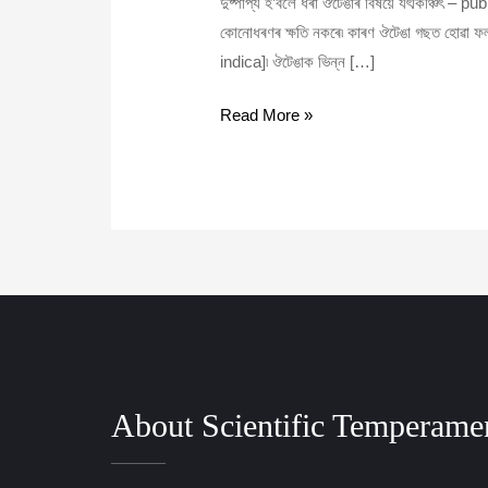
দুষ্পাপ্য হ’বলৈ ধৰা ঔটেঙাৰ বিষয়ে যৎকিঞ্চি
কোনোধৰণৰ ক্ষতি নকৰে৷ কাৰণ ঔটেঙা গছত হোৱা ফলবি
indica]৷ ঔটেঙাক ভিন্ন […]
Read More »
About Scientific Temperame