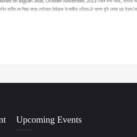
ৎ – published on Bigyan Jeuti, October-November, 2013 এষাৰ কথা আছে, হাতীয়ে জ
ধ হাতীৰ বৰ প্ৰিয় খাদ্য৷ সেইবাবে ঔটেঙাক ইংৰাজীত এলিফেণ্ট আপল বুলি কোৱা হয়৷ ইয়াৰ বৈজ
nt
Upcoming Events