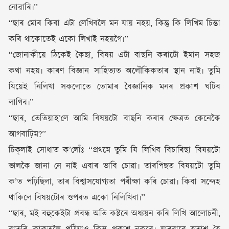
নোৱাৰি৷’’
‘‘ছাৰ মোৰ কিবা এটা লেখিবলৈ মন যায় নহয়, কিন্তু কি লিখিম চিন্তা
কৰি থাকোতেই একো লিখাই নহয়গৈ৷’’
‘‘জোনাকীয়ে ঠিকেই কৈছা, বিষয় এটা বাছনি কৰাটো ইমান সহজ
কথা নহয়৷ কাৰণ বিজ্ঞান সাহিত্যত অলৌকিকতাৰ স্থান নাই৷ তুমি
যিয়েই নিলিখা সকলোতে তোমাৰ বৈজ্ঞানিক মনৰ প্ৰকাশ ঘটিব
লাগিব৷’’
‘‘ছাৰ, তেতিয়াহ’লে আমি বিষয়টো বাছনি কৰাৰ ক্ষেত্ৰত কেনেকৈ
আগবাঢ়িম?’’
চিক্‌লাই সোধাত ক’লোঁঃ ‘‘প্ৰথমে তুমি যি লিখিব বিচাৰিছা বিষয়টো
ভালকৈ জানা নে নাই এবাৰ ভাবি চোৱা৷ তাৰপিছত বিষয়টো তুমি
ক’ত পঢ়িছিলা, তাৰ বিশ্বাসযোগ্যতা পৰীক্ষা কৰি চোৱা৷ কিবা সন্দেহ
থাকিলে বিষয়টোৰ ওপৰত একো নিলিখিবা৷’’
‘‘ছাৰ, মই বহুকেইটা প্ৰবন্ধ অতি কষ্টৰে অধ্যয়ন কৰি লিখি আলোচনী,