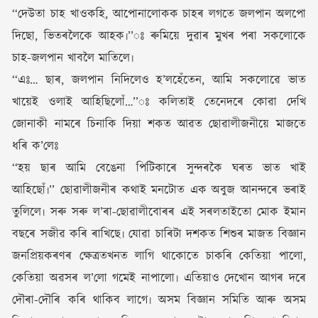
‘‘দেউতা চাহ খাওকহি, আপোনালোকক চাহৰ লগতে জলপান অলপো
দিছো, ভিতৰলৈকে আহক৷’’ঃ ৰুমিয়ে দুৱাৰ মুখৰ পৰা সকলোকে
চাহ-জলপান খাবলৈ মাতিলে৷
‘‘এঃ… ছাৰ, জলপান নিদিলেও হ’লহেঁতেন, আমি সকলোৱে ভাত
খায়েই ওলাই আহিছিলোঁ…’’ঃ কলিতাই তেনেদৰে কোৱা দেখি
জোনাকী নামৰে চিনাকি দিয়া শকত আৱত ছোৱালীজনীয়ে মাজতে
ধৰি ক’লেঃ
‘‘হয় ছাৰ আমি বেঙেনা পিটিকাৰে সুন্দৰকৈ ঘৰত ভাত খাই
আহিছোঁ৷’’ ছোৱালীজনীৰ কথাই মনটোত এক অবুজ আনন্দৰে ভৰাই
তুলিলে৷ সৰু সৰু ল’ৰা-ছোৱালীবোৰৰ এই সৰলতাইতো মোক ইমান
বছৰে সজীৱ কৰি ৰাখিছে৷ যোৱা চাৰিটা দশকত শিশুৰ মাজত বিজ্ঞান
জনপ্ৰিয়কৰণৰ ক্ষেত্ৰতখনত লাগি থাকোতে চাকৰি কেতিয়া পালো,
কেতিয়া অৱসৰ ল’লো গমেই নাপালো৷ এতিয়াও দেখোন আগৰ দৰে
দৌৰা-দৌৰি কৰি থাকিব লাগে৷ অসম বিজ্ঞান সমিতি আৰু অসম