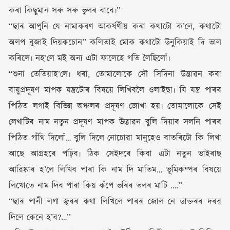
কৰা কিছুমান সৰু সৰু ভুলৰ বাবে৷’’
‘‘ছাৰ আপুনি যে নামাকৰণ আকৰ্ষণীয় কৰা কথাটো ক’লে, কথাটো
অলপ বুজাই দিয়কচোন’’ কলিতাই মোক কথাটো উনুকিয়াই দি ভাল
কৰিলে৷ নহ’লে মই অন্য এটা ফালেহে গতি লৈছিলোঁ৷
‘‘শুনা তেতিয়াহ’লে৷ ধৰা, তোমালোকে সৌ সিদিনা উদ্ভাৱন কৰা
বায়ুপ্ৰদূষণ মাপক যন্ত্ৰটোৰ বিষয়ে লিখিবলৈ ওলাইছা৷ যি যন্ত্ৰ পাৰৰ
পিঠিত লগাই বিভিন্ন অঞ্চলৰ প্ৰদূষণ জোখা হয়৷ তোমালোকে সেই
লেখাটিৰ নাম নতুন প্ৰদূষণ মাপক উদ্ভাৱন বুলি দিয়াৰ সলনি পাৰৰ
পিঠিত গাঁথি দিলোঁ… বুলি দিলে নোচোৱা মানুহেও বাতৰিটো কি লিখা
আছে আগ্ৰহৰে পঢ়িব৷ ঠিক সেইদৰে কিবা এটা নতুন ভাইৰাছ
আৱিষ্কাৰ হ’লে লিখিব পাৰা কি নাম দি মাতিম… ভূমিকম্পৰ বিষয়ে
লিখোতে নাম দিব পাৰা কিয় কঁপে ভৰিৰ তলৰ মাটি ….’’
‘‘ছাৰ পানী লগা জ্বৰৰ কথা লিখিলে পাৰৰ জোল নে ডাক্তৰৰ দৰৱ
দিলে কেনে হ’ব?…’’