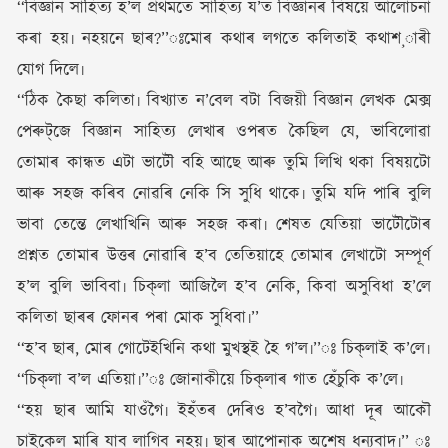
‘‘বিজ্ঞান সাহিত্য হ’ল প্ৰথমতে সাহিত্য য’ত বিজ্ঞানৰ বিষয়ে আলোচনা
কৰা হয়৷ নহয়নে ছাৰ?’’ঃমোৰ কথাৰ লগতে কলিতাই কথাশ¸াৰী
যোগ দিলে৷
‘‘ঠিক কৈছা কলিতা৷ বিখ্যাত ন’বেল বটা বিজয়ী বিজ্ঞান লেখক মেক্স
পেৰুট্‌জে বিজ্ঞান সাহিত্য লেখাৰ ওপৰত কৈছিল যে, ভাবিলোৱা
তোমাৰ কান্ধত এটা ভাটৌ বহি আছে আৰু তুমি লিখি থকা বিষয়টো
আৰু সহজ কৰিব নোৱৰি নেকি সি সুধি থাকে৷ তুমি যদি পাৰি বুলি
ভাবা তেন্তে লেখাখিনি আৰু সহজ কৰা৷ শেষত যেতিয়া ভাটৌটোৰ
প্ৰশ্নত তোমাৰ উত্তৰ নোৱাৰি হ’ব তেতিয়াহে তোমাৰ লেখাটো সম্পূৰ্ণ
হ’ল বুলি ভাবিবা৷ চিক্‌লা আজিলৈ হ’ব নেকি, কিবা অসুবিধা হ’লে
কলিতা ছাৰৰ ফোনৰ পৰা মোক সুধিবা৷’’
‘‘হ’ব ছাৰ, মোৰ গোটেইখিনি কথা মুখস্থই হৈ গ’ল৷’’ঃ চিক্‌লাই ক’লে৷
‘‘চিক্‌লা ব’ল এতিয়া৷’’ঃ জোনাকীয়ে চিক্‌লাৰ গাত হেঁচুকি ক’লে৷
‘‘হয় ছাৰ আমি যাওঁগৈ৷ ইহঁতৰ দেৰিও হ’বগৈ৷ আধা দূৰ আকৌ
চাইকেল মাৰি যাব লাগিব নহয়৷ ছাৰ আপোনাক অশেষ ধন্যবাদ৷’’ ঃ