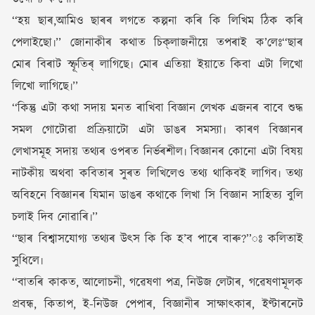
‘‘হয় ছাৰ,আমিও ছাৰৰ লগতে কল্পনা কৰি কি লিখিম ঠিক কৰি
পেলাইছো৷’’ জোনাকীৰ কথাত চিক্‌লাজনীয়ে তপৰাই ক’লেঃ‘‘ছাৰ
মোৰ বিৰাট স্ফূতিৰ্ লাগিছে৷ মোৰ এতিয়া ইয়াতে কিবা এটা লিখো
লিখো লাগিছে৷’’
‘‘কিন্তু এটা কথা সদায় মনত ৰাখিবা বিজ্ঞান লেখক এজনৰ বাবে শুদ্ধ
সমল গোটোৱা প্ৰক্ৰিয়াটো এটা ডাঙৰ সমস্যা৷ কাৰণ বিজ্ঞানৰ
লেখাসমূহ সদায় তথ্যৰ ওপৰত নিৰ্ভৰশীল৷ বিজ্ঞানৰ কোনো এটা বিষয়
নাটকীয় অথবা কবিতাৰ সুৰত লিখিলেও তথ্য থাকিবই লাগিব৷ তথ্য
অবিহনে বিজ্ঞানৰ যিমান ডাঙৰ কথাকে লিখা সি বিজ্ঞান সাহিত্য বুলি
চলাই দিব নোৱাৰি৷’’
‘‘ছাৰ বিশ্বাসযোগ্য তথ্যৰ উৎস কি কি হ’ব পাৰে বাৰু?’’ঃ কলিতাই
সুধিলে৷
‘‘বাতৰি কাকত, আলোচনী, গৱেষণা পত্ৰ, নিউজ লেটাৰ, গৱেষণামূলক
প্ৰবন্ধ, কিতাপ, ই-নিউজ পেপাৰ, বিজ্ঞানীৰ সাক্ষাৎকাৰ, ইণ্টাৰনেট