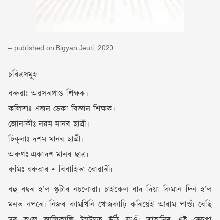
– published on Bigyan Jeuti, 2020
চৰিত্ৰসমূহ
বৰুৱাঃ অৱসৰপ্ৰাপ্ত শিক্ষক৷
কলিতাঃ এজন ডেকা বিজ্ঞান শিক্ষক৷
জোনাকীঃ নৱম মানৰ ছাত্ৰী৷
চিক্‌লাঃ দশম মানৰ ছাত্ৰী৷
অৰুণঃ একাদশ মানৰ ছাত্ৰ৷
ৰুমিঃ বৰুৱাৰ ন-বিবাহিতা বোৱাৰী৷
বহু বছৰ হ’ল স্কুটাৰ নচলোৱা৷ চাইকেল বাদ দিয়া কিমান দিন হ’ল
মনত নপৰে৷ নিজৰ কামখিনি খোজকাঢ়ি কৰিয়েই আৰাম পাওঁ৷ বেছি
দূৰ হ’লে আজিকালি টম্‌টমত উঠি যাওঁ৷ তাহানিৰ এই ভেচ্‌পা