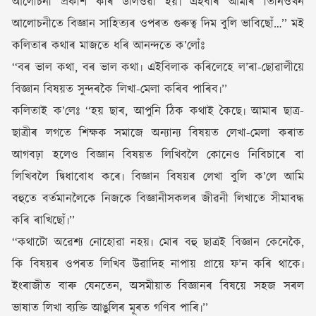
আলোচনী প্ৰকাশ কৰি উলিওৱা হয়৷ এইবাৰ আমাৰ তিনিওখন
আলোচনীতে বিজ্ঞান সাহিত্যৰ ওপৰত গুৰুত্ব দিম বুলি ভাবিছোঁ…’’ মই
কলিতাৰ কথাৰ মাজতে ধৰি আনন্দতে ক’লোঁঃ
‘‘বৰ ভাল কথা, বৰ ভাল কথা৷ এইবিলাক কৰিলেহে ল’ৰা-ছোৱালীয়ে
বিজ্ঞান বিষয়ত সুন্দৰকৈ লিখা-মেলা কৰিব পাৰিব৷’’
কলিতাই ক’লেঃ ‘‘হয় ছাৰ, আপুনি ঠিক কথাই কৈছে৷ আমাৰ ছাত্ৰ-
ছাত্ৰীৰ লগতে শিক্ষক সমাজে অন্যান্য বিষয়ত লেখা-মেলা কৰাত
আগবঢ়া হলেও বিজ্ঞান বিষয়ত লিখিবলৈ কোনেও নিবিচাৰে বা
লিখিবলৈ দ্বিধাবোধ কৰে৷ বিজ্ঞান বিষয়ৰ লেখা বুলি ক’লে আমি
বহুতে বৰ্তমানলৈকে নিজকে বিজ্ঞানীসকলৰ জীৱনী লিখাতে সীমাবদ্ধ
কৰি ৰাখিছোঁ৷’’
‘‘কথাটো অৱেশ্য নোহোৱা নহয়৷ মোৰ বহু ছাত্ৰই বিজ্ঞান কেনেকৈ,
কি বিষয়ৰ ওপৰত লিখিব উৱাদিহ নাপায় প্ৰায়ে ফ’ন কৰি থাকে৷
ইংৰাজীত বাৰু যেনতেন, অসমীয়াত বিজ্ঞানৰ বিষয়ে সহজ সৰল
ভাষাত লিখা ব্যক্তি আঙুলিৰ মূৰত গণিব পাৰি৷’’