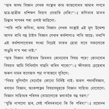
‘‘ছাৰ অসম বিজ্ঞান লেখক সংস্থাৰ কাম কাজবোৰত আমাৰ লগতে
ছাত্ৰ-ছাত্ৰীক প্ৰশিক্ষণ দিয়াব নোৱাৰি নেকি?’’ঃ কলিতাৰ মাতত
চিন্তাৰ সাগৰৰ পৰা ওলাই আহিলো৷
‘‘পাৰি পাৰি কলিতা, অসম বিজ্ঞান লেখক সংস্থাই এই মূল উদ্দেশ্য
আগত ৰাখি বহু ঠাইত বিজ্ঞান লেখাৰ কৰ্মশালাও পাতি আছে৷ তথাপি
এই কৰ্মশালাবোৰৰ সংখ্যা নিচেই তাকৰ হোৱা বাবে সকলোকে
সাঙুৰি ল’ব পৰা নাই৷’’
‘‘ছাৰ বিজ্ঞান সাহিত্যৰ ভিতৰত কোনবোৰ বিষয় পৰে? কোনবোৰ
বিষয়ত আমি লিখিবলৈ বাছনি কৰিব পাৰো?’’ঃ ক্ষীণকায় চেহেৰাৰ
অৰুণ নামৰ কলেজত পঢ়া ল’ৰাজনে সুধিলে৷
‘‘বিষয় বুলিবলৈ তেনেকৈ কোনো নিৰ্দিষ্ট নাই৷ অকল পদাৰ্থবিজ্ঞান,
ৰসায়ন বিজ্ঞান, অংকশাস্ত্ৰৰ বিষয়সমূহকে বিজ্ঞান সাহিত্য নোবোলে৷
বিজ্ঞান সাহিত্যৰ পৰিসৰ তোমালোকে ভবাতকৈ বহু বহল৷’’
‘‘বুজি নাপালো ছাৰ, সেই পৰিসৰতনো কি কি পৰিব?’’ঃ প্ৰমোদৰ