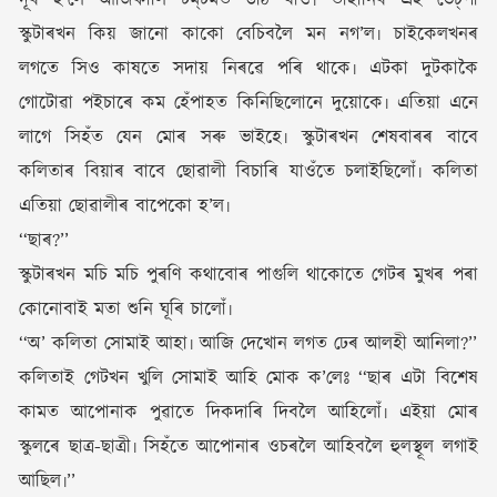
স্কুটাৰখন কিয় জানো কাকো বেচিবলৈ মন নগ’ল৷ চাইকেলখনৰ
লগতে সিও কাষতে সদায় নিৰৱে পৰি থাকে৷ এটকা দুটকাকৈ
গোটোৱা পইচাৰে কম হেঁপাহত কিনিছিলোনে দুয়োকে৷ এতিয়া এনে
লাগে সিহঁত যেন মোৰ সৰু ভাইহে৷ স্কুটাৰখন শেষবাৰৰ বাবে
কলিতাৰ বিয়াৰ বাবে ছোৱালী বিচাৰি যাওঁতে চলাইছিলোঁ৷ কলিতা
এতিয়া ছোৱালীৰ বাপেকো হ’ল৷
‘‘ছাৰ?’’
স্কুটাৰখন মচি মচি পুৰণি কথাবোৰ পাগুলি থাকোতে গেটৰ মুখৰ পৰা
কোনোবাই মতা শুনি ঘূৰি চালোঁ৷
‘‘অ’ কলিতা সোমাই আহা৷ আজি দেখোন লগত ঢেৰ আলহী আনিলা?’’
কলিতাই গেটখন খুলি সোমাই আহি মোক ক’লেঃ ‘‘ছাৰ এটা বিশেষ
কামত আপোনাক পুৱাতে দিকদাৰি দিবলৈ আহিলোঁ৷ এইয়া মোৰ
স্কুলৰে ছাত্ৰ-ছাত্ৰী৷ সিহঁতে আপোনাৰ ওচৰলৈ আহিবলৈ হুলস্থূল লগাই
আছিল৷’’