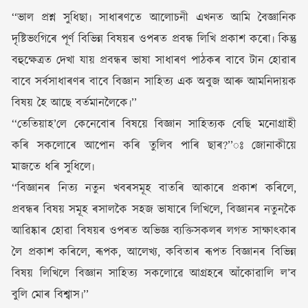
‘‘ভাল প্ৰশ্ন সুধিছা৷ সাধাৰণতে আলোচনী এখনত আমি বৈজ্ঞানিক
দৃষ্টিভংগিৰে পূৰ্ণ বিভিন্ন বিষয়ৰ ওপৰত প্ৰবন্ধ লিখি প্ৰকাশ কৰো৷ কিন্তু
বহুক্ষেত্ৰত দেখা যায় প্ৰবন্ধৰ ভাষা সাধাৰণ পাঠকৰ বাবে টান হোৱাৰ
বাবে সৰ্বসাধাৰণৰ বাবে বিজ্ঞান সাহিত্য এক অবুজ আৰু আমনিদায়ক
বিষয় হৈ আছে বৰ্তমানলৈকে৷’’
‘‘তেতিয়াহ’লে কেনেবোৰ বিষয়ে বিজ্ঞান সাহিত্যক বেছি মনোগ্ৰাহী
কৰি সকলোৰে আপোন কৰি তুলিব পাৰি ছাৰ?’’ঃ জোনাকীয়ে
মাজতে ধৰি সুধিলে৷
‘‘বিজ্ঞানৰ নিত্য নতুন খবৰসমূহ বাতৰি আকাৰে প্ৰকাশ কৰিলে,
প্ৰবন্ধৰ বিষয় সমূহ ৰসালকৈ সহজ ভাষাৰে লিখিলে, বিজ্ঞানৰ নতুনকৈ
আৱিষ্কাৰ হোৱা বিষয়ৰ ওপৰত অভিজ্ঞ ব্যক্তিসকলৰ লগত সাক্ষাৎকাৰ
লৈ প্ৰকাশ কৰিলে, ৰূপক, আলেখ্য, কবিতাৰ ৰূপত বিজ্ঞানৰ বিভিন্ন
বিষয় লিখিলে বিজ্ঞান সাহিত্য সকলোৱে আগ্ৰহৰে আঁকোৱালি ল’ব
বুলি মোৰ বিশ্বাস৷’’