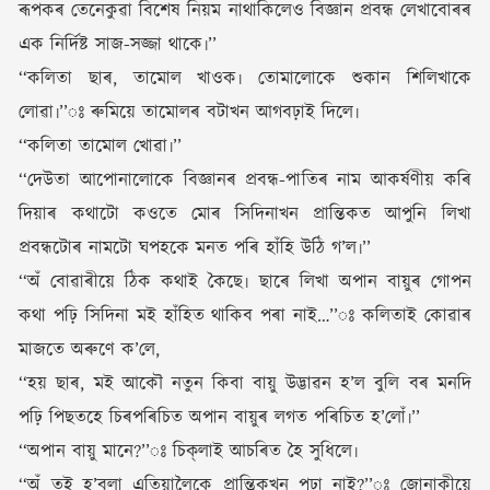
ৰূপকৰ তেনেকুৱা বিশেষ নিয়ম নাথাকিলেও বিজ্ঞান প্ৰবন্ধ লেখাবোৰৰ
এক নিৰ্দিষ্ট সাজ-সজ্জা থাকে৷’’
‘‘কলিতা ছাৰ, তামোল খাওক৷ তোমালোকে শুকান শিলিখাকে
লোৱা৷’’ঃ ৰুমিয়ে তামোলৰ বটাখন আগবঢ়াই দিলে৷
‘‘কলিতা তামোল খোৱা৷’’
‘‘দেউতা আপোনালোকে বিজ্ঞানৰ প্ৰবন্ধ-পাতিৰ নাম আকৰ্ষণীয় কৰি
দিয়াৰ কথাটো কওতে মোৰ সিদিনাখন প্ৰান্তিকত আপুনি লিখা
প্ৰবন্ধটোৰ নামটো ঘপহকে মনত পৰি হাঁহি উঠি গ’ল৷’’
‘‘অঁ বোৱাৰীয়ে ঠিক কথাই কৈছে৷ ছাৰে লিখা অপান বায়ুৰ গোপন
কথা পঢ়ি সিদিনা মই হাঁহিত থাকিব পৰা নাই…’’ঃ কলিতাই কোৱাৰ
মাজতে অৰুণে ক’লে,
‘‘হয় ছাৰ, মই আকৌ নতুন কিবা বায়ু উদ্ভাৱন হ’ল বুলি বৰ মনদি
পঢ়ি পিছতহে চিৰপৰিচিত অপান বায়ুৰ লগত পৰিচিত হ’লোঁ৷’’
‘‘অপান বায়ু মানে?’’ঃ চিক্‌লাই আচৰিত হৈ সুধিলে৷
‘‘অঁ তই হ’বলা এতিয়ালৈকে প্ৰান্তিকখন পঢ়া নাই?’’ঃ জোনাকীয়ে