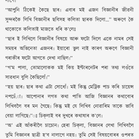
লাগে৷’’
‘‘আপুনি ঠিকেই কৈছে ছাৰ৷ এবাৰ মই এজন বিজ্ঞানীৰ জীৱনী
সুন্দৰকৈ লিখি বিজ্ঞানীৰ ছবিসহ কলিতা ছাৰক দিলো…’’ অৰুণে কৈ
থাকোতে কলিতাই মাজতে ধৰি ক’লেঃ
‘‘ছাৰ ই লিখিলে বিজ্ঞানীৰ বিষয়ে আৰু ফটো দিলে একে নামৰ সেই
সময়ৰ অভিনেতা এজনৰ৷ ইয়াৰো ভুল নাই কাৰণ অৰুণে বিজ্ঞানী
গৰাকীৰ ফটো আগতে দেখা নাছিল৷’’
‘‘গ’ম পালা, তোমালোকক মই কিয় ইণ্টাৰনেটৰ পৰা তথ্য লওঁতে
সাৱধান বুলি কৈছিলোঁ৷’’
‘‘হয় ছাৰ৷ ছাৰ কথা এটা সোধোঁ৷ মই কিন্তু মেট্ৰিক পাচ কৰি চায়েন্স
নপঢেঁ.া৷ আপোনাৰ লগত কথা পাতি আজি বিজ্ঞানৰ কথাবোৰ
লিখিবলৈ বৰ মন গৈছে৷ কিন্তু মই যে লিখিব নোৱাৰিম তাকে ভাবি
বেয়া লাগিছে৷’’ঃ চিক্‌লাই বৰ দুখৰে কথাষাৰ ক’লে৷
‘‘অ’ এই আঁকৰীলৈ চাচোন৷ হেৰা চিক্‌লা, বিজ্ঞানৰ লেখা লিখিবলৈ
তুমি বিজ্ঞানৰ ছাত্ৰী হ’ব নালাগে নহয়৷ তুমি সেই বিষয়বোৰৰ ওপৰত