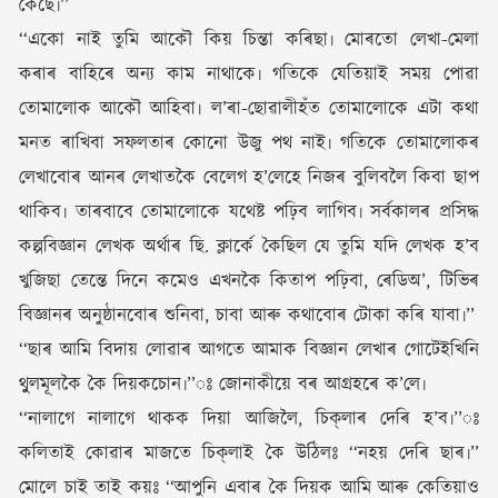
কৈছে৷’’
‘‘একো নাই তুমি আকৌ কিয় চিন্তা কৰিছা৷ মোৰতো লেখা-মেলা
কৰাৰ বাহিৰে অন্য কাম নাথাকে৷ গতিকে যেতিয়াই সময় পোৱা
তোমালোক আকৌ আহিবা৷ ল’ৰা-ছোৱালীহঁত তোমালোকে এটা কথা
মনত ৰাখিবা সফলতাৰ কোনো উজু পথ নাই৷ গতিকে তোমালোকৰ
লেখাবোৰ আনৰ লেখাতকৈ বেলেগ হ’লেহে নিজৰ বুলিবলৈ কিবা ছাপ
থাকিব৷ তাৰবাবে তোমালোকে যথেষ্ট পঢ়িব লাগিব৷ সৰ্বকালৰ প্ৰসিদ্ধ
কল্পবিজ্ঞান লেখক অৰ্থাৰ ছি. ক্লাৰ্কে কৈছিল যে তুমি যদি লেখক হ’ব
খুজিছা তেন্তে দিনে কমেও এখনকৈ কিতাপ পঢ়িবা, ৰেডিঅ’, টিভিৰ
বিজ্ঞানৰ অনুষ্ঠানবোৰ শুনিবা, চাবা আৰু কথাবোৰ টোকা কৰি যাবা৷’’
‘‘ছাৰ আমি বিদায় লোৱাৰ আগতে আমাক বিজ্ঞান লেখাৰ গোটেইখিনি
থুুলমূলকৈ কৈ দিয়কচোন৷’’ঃ জোনাকীয়ে বৰ আগ্ৰহৰে ক’লে৷
‘‘নালাগে নালাগে থাকক দিয়া আজিলৈ, চিক্‌লাৰ দেৰি হ’ব৷’’ঃ
কলিতাই কোৱাৰ মাজতে চিক্‌লাই কৈ উঠিলঃ ‘‘নহয় দেৰি ছাৰ৷’’
মোলে চাই তাই কয়ঃ ‘‘আপুনি এবাৰ কৈ দিয়ক আমি আৰু কেতিয়াও