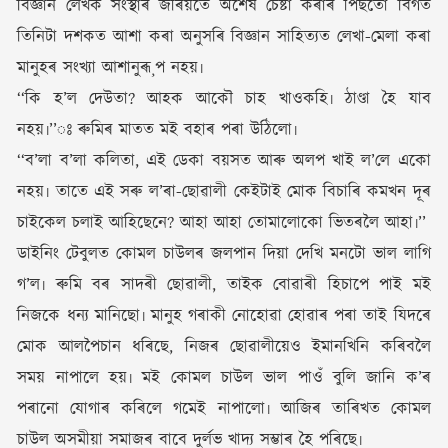
বিজ্ঞান লেখক সংস্থাৰ জৰিয়তে অশেষ চেষ্টা কৰাৰ পিছতো বিগত
তিনিটা দশকত আশা কৰা অনুসৰি বিজ্ঞান সাহিত্যত লেখা-মেলা কৰা
মানুহৰ সংখ্যা আশানুৰূ¸প নহয়৷
‘‘কি হ’ল দেউতা? আহক আকৌ চাহ খাওকহি৷ ঠাণ্ডা হৈ যাব
নহয়৷’’ঃ ৰুমিৰ মাতত মই বহাৰ পৰা উঠিলো৷
‘‘ব’লা ব’লা কলিতা, এই ডেকা বয়সত আৰু অলপ খাই ল’লে একো
নহয়৷ তাতে এই সৰু ল’ৰা-ছোৱালী কেইটাই মোক বিচাৰি কমখন দূৰ
চাইকেল চলাই আহিছেনে? আহা আহা তোমালোকো ভিতৰলৈ আহা৷’’
ডাইনিং টেবুলত কোমল চাউলৰ জলপান দিয়া দেখি মনটো ভাল লাগি
গ’ল৷ ৰুমি বৰ সাদৰী ছোৱালী, তাইক বোৱাৰী হিচাপে পাই মই
নিজকে ধন্য মানিছো৷ মানুহ গৰাকী নোহোৱা হোৱাৰ পৰা তাই যিদৰে
মোক আলপৈচান ধৰিছে, নিজৰ ছোৱালীয়েও ইমানখিনি কৰিবলৈ
সময় নাপালে হয়৷ মই কোমল চাউল ভাল পাওঁ বুলি জানি ক’ৰ
পৰানো যোগাৰ কৰিলে গমেই নাপালো৷ আজিৰ তাৰিখত কোমল
চাউল অসমীয়া সমাজৰ বাবে দুৰ্লভ খাদ্য সম্ভাৰ হৈ পৰিছে৷