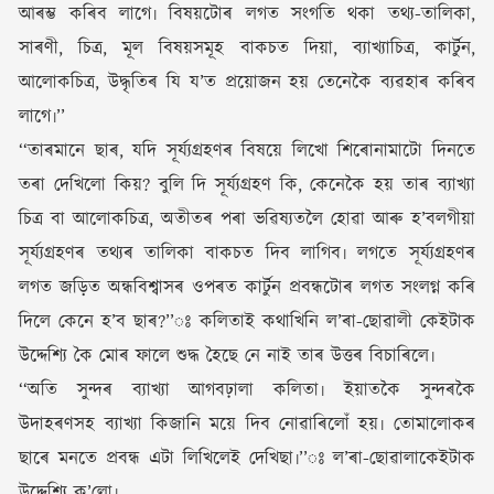
আৰম্ভ কৰিব লাগে৷ বিষয়টোৰ লগত সংগতি থকা তথ্য-তালিকা,
সাৰণী, চিত্ৰ, মূল বিষয়সমূহ বাকচত দিয়া, ব্যাখ্যাচিত্ৰ, কাৰ্টুন,
আলোকচিত্ৰ, উদ্ধৃতিৰ যি য’ত প্ৰয়োজন হয় তেনেকৈ ব্যৱহাৰ কৰিব
লাগে৷’’
‘‘তাৰমানে ছাৰ, যদি সূৰ্য্যগ্ৰহণৰ বিষয়ে লিখো শিৰোনামাটো দিনতে
তৰা দেখিলো কিয়? বুলি দি সূৰ্য্যগ্ৰহণ কি, কেনেকৈ হয় তাৰ ব্যাখ্যা
চিত্ৰ বা আলোকচিত্ৰ, অতীতৰ পৰা ভৱিষ্যতলৈ হোৱা আৰু হ’বলগীয়া
সূৰ্য্যগ্ৰহণৰ তথ্যৰ তালিকা বাকচত দিব লাগিব৷ লগতে সূৰ্য্যগ্ৰহণৰ
লগত জড়িত অন্ধবিশ্বাসৰ ওপৰত কাৰ্টুন প্ৰবন্ধটোৰ লগত সংলগ্ন কৰি
দিলে কেনে হ’ব ছাৰ?’’ঃ কলিতাই কথাখিনি ল’ৰা-ছোৱালী কেইটাক
উদ্দেশ্যি কৈ মোৰ ফালে শুদ্ধ হৈছে নে নাই তাৰ উত্তৰ বিচাৰিলে৷
‘‘অতি সুন্দৰ ব্যাখ্যা আগবঢ়ালা কলিতা৷ ইয়াতকৈ সুন্দৰকৈ
উদাহৰণসহ ব্যাখ্যা কিজানি ময়ে দিব নোৱাৰিলোঁ হয়৷ তোমালোকৰ
ছাৰে মনতে প্ৰবন্ধ এটা লিখিলেই দেখিছা৷’’ঃ ল’ৰা-ছোৱালাকেইটাক
উদ্দেশ্যি ক’লো৷