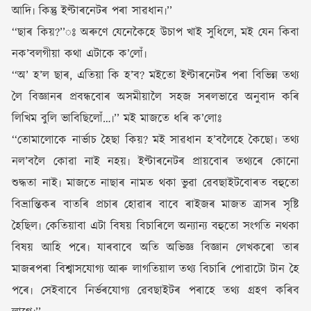
আদি৷ কিন্তু ইণ্টাৰনেটৰ পৰা সাৱধান৷’’
‘‘ছাৰ কিয়?’’ঃ অৰুণে যেনেকৈহে উচাপ খাই সুধিলে, মই যেন কিবা
নক’বলগীয়া কথা এটাকে ক’লোঁ৷
‘‘অ’ হ’ল ছাৰ, এতিয়া কি হ’ব? মইতো ইণ্টাৰনেটৰ পৰা বিভিন্ন তথ্য
লৈ বিজ্ঞানৰ প্ৰবন্ধবোৰ অসমীয়ালৈ সহজ সৰলভাৱে অনুবাদ কৰি
লিখিম বুলি ভাবিছিলোঁ…৷’’ মই মাজতে ধৰি ক’লোঃ
‘‘তোমালোকে নাৰ্ভাচ হৈছা কিয়? মই সাৱধান হ’বলৈহে কৈছো৷ তথ্য
নল’বলৈ কোৱা নাই নহয়৷ ইণ্টাৰনেটৰ প্ৰায়বোৰ তথ্যৰে কোনো
শুদ্ধতা নাই৷ মাজতে নাছাৰ নামত থকা ভুৱা ৱেবছাইটবোৰত বহুতো
বিভ্ৰান্তিকৰ বাতৰি প্ৰচাৰ হোৱাৰ বাবে ৰাইজৰ মাজত ত্ৰাসৰ সৃষ্টি
হৈছিল৷ কেতিয়াবা এটা বিষয় বিচাৰিলে অন্যান্য বহুতো সংগতি নথকা
বিষয় আহি পৰে৷ যাৰবাবে অতি অভিজ্ঞ বিজ্ঞান লেখকৰো তাৰ
মাজৰপৰা বিশ্বাসযোগ্য আৰু লাগতিয়াল তথ্য বিচাৰি পোৱাটো টান হৈ
পৰে৷ সেইবাবে নিৰ্ভৰযোগ্য ৱেবছাইটৰ পৰাহে তথ্য গ্ৰহণ কৰিব