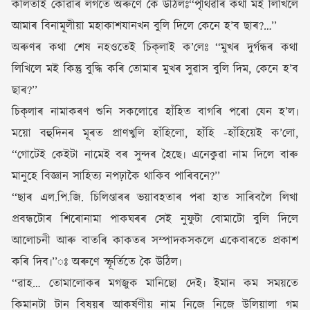
কলিতাই কোৱাৰ লগতে অৰুণে কৈ উঠিলঃ‘‘পৃথিৱীৰ কথা মই লিখিলে
আমাৰ বিনামূলীয়া মহাকাশযানখন বুলি দিলে কেনে হ’ব ছাৰ?…’’
অৰুণৰ কথা শেষ নহওতেই চিক্‌লাই ক’লেঃ ‘‘মুখৰ দুৰ্গন্ধৰ কথা
লিখিলে মই কিন্তু বুদ্ধি কৰি তোমাৰ মুখৰ সুৱাস বুলি দিম, কেনে হ’ব
ছাৰ?’’
চিক্‌লাৰ নামাকৰণ শুনি সকলোৱে হাঁহিত বাগৰি পৰো যেন হ’ল৷
ময়ো বহুদিনৰ মূৰত প্ৰাণখুলি হাঁহিলো, হাঁহি -হাঁহিয়েই ক’লো,
‘‘গোটেই কেইটা নামেই বৰ সুন্দৰ হৈছে৷ এনেকুৱা নাম দিলে বাৰু
মানুহে বিজ্ঞান সাহিত্য নপঢ়াকৈ থাকিব পাৰিবনে?’’
‘‘ছাৰ এল.পি.জি. চিলিণ্ডাৰৰ ভয়াবহতাৰ পৰা হাত সাৰিবলৈ লিখা
প্ৰবন্ধটোৰ শিৰোনামা পাকঘৰৰ সেই নুফুটা বোমাটো বুলি দিলে
আলোচনী আৰু বাতৰি কাকতৰ সম্পাদকসকলে একেবাৰতে প্ৰকাশ
কৰি দিব৷’’ঃ অৰুণে স্ফূৰ্তিতে কৈ উঠিল৷
‘‘ৱাহ… তোমালোকৰ মগজুক মানিছো দেই৷ ইমান কম সময়তে
কিমানটা টান বিষয়ৰ আকৰ্ষণীয় নাম নিজে নিজে উলিয়ালা গম