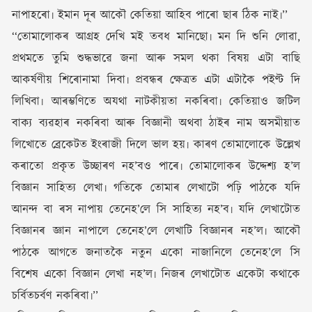
নাপাহৰো৷ ইমান দূৰ আকৌ কেতিয়া আহিব পাৰো ছাৰ ঠিক নাই৷’’
‘‘তোমালোকৰ আগ্ৰহ দেখি মই তবধ মানিছো৷ মন দি শুনি লোৱা,
প্ৰথমতে তুমি শুদ্ধভাৱে জনা আৰু সমল থকা বিষয় এটা বাছি
আকৰ্ষণীয় শিৰোনামা দিবা৷ প্ৰবন্ধৰ ক্ষেত্ৰত এটা এটাকৈ পইণ্ট দি
লিখিবা৷ আৰম্ভণিতে অযথা নাটকীয়তা নকৰিবা৷ কেতিয়াও জটিল
বাক্য ব্যৱহাৰ নকৰিবা আৰু বিজ্ঞানী অথবা ঠাইৰ নাম অসমীয়াত
লিখোতে ব্ৰেকেটত ইংৰাজী দিলে ভাল হয়৷ কাৰণ তোমালোকে উল্লেখ
কৰাতো প্ৰকৃত উচ্ছাৰণ নহ’বও পাৰে৷ তোমালোকৰ উদ্দেশ্য হ’ল
বিজ্ঞান সাহিত্য লেখা৷ গতিকে তোমাৰ লেখাটো পঢ়ি পাঠকে যদি
আনন্দ বা ৰস নাপায় তেনেহ’লে সি সাহিত্য নহ’ব৷ যদি লেখাটোত
বিজ্ঞানৰ জ্ঞান নাপালে তেনেহ’লে লেখাটি বিজ্ঞানৰ নহ’ল৷ আকৌ
পাঠকে আগতে জনাতকৈ নতুন একো নাজানিলে তেনেহ’লে সি
বিশেষ একো বিজ্ঞান লেখা নহ’ল৷ নিজৰ লেখাটোত একেটা কথাকে
চৰ্বিতচৰ্বণ নকৰিবা৷’’