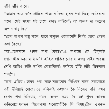
হাঁহি হাঁহি ক’লে৷
‘‘আমাৰ তাত ক’ত প্ৰান্তিক পাম৷ কলিতা ছাৰৰ পৰা নিহে কেতিয়াবা
পঢ়ো৷ সেই সংখ্যা মই চাগে পঢ়াই নাছিলোঁ৷ অ’ অৰুণ দা কচোন
অপান বায়ু কি?’’
‘‘হেৰ’ অপান বায়ু মানে, ছাৰে মানুহৰ গুহ্যদ্বাৰেদি নিৰ্গত হোৱা গেছৰ
কথা কৈছে৷’’
‘‘অ’…তাৰমানে পাদৰ কথা কৈছে৷’’ঃ কথাটো কৈ চিক্‌লাই
জোনাকীক ঢকা মাৰি মাৰি হাঁহিত থাকিব নোৱাৰা হ’ল৷ তাইৰ অৱস্থা
দেখি আমিও হাঁহি ৰাখিব নোৱাৰিলোঁ৷ ৰুমিয়ে হাঁহি হাঁহি ভিতৰলৈ
গ’লগৈ৷
‘‘হ’ব এতিয়া৷ ছাৰৰ পৰা সাজ-সজ্জাবোৰ লিখিবৰ বাবে সকলোৱে
বহী উলিয়াই লোৱা৷’’ঃ কলিতাই কথাষাৰ কৈ নিজেও বহি এখন
বেগৰ পৰা উলিয়াই ল’লে৷ অলপ সময় ৰৈ মই পুনৰ আৰম্ভ
কৰিলোঃ‘‘প্ৰবন্ধৰ শিৰোনামা মনোগ্ৰাহীকৈ দি বিষয়¸টোৰ ওপৰত