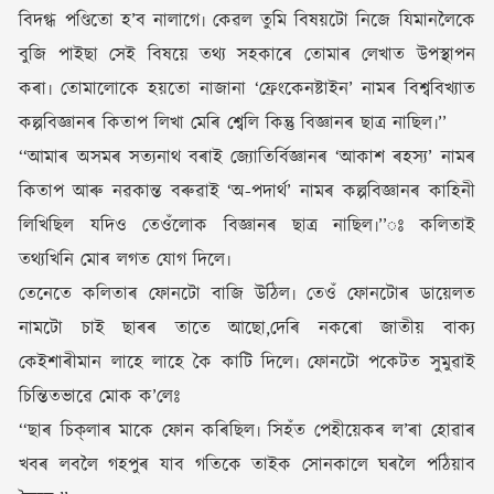
বিদগ্ধ পণ্ডিতো হ’ব নালাগে৷ কেৱল তুমি বিষয়টো নিজে যিমানলৈকে
বুজি পাইছা সেই বিষয়ে তথ্য সহকাৰে তোমাৰ লেখাত উপস্থাপন
কৰা৷ তোমালোকে হয়তো নাজানা ‘ফ্ৰেংকেনষ্টাইন’ নামৰ বিশ্ববিখ্যাত
কল্পবিজ্ঞানৰ কিতাপ লিখা মেৰি শ্বেলি কিন্তু বিজ্ঞানৰ ছাত্ৰ নাছিল৷’’
‘‘আমাৰ অসমৰ সত্যনাথ বৰাই জ্যোতিৰ্বিজ্ঞানৰ ‘আকাশ ৰহস্য’ নামৰ
কিতাপ আৰু নৱকান্ত বৰুৱাই ‘অ-পদাৰ্থ’ নামৰ কল্পবিজ্ঞানৰ কাহিনী
লিখিছিল যদিও তেওঁলোক বিজ্ঞানৰ ছাত্ৰ নাছিল৷’’ঃ কলিতাই
তথ্যখিনি মোৰ লগত যোগ দিলে৷
তেনেতে কলিতাৰ ফোনটো বাজি উঠিল৷ তেওঁ ফোনটোৰ ডায়েলত
নামটো চাই ছাৰৰ তাতে আছো,দেৰি নকৰো জাতীয় বাক্য
কেইশাৰীমান লাহে লাহে কৈ কাটি দিলে৷ ফোনটো পকেটত সুমুৱাই
চিন্তিতভাৱে মোক ক’লেঃ
‘‘ছাৰ চিক্‌লাৰ মাকে ফোন কৰিছিল৷ সিহঁত পেহীয়েকৰ ল’ৰা হোৱাৰ
খবৰ লবলৈ গহপুৰ যাব গতিকে তাইক সোনকালে ঘৰলৈ পঠিয়াব