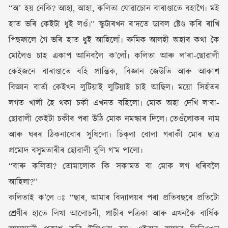
‘‘অ’ হয় নেকি? আহা, আহা, কলিতা যোৱাচোন বাৰাণ্ডাতে বহাগৈ৷ মই
হাত ভৰি কেইটা ধুই লওঁ৷’’ স্কুটাৰখন ৰ’দতে ডাবল ষ্টেণ্ড কৰি ৰাখি
পিছফালে গৈ ভৰি হাত ধুই আহিলোঁ৷ ৰুমিক আলহী অহাৰ কথা কৈ
মোলৈও চাহ একাপ আনিবলৈ ক’লোঁ৷ কলিতা আৰু ল’ৰা-ছোৱালী
কেইজনে বাৰাণ্ডাতে বহি প্ৰান্তিক, বিজ্ঞান জেউতি আৰু আকাশ
বিজ্ঞান বাৰ্তা কেইখন লুটিয়াই লুটিয়াই চাই আছিল৷ ময়ো সিহঁতৰ
লগত খালী হৈ থকা চকী এখনত বহিলো৷ মোক অহা দেখি ল’ৰা-
ছোৱালী কেইটা চকীৰ পৰা উঠি মোক নমস্কাৰ দিলে৷ তেওঁলোকৰ নাম
আৰু ঘৰৰ ঠিকনাবোৰ সুধিলো৷ চিক্‌লা বোলা গৰাকী মোৰ ছাত্ৰ
প্ৰমোদ বসুমতাৰীৰ ছোৱালী বুলি গ’ম পালো৷
‘‘বাৰু কলিতা? তোমালোক কি সকামত বা মোক লগ ধৰিবলৈ
আহিলা?’’
কলিতাই ক’লে ঃ ‘‘ছাৰ, আমাৰ বিদ্যালয়ৰ পৰা প্ৰতিবছৰে প্ৰতিটো
শ্ৰেণীৰ হাতে লিখা আলোচনী, প্ৰাচীৰ পত্ৰিকা আৰু এখনকৈ বাৰ্ষিক