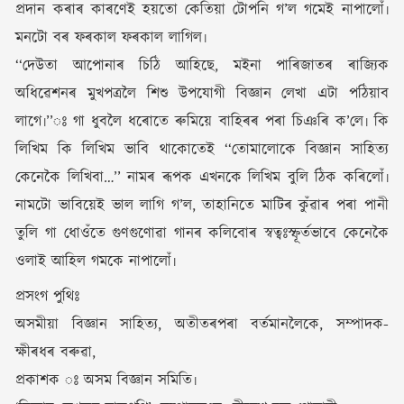
প্ৰদান কৰাৰ কাৰণেই হয়তো কেতিয়া টোপনি গ’ল গমেই নাপালোঁ৷
মনটো বৰ ফৰকাল ফৰকাল লাগিল৷
‘‘দেউতা আপোনাৰ চিঠি আহিছে, মইনা পাৰিজাতৰ ৰাজ্যিক
অধিৱেশনৰ মুখপত্ৰলৈ শিশু উপযোগী বিজ্ঞান লেখা এটা পঠিয়াব
লাগে৷’’ঃ গা ধুবলৈ ধৰোতে ৰুমিয়ে বাহিৰৰ পৰা চিঞৰি ক’লে৷ কি
লিখিম কি লিখিম ভাবি থাকোতেই ‘‘তোমালোকে বিজ্ঞান সাহিত্য
কেনেকৈ লিখিবা…’’ নামৰ ৰূপক এখনকে লিখিম বুলি ঠিক কৰিলোঁ৷
নামটো ভাবিয়েই ভাল লাগি গ’ল, তাহানিতে মাটিৰ কুঁৱাৰ পৰা পানী
তুলি গা ধোওঁতে গুণগুণোৱা গানৰ কলিবোৰ স্বত্বঃস্ফূৰ্তভাবে কেনেকৈ
ওলাই আহিল গমকে নাপালোঁ৷
প্ৰসংগ পুথিঃ
অসমীয়া বিজ্ঞান সাহিত্য, অতীতৰপৰা বৰ্তমানলৈকে, সম্পাদক-
ক্ষীৰধৰ বৰুৱা,
প্ৰকাশক ঃ অসম বিজ্ঞান সমিতি৷