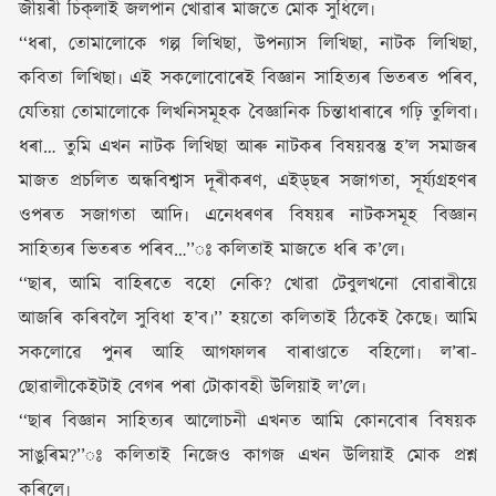
জীয়ৰী চিক্‌লাই জলপান খোৱাৰ মাজতে মোক সুধিলে৷
‘‘ধৰা, তোমালোকে গল্প লিখিছা, উপন্যাস লিখিছা, নাটক লিখিছা,
কবিতা লিখিছা৷ এই সকলোবোৰেই বিজ্ঞান সাহিত্যৰ ভিতৰত পৰিব,
যেতিয়া তোমালোকে লিখনিসমূহক বৈজ্ঞানিক চিন্তাধাৰাৰে গঢ়ি তুলিবা৷
ধৰা… তুমি এখন নাটক লিখিছা আৰু নাটকৰ বিষয়বস্তু হ’ল সমাজৰ
মাজত প্ৰচলিত অন্ধবিশ্বাস দূৰীকৰণ, এইড্‌ছৰ সজাগতা, সূৰ্য্যগ্ৰহণৰ
ওপৰত সজাগতা আদি৷ এনেধৰণৰ বিষয়ৰ নাটকসমূহ বিজ্ঞান
সাহিত্যৰ ভিতৰত পৰিব…’’ঃ কলিতাই মাজতে ধৰি ক’লে৷
‘‘ছাৰ, আমি বাহিৰতে বহো নেকি? খোৱা টেবুলখনো বোৱাৰীয়ে
আজৰি কৰিবলৈ সুবিধা হ’ব৷’’ হয়তো কলিতাই ঠিকেই কৈছে৷ আমি
সকলোৱে পুনৰ আহি আগফালৰ বাৰাণ্ডাতে বহিলো৷ ল’ৰা-
ছোৱালীকেইটাই বেগৰ পৰা টোকাবহী উলিয়াই ল’লে৷
‘‘ছাৰ বিজ্ঞান সাহিত্যৰ আলোচনী এখনত আমি কোনবোৰ বিষয়ক
সাঙুৰিম?’’ঃ কলিতাই নিজেও কাগজ এখন উলিয়াই মোক প্ৰশ্ন
কৰিলে৷