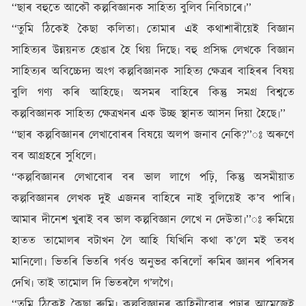
‘‘ছাৰ বহুতে আকৌ কল্পবিজ্ঞানক সাহিত্য বুলিব নিবিচাৰে৷’’
‘‘তুমি ঠিকেই কৈছা কলিতা৷ তোমাৰ এই কথাশাৰীয়েই বিজ্ঞান
সাহিত্যৰ উন্নয়নত হেঙাৰ হৈ থিয় দিছে৷ বহু প্ৰসিদ্ধ লেখকে বিজ্ঞান
সাহিত্যৰ অবিচ্চেদ্য অংগ কল্পবিজ্ঞানক সাহিত্য ক্ষেত্ৰৰ বাহিৰৰ বিষয়
বুলি গণ্য কৰি আহিছে৷ অসমৰ বাহিৰে কিন্তু সমগ্ৰ বিশ্বতে
কল্পবিজ্ঞানক সাহিত্য ক্ষেত্ৰখনৰ এক উচ্ছ স্থানত আসন দিয়া হৈছে৷’’
‘‘ছাৰ কল্পবিজ্ঞানৰ লেখাবোৰৰ বিষয়ে অলপ জনাব নেকি?’’ঃ অৰুণে
বৰ আগ্ৰহৰে সুধিলে৷
‘‘কল্পবিজ্ঞানৰ লেখাবোৰ বৰ ভাল লাগে পঢ়ি, কিন্তু অসমীয়াত
কল্পবিজ্ঞানৰ লেখক দুই এজনৰ বাহিৰে নাই বুলিয়েই ক’ব পাৰি৷
আমাৰ দীনেশ খুৰাই বৰ ভাল কল্পবিজ্ঞান লেখে ন দেউতা৷’’ঃ ৰুমিয়ে
হাতত তামোলৰ বটাখন লৈ আহি যিখিনি কথা ক’লে মই তবধ
মানিলো৷ ভিতৰি ভিতৰি গৰ্বও অনুভৱ কৰিলোঁ ৰুমিৰ জ্ঞানৰ পৰিসৰ
দেখি৷ তাই তামোল দি ভিতৰলৈ গ’লগৈ৷
‘‘তুমি ঠিকেই কৈছা ৰুমি৷ কল্পবিজ্ঞানৰ কাহিনীবোৰ পঢ়াৰ আমেজেই