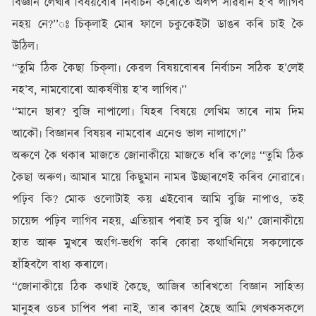
বিজ্ঞান লেখাৰ বিষয়বোৰ নিৰ্বাচন কৰোতে অলপ সাৱধান হ’ব লাগিব
নহয় নে?’’ঃ চিক্‌লাই মোৰ ফালে চকুকেইটা ডাঙৰ কৰি চাই কৈ
উঠিল৷
‘‘তুমি ঠিক কৈছা চিক্‌লা৷ কেৱল বিষয়বোৰৰ নিৰ্বাচন সঠিক হ’লেই
নহ’ব, নামবোৰো আকৰ্ষণীয় হ’ব লাগিব৷’’
‘‘মানে ছাৰ? বুজি নাপালো৷ যিহৰ বিষয়ে লেখিম তাৰে নাম দিম
আকৌ৷ বিজ্ঞানৰ বিষয়ৰ নামবোৰ এনেও ভাল নালাগে৷’’
অৰুণে কৈ থকাৰ মাজতে জোনাকীয়ে মাজতে ধৰি ক’লেঃ ‘‘তুমি ঠিক
কৈছা অৰুণ৷ আমাৰ মায়ে কিছুমান নামৰ উচ্ছাৰণেই কৰিব নোৱাৰে৷
পঢ়িব কি? মোক ওলোটাই কয় এইবোৰ আমি বুজি নাপাও, তই
চায়েন্স পঢ়িব লাগিব নহয়, এতিয়াৰ পৰাই চব বুজি থ৷’’ জোনাকীয়ে
হাত আৰু মুখৰে অংগি-ভংগি কৰি কোৱা কথাখিনিয়ে সকলোকে
হাঁহিবলৈ বাধ্য কৰালে৷
‘‘জোনাকীয়ে ঠিক কথাই কৈছে, আজিৰ তাৰিখতো বিজ্ঞান সাহিত্য
মানুহৰ ওচৰ চাপিব পৰা নাই, তাৰ কাৰণ হৈছে আমি লেখকসকলে