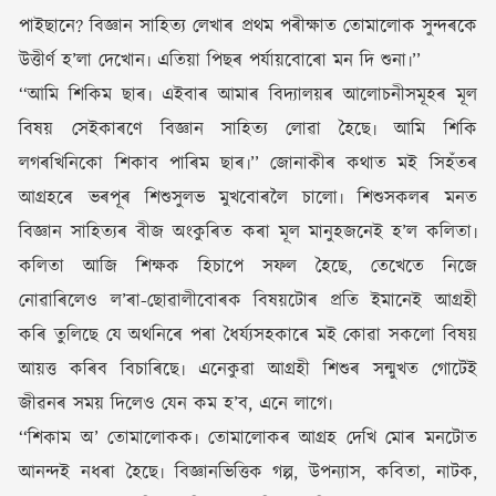
পাইছানে? বিজ্ঞান সাহিত্য লেখাৰ প্ৰথম পৰীক্ষাত তোমালোক সুন্দৰকে
উত্তীৰ্ণ হ’লা দেখোন৷ এতিয়া পিছৰ পৰ্যায়বোৰো মন দি শুনা৷’’
‘‘আমি শিকিম ছাৰ৷ এইবাৰ আমাৰ বিদ্যালয়ৰ আলোচনীসমূহৰ মূল
বিষয় সেইকাৰণে বিজ্ঞান সাহিত্য লোৱা হৈছে৷ আমি শিকি
লগৰখিনিকো শিকাব পাৰিম ছাৰ৷’’ জোনাকীৰ কথাত মই সিহঁতৰ
আগ্ৰহৰে ভৰপূৰ শিশুসুলভ মুখবোৰলৈ চালো৷ শিশুসকলৰ মনত
বিজ্ঞান সাহিত্যৰ বীজ অংকুৰিত কৰা মূল মানুহজনেই হ’ল কলিতা৷
কলিতা আজি শিক্ষক হিচাপে সফল হৈছে, তেখেতে নিজে
নোৱাৰিলেও ল’ৰা-ছোৱালীবোৰক বিষয়টোৰ প্ৰতি ইমানেই আগ্ৰহী
কৰি তুলিছে যে অথনিৰে পৰা ধৈৰ্য্যসহকাৰে মই কোৱা সকলো বিষয়
আয়ত্ত কৰিব বিচাৰিছে৷ এনেকুৱা আগ্ৰহী শিশুৰ সন্মুখত গোটেই
জীৱনৰ সময় দিলেও যেন কম হ’ব, এনে লাগে৷
‘‘শিকাম অ’ তোমালোকক৷ তোমালোকৰ আগ্ৰহ দেখি মোৰ মনটোত
আনন্দই নধৰা হৈছে৷ বিজ্ঞানভিত্তিক গল্প, উপন্যাস, কবিতা, নাটক,