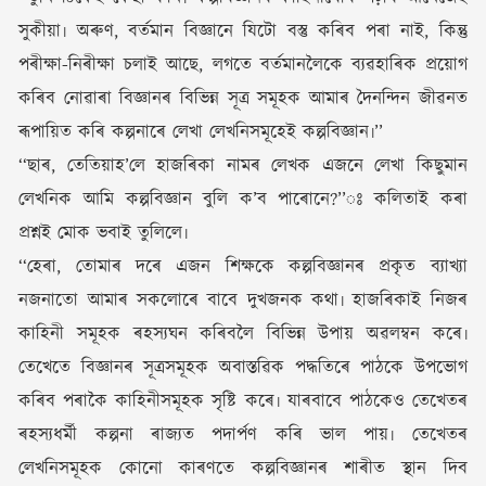
সুকীয়া৷ অৰুণ, বৰ্তমান বিজ্ঞানে যিটো বস্তু কৰিব পৰা নাই, কিন্তু
পৰীক্ষা-নিৰীক্ষা চলাই আছে, লগতে বৰ্তমানলৈকে ব্যৱহাৰিক প্ৰয়োগ
কৰিব নোৱাৰা বিজ্ঞানৰ বিভিন্ন সূত্ৰ সমূহক আমাৰ দৈনন্দিন জীৱনত
ৰূপায়িত কৰি কল্পনাৰে লেখা লেখনিসমূহেই কল্পবিজ্ঞান৷’’
‘‘ছাৰ, তেতিয়াহ’লে হাজৰিকা নামৰ লেখক এজনে লেখা কিছুমান
লেখনিক আমি কল্পবিজ্ঞান বুলি ক’ব পাৰোনে?’’ঃ কলিতাই কৰা
প্ৰশ্নই মোক ভবাই তুলিলে৷
‘‘হেৰা, তোমাৰ দৰে এজন শিক্ষকে কল্পবিজ্ঞানৰ প্ৰকৃত ব্যাখ্যা
নজনাতো আমাৰ সকলোৰে বাবে দুখজনক কথা৷ হাজৰিকাই নিজৰ
কাহিনী সমূহক ৰহস্যঘন কৰিবলৈ বিভিন্ন উপায় অৱলম্বন কৰে৷
তেখেতে বিজ্ঞানৰ সূত্ৰসমূহক অবাস্তৱিক পদ্ধতিৰে পাঠকে উপভোগ
কৰিব পৰাকৈ কাহিনীসমূহক সৃষ্টি কৰে৷ যাৰবাবে পাঠকেও তেখেতৰ
ৰহস্যধৰ্মী কল্পনা ৰাজ্যত পদাৰ্পণ কৰি ভাল পায়৷ তেখেতৰ
লেখনিসমূহক কোনো কাৰণতে কল্পবিজ্ঞানৰ শাৰীত স্থান দিব