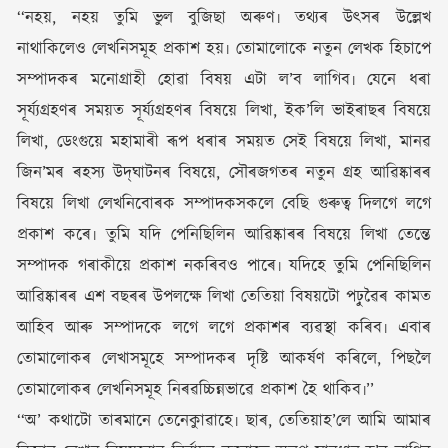
‘‘নহয়, নহয় তুমি ভুল বুজিছা অৰুণ৷ তথ্যৰ উৎসৰ উল্লেখ
নাথাকিলেও লেখনিসমূহ প্ৰকাশ হয়৷ তোমালোকে নতুন লেখক হিচাপে
সম্পাদকৰ মনোগ্ৰাহী হোৱা বিষয় এটা ল’ব লাগিব৷ যেনে ধৰা
সূৰ্য্যগ্ৰহণৰ সময়ত সূৰ্য্যগ্ৰহণৰ বিষয়ে লিখা, ইক’লি ভাইৰাছৰ বিষয়ে
লিখা, ডেংগুয়ে মহামাৰী ৰূপ ধৰাৰ সময়ত সেই বিষয়ে লিখা, মানৱ
জিন’মৰ ৰহস্য উদ্‌ঘাটনৰ বিষয়ে, সৌৰজগতৰ নতুন গ্ৰহ আৱিষ্কাৰৰ
বিষয়ে লিখা লেখনিবোৰক সম্পাদকসকলে বেছি গুৰুত্ব দিলগে লগে
প্ৰকাশ কৰে৷ তুমি যদি পেনিছিলিন আৱিষ্কাৰৰ বিষয়ে লিখা তেন্তে
সম্পাদক গৰাকীয়ে প্ৰকাশ নকৰিবও পাৰে৷ যদিহে তুমি পেনিছিলিন
আৱিষ্কাৰৰ এশ বছৰৰ উপলক্ষে লিখা তেতিয়া বিষয়টো পঢ়ুৱৈৰ কামত
আহিব আৰু সম্পাদকে লগে লগে প্ৰকাশৰ ব্যৱস্থা কৰিব৷ এবাৰ
তোমালোকৰ লেখাসমূহে সম্পাদকৰ দৃষ্টি আকৰ্ষণ কৰিলে, পিছলৈ
তোমালোকৰ লেখনিসমূহ নিৰৱচ্চিন্নভাৱে প্ৰকাশ হৈ থাকিব৷’’
‘‘অ’ কথাটো তাৰমানে তেনেকুাৱাহে৷ ছাৰ, তেতিয়াহ’লে আমি আমাৰ