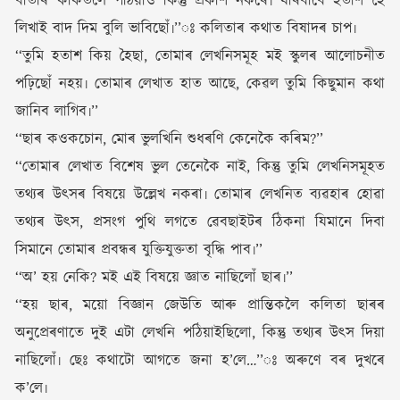
বাতৰি কাকতলৈ পঠিয়াও কিন্তু প্ৰকাশ নকৰে৷ যাৰবাবে হতাশ হৈ
লিখাই বাদ দিম বুলি ভাবিছোঁ৷’’ঃ কলিতাৰ কথাত বিষাদৰ চাপ৷
‘‘তুমি হতাশ কিয় হৈছা, তোমাৰ লেখনিসমূহ মই স্কুলৰ আলোচনীত
পঢ়িছোঁ নহয়৷ তোমাৰ লেখাত হাত আছে, কেৱল তুমি কিছুমান কথা
জানিব লাগিব৷’’
‘‘ছাৰ কওকচোন, মোৰ ভুলখিনি শুধৰণি কেনেকৈ কৰিম?’’
‘‘তোমাৰ লেখাত বিশেষ ভুল তেনেকৈ নাই, কিন্তু তুমি লেখনিসমূহত
তথ্যৰ উৎসৰ বিষয়ে উল্লেখ নকৰা৷ তোমাৰ লেখনিত ব্যৱহাৰ হোৱা
তথ্যৰ উৎস, প্ৰসংগ পুথি লগতে ৱেবছাইটৰ ঠিকনা যিমানে দিবা
সিমানে তোমাৰ প্ৰবন্ধৰ যুক্তিযুক্ততা বৃদ্ধি পাব৷’’
‘‘অ’ হয় নেকি? মই এই বিষয়ে জ্ঞাত নাছিলোঁ ছাৰ৷’’
‘‘হয় ছাৰ, ময়ো বিজ্ঞান জেউতি আৰু প্ৰান্তিকলৈ কলিতা ছাৰৰ
অনুপ্ৰেৰণাতে দুই এটা লেখনি পঠিয়াইছিলো, কিন্তু তথ্যৰ উৎস দিয়া
নাছিলোঁ৷ ছেঃ কথাটো আগতে জনা হ’লে…’’ঃ অৰুণে বৰ দুখৰে
ক’লে৷