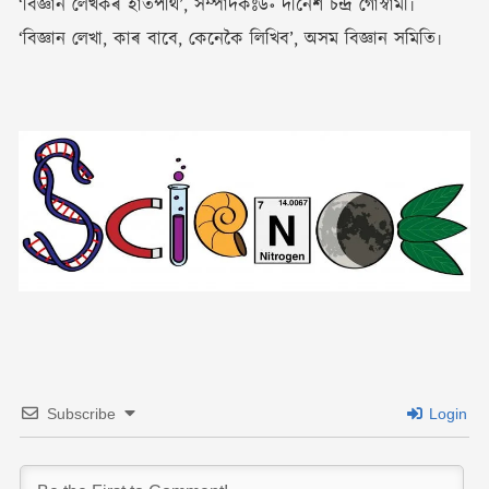
‘বিজ্ঞান লেখকৰ হাতপথি’, সম্পাদকঃড॰ দীনেশ চন্দ্ৰ গোস্বামী৷
‘বিজ্ঞান লেখা, কাৰ বাবে, কেনেকৈ লিখিব’, অসম বিজ্ঞান সমিতি৷
Subscribe
Login