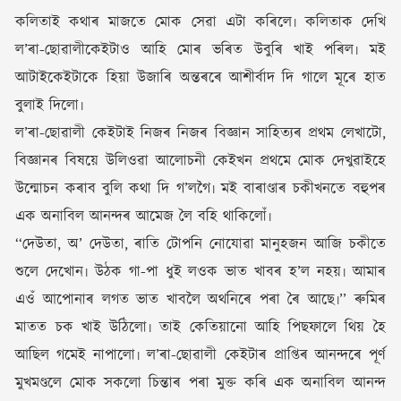
কলিতাই কথাৰ মাজতে মোক সেৱা এটা কৰিলে৷ কলিতাক দেখি
ল’ৰা-ছোৱালীকেইটাও আহি মোৰ ভৰিত উবুৰি খাই পৰিল৷ মই
আটাইকেইটাকে হিয়া উজাৰি অন্তৰৰে আশীৰ্বাদ দি গালে মূৰে হাত
বুলাই দিলো৷
ল’ৰা-ছোৱালী কেইটাই নিজৰ নিজৰ বিজ্ঞান সাহিত্যৰ প্ৰথম লেখাটো,
বিজ্ঞানৰ বিষয়ে উলিওৱা আলোচনী কেইখন প্ৰথমে মোক দেখুৱাইহে
উন্মোচন কৰাব বুলি কথা দি গ’লগৈ৷ মই বাৰাণ্ডাৰ চকীখনতে বহুপৰ
এক অনাবিল আনন্দৰ আমেজ লৈ বহি থাকিলোঁ৷
‘‘দেউতা, অ’ দেউতা, ৰাতি টোপনি নোযোৱা মানুহজন আজি চকীতে
শুলে দেখোন৷ উঠক গা-পা ধুই লওক ভাত খাবৰ হ’ল নহয়৷ আমাৰ
এওঁ আপোনাৰ লগত ভাত খাবলৈ অথনিৰে পৰা ৰৈ আছে৷’’ ৰুমিৰ
মাতত চক খাই উঠিলো৷ তাই কেতিয়ানো আহি পিছফালে থিয় হৈ
আছিল গমেই নাপালো৷ ল’ৰা-ছোৱালী কেইটাৰ প্ৰাপ্তিৰ আনন্দৰে পূৰ্ণ
মুখমণ্ডলে মোক সকলো চিন্তাৰ পৰা মুক্ত কৰি এক অনাবিল আনন্দ