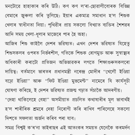
মনটোৱে হাহাকাৰ কৰি উঠি৷ কণ কণ ল’ৰা-ছোৱালীবোৰক বিভিন্ন
বেমাৰে জুৰুলা কৰি তুলিছে৷ ইয়াৰ একমাত্ৰ সমাধান হ’ল শিশুক
খেলাৰ স্বাধীনতা দিয়া৷ পৃথিৱীৰ প্ৰায় সকলো বিখ্যাত ব্যক্তিৰ শৈশৱৰ
আদি সময় খেলা-ধূলাৰ মাজেৰে পাৰ হৈ অহা৷
আজিৰ শিশু কাইলৈ দেশৰ ভৱিষ্যত৷ এখন দেশৰ ভৱিষ্যত যিহেতু
শিশুসকলৰ ওপৰত নিৰ্ভৰশীল, গতিকে শিশুক ৰোগমুক্ত আৰু সুস্বাস্থ্যৰ
অধিকাৰী কৰাটো প্ৰতিজন অভিভাৱকৰ লগতে শিক্ষাগুৰুসকলৰো
দায়িত্ব৷ বৰ্তমানে ভাৰতৰ প্ৰধানমন্ত্ৰী নৰেন্দ্ৰ মোদীৰ ‘‘খেলৌ ইণ্ডিয়া
বঢ়ো ইণ্ডিয়া’’ আৰু ‘‘ফিট ইণ্ডিয়া মুভমেণ্ট’’ নামেৰে যি কাৰ্যসূচী
ঘোষণা কৰিছে, ই দেশৰ ভৱিষ্যত প্ৰজন্ম গঢ়াত সঁচাকৈ আদৰণীয়৷
‘‘দেহা থাকিলেহে বেহা’’ অসমীয়াত প্ৰচলিত কথাষাৰীৰ মূল ভাবাৰ্থই
হ’ল শাৰীৰিক শ্ৰমৰে দেহা নিৰোগী কৰি ৰাখিব পাৰিলেহে সকলো
দিশতে সফলতা অৰ্জন কৰিব পৰা যাব৷
সমগ্ৰ বিশ্বই ক’ৰ’না ভাইৰাছৰ এই আতংকৰ সময়ত যেনেকৈ কৰমৰ্দন