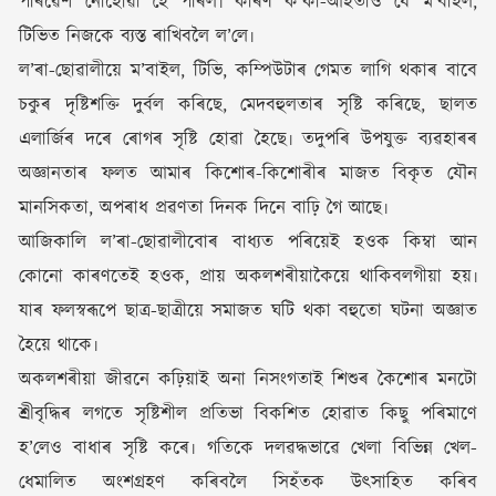
পৰিৱেশ নোহোৱা হৈ পৰিল৷ কাৰণ ক’কা-আইতাও যে ম’বাইল,
টিভিত নিজকে ব্যস্ত ৰাখিবলৈ ল’লে৷
ল’ৰা-ছোৱালীয়ে ম’বাইল, টিভি, কম্পিউটাৰ গেমত লাগি থকাৰ বাবে
চকুৰ দৃষ্টিশক্তি দুৰ্বল কৰিছে, মেদবহুলতাৰ সৃষ্টি কৰিছে, ছালত
এলাৰ্জিৰ দৰে ৰোগৰ সৃষ্টি হোৱা হৈছে৷ তদুপৰি উপযুক্ত ব্যৱহাৰৰ
অজ্ঞানতাৰ ফলত আমাৰ কিশোৰ-কিশোৰীৰ মাজত বিকৃত যৌন
মানসিকতা, অপৰাধ প্ৰৱণতা দিনক দিনে বাঢ়ি গৈ আছে৷
আজিকালি ল’ৰা-ছোৱালীবোৰ বাধ্যত পৰিয়েই হওক কিম্বা আন
কোনো কাৰণতেই হওক, প্ৰায় অকলশৰীয়াকৈয়ে থাকিবলগীয়া হয়৷
যাৰ ফলস্বৰূপে ছাত্ৰ-ছাত্ৰীয়ে সমাজত ঘটি থকা বহুতো ঘটনা অজ্ঞাত
হৈয়ে থাকে৷
অকলশৰীয়া জীৱনে কঢ়িয়াই অনা নিসংগতাই শিশুৰ কৈশোৰ মনটো
শ্ৰীবৃদ্ধিৰ লগতে সৃষ্টিশীল প্ৰতিভা বিকশিত হোৱাত কিছু পৰিমাণে
হ’লেও বাধাৰ সৃষ্টি কৰে৷ গতিকে দলৱদ্ধভাৱে খেলা বিভিন্ন খেল-
ধেমালিত অংশগ্ৰহণ কৰিবলৈ সিহঁতক উৎসাহিত কৰিব