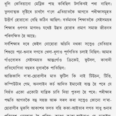
ধূলি কেতিয়ানো মেট্ৰিক পাছ কৰিছিল টলকিবই পৰা নাছিল৷
তুলনাত্মক দৃষ্টিৰে চাবলৈ গ’লে এতিয়াতকৈ আগতে পৰীক্ষাসমূহত
উত্তীৰ্ণ হোৱাতো বেছি কঠিন আছিল৷ বৰ্তমানৰ শিক্ষাতকৈ সেইসময়ৰ
শিক্ষাৰ গুণগত মাণদণ্ড যথেষ্ট উন্নত হোৱাৰ প্ৰমাণ সমাজ জীৱনত
পৰিলক্ষিত হৈ আছে৷
সৰ্বশিক্ষাৰ দৰে ফেইল নোহোৱা আঁচনি নথকা সত্ত্বেও তেতিয়াৰ
শিশুয়ে পঢ়া-শুনাৰ লগতে খেলা-ধূলাও পূৰ্ণগতিত চলাই নিছিল৷ আমাৰ
গাঁওবোৰত সেইসময়ত আন্তঃগাঁও ক্ৰিকেট, ফুটবল, কাবাদী
প্ৰতিযোগিতা বছৰত দুবাৰকৈ পাতিছিল৷
আজিকালি ল’ৰা-ছোৱালীৰ মাত ফুটিল কি নাই টিউচন, টিভি,
কম্পিউটাৰ গেম, অনলাইন কৰ্চ আদিত ইমানেই ব্যস্ত হৈ পৰে যে
সিহঁত একো একোটা যান্ত্ৰিক চাবি দিয়া পুতলা হৈ পৰে৷ পৰীক্ষাৰ
পদ্ধতি আগতকৈ বহু সহজ আৰু সৰল কৰা সত্ত্বেও কোনো ল’ৰা-
ছোৱালীৰ মুকলি আকাশৰ তলত বহি ককা-আইতাৰ লগত সাধু শুনাৰ