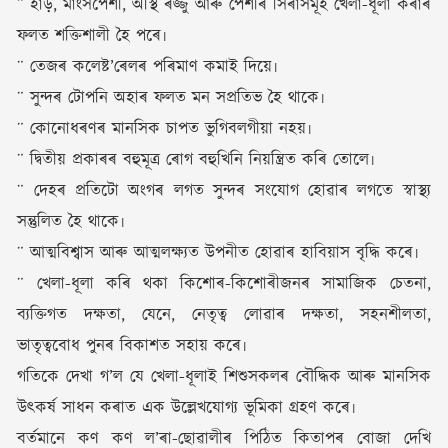
¨ হাড়, মাংসপেশী, অস্থি ৰজ্জু আৰু পেশীৰ সিৰাসমূহ খেলা-ধূলা কৰাৰ
ফলত শক্তিশালী হৈ পৰে৷
¨ তেজৰ কলেষ্ট’ৰেলৰ পৰিমাণ কমাই দিয়ে৷
¨ সুন্দৰ টোপনি অহাৰ ফলত মন সপ্ৰতিভ হৈ থাকে৷
¨ কোনোধৰণৰ মানসিক চাপত ভুগিবলগীয়া নহয়৷
¨ দ্বিতীয় প্ৰকাৰৰ বহুমূত্ৰ ৰোগ বহুখিনি নিয়ন্ত্ৰিত কৰি তোলে৷
¨ দেহৰ প্ৰতিটো অংগৰ লগত সুন্দৰ সংযোগ হোৱাৰ লগতে স্বাস্থ্য
সন্তুলিত হৈ থাকে৷
¨ আত্মবিশ্বাস আৰু আত্মলক্ষ্যত উপনীত হোৱাৰ হাবিয়াস বৃদ্ধি কৰে৷
¨ খেলা-ধূলা কৰি থকা কিশোৰ-কিশোৰীজনৰ সামাজিক চেতনা,
ব্যক্তিগত দক্ষতা, যেনে, নেতৃত্ব লোৱাৰ দক্ষতা, সহনশীলতা,
ভাতৃত্ববোধ পুনৰ বিকাশত সহায় কৰে৷
গতিকে দেখা গ’ল যে খেলা-ধূলাই শিশুসকলৰ বৌদ্ধিক আৰু মানসিক
উৎকৰ্ষ সাধন কৰাত এক উল্লেখযোগ্য ভূমিকা গ্ৰহণ কৰে৷
বৰ্তমানে কণ কণ ল’ৰা-ছোৱালীৰ পিঠিত কিতাপৰ বোজা দেখি