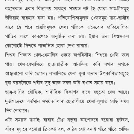
বছৰেকত এবাৰ বিদ্যালয় সপ্তাহৰ সময়ত নষ্ট হৈ যোৱা সামগ্ৰীসমূহ
উলিয়াই ব্যৱহাৰ কৰা হয়৷ প্ৰতিযোগিতামূলক খেলসমূহ ছাত্ৰ-ছাত্ৰীৰ
বাবে হৈ পৰে প্ৰস্তুতিমূলক খেল৷ গতিকে এনেবোৰ প্ৰতিযোগিতা
পাতিব লাগে কাৰণেহে অনুষ্ঠিত কৰা হয়৷ ইয়াৰ দ্বাৰা শিশুসকল
কোনোটো দিশতে লাভান্বিত হোৱা দেখা নাযায়৷
শিশুৰ শিক্ষাত খেল-ধেমালিৰ গুৰুত্ব অপৰিসীম৷ শিশুৱে খেলি ভাল
পায়৷ খেল-ধেমালিয়ে ছাত্ৰ-ছাত্ৰীক আনন্দিত কৰি ৰখাৰ লগতে
স্বাস্থ্যৱানো কৰি তোলে৷ ল’ৰালিতে খেলা-ধূলা কৰাৰ উপকাৰিতাসমূহে
বৃদ্ধ বয়সলৈকে শৰীৰ সুস্থ আৰু সবল কৰি ৰখাত সহায় কৰে৷
ছাত্ৰ-ছাত্ৰীৰ বৌদ্ধিক, শাৰীৰিক বিকাশৰ বাবে বহুতো খেল আছে৷
দুৰ্ভাগ্যক্ৰমে বৰ্তমান সময়ত ল’ৰা-ছোৱালীয়ে খেলা-ধূলাত বেছি সময়
দিব নোৱাৰে৷
এটা সময়ত ছাত্ৰই; ৰাবাব টেঙা নতুবা কাপোৰৰে বনোৱা ফুটবল,
বাঁহৰ মূঢ়াৰে বনোৱা ক্ৰিকেট বল, কাঠৰ বেট বনাই গাঁৱে গাঁৱে খেলি-