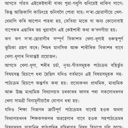
আগতে গাঁৱত এইকেইষাৰী বাক্য পুৱা-গধূলি শুনিয়েই থাকিব লাগে৷
কিন্তু আজিকালি কাচিৎহে শুনিবলৈ পোৱা যায়৷ ল’ৰা-ছোৱালীয়ে খেল-
ধেমালি কৰি আপোন পাহৰা হয়, তেতিয়া মাকে বা অন্য কোনোবাই
বাপেকৰ এছাৰিৰ ভয় খুৱাবলৈ এই কেইশাৰী কথা ক’বলগীয়া হয়৷
কণ কণ ল’ৰা-ছোৱালীৰ সম্পূৰ্ণ বিকাশত খেলা-ধূলাই গুৰুত্বপূৰ্ণ
ভূমিকা গ্ৰহণ কৰে৷ শিশুৰ মানসিক আৰু শাৰীৰিক বিকাশৰ বাবে
খেলা-ধূলাৰ নিতান্তই প্ৰয়োজন৷
আগতে খেলা-ধূলা, শৰীৰ চৰ্চা, নৃত্য-গীতসমূহক পাঠ্যক্ৰম বহিৰ্ভুত
বিষয়বস্তু হিচাপে ধৰা হৈছিল যদিও বৰ্তমানে এই বিষয়সমূহক সহ-
পাঠ্যক্ৰম হিচাপে অন্তৰ্গত কৰা হয়৷ প্ৰত্যেকখন প্ৰাথমিক, মাধ্যমিক
আৰু উচ্ছ মাধ্যমিক বিদ্যালয়ত চৰকাৰৰ ফালৰ পৰা সকলোধৰণৰ
খেলা সামগ্ৰী বিনামূলীয়াকৈ যোগান ধৰা হয়৷
যদিও শিক্ষা বিভাগৰ ত্ৰুটিপূৰ্ণ পাঠ্যক্ৰমৰ বাবেই হওক অথবা
বিদ্যালয়খনৰ শিক্ষকসকলৰ অৱহেলাৰ বাবে হওক সহপাঠ্যক্ৰমৰ
বিষয়সমূহ তাহানিৰ পাঠ্যপুথিৰ বহিৰাগত বিষয় হিচাপে চলি আছে৷