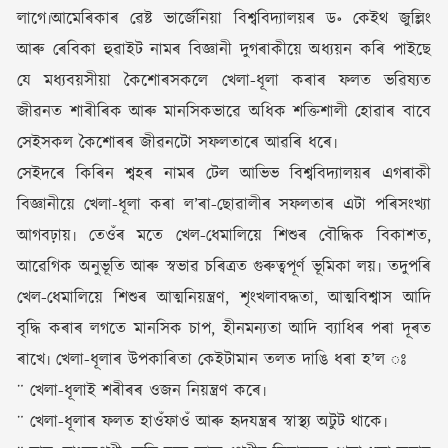
লাগে৷আমেৰিকাৰ ৱেষ্ট ভাৰ্জেনিয়া বিশ্ববিদ্যালয়ৰ ড॰ কেইথ জুল্লিং
আৰু ৰেবিকা হুৱাইট নামৰ বিজ্ঞানী দুগৰাকীয়ে অধ্যয়ন কৰি পাইছে
যে মধ্যবয়সীয়া কৈশোৰসকলে খেলা-ধূলা কৰাৰ ফলত ভৱিষ্যত
জীৱনত শাৰীৰিক আৰু মানসিকভাৱে অধিক শক্তিশালী হোৱাৰ বাবে
সেইসকল কৈশোৰৰ জীৱনটো সফলতাৰে আৱৰি ধৰে৷
সেইদৰে কিৰিন শ্বহৰ নামৰ টেল আভিভ বিশ্ববিদ্যালয়ৰ এগৰাকী
বিজ্ঞানীয়ে খেলা-ধূলা কৰা ল’ৰা-ছোৱালীৰ সফলতাৰ এটা পৰিসংখ্যা
আগবঢ়ায়৷ তেওঁৰ মতে খেল-ধেমালিয়ে শিশুৰ বৌদ্ধিক বিকাশত,
আৱেগিক অনুভূতি আৰু স্বভাৱ চৰিত্ৰত গুৰুত্বপূৰ্ণ ভূমিকা লয়৷ তদুপৰি
খেল-ধেমালিয়ে শিশুৰ আত্মনিয়ন্ত্ৰণ, শৃংখলাবদ্ধতা, আত্মবিশ্বাস আদি
বৃদ্ধি কৰাৰ লগতে মানসিক চাপ, হীনমন্যতা আদি ব্যাধিৰ পৰা দূৰত
ৰাখে৷ খেলা-ধূলাৰ উপকাৰিতা কেইটামান তলত দাঙি ধৰা হ’ল ঃ
¨ খেলা-ধূলাই শৰীৰৰ ওজন নিয়ন্ত্ৰণ কৰে৷
¨ খেলা-ধূলাৰ ফলত হাওঁফাওঁ আৰু হৃদযন্ত্ৰৰ স্বাস্থ্য অটুট থাকে৷