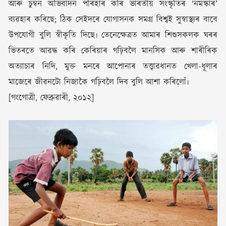
আৰু চুম্বন অভিবাদন পৰিহাৰ কৰি ভাৰতীয় সংস্কৃতিৰ ‘নমস্কাৰ’
ব্যৱহাৰ কৰিছে; ঠিক সেইদৰে যোগাসনক সমগ্ৰ বিশ্বই সুস্বাস্থ্যৰ বাবে
উপযোগী বুলি স্বীকৃতি দিছে৷ তেনেক্ষেত্ৰত আমাৰ শিশুসকলক ঘৰৰ
ভিতৰতে আৱদ্ধ কৰি কেৰিয়াৰ গঢ়িবলৈ মানসিক আৰু শাৰীৰিক
অত্যাচাৰ নিদি, মুক্ত মনৰে আপোনাৰ তত্ত্বাৱধানত খেলা-ধূলাৰ
মাজেৰে জীৱনটো নিজাকৈ গঢ়িবলৈ দিব বুলি আশা কৰিলোঁ৷
[গংগোত্ৰী, ফেব্ৰুৱাৰী, ২০১২]