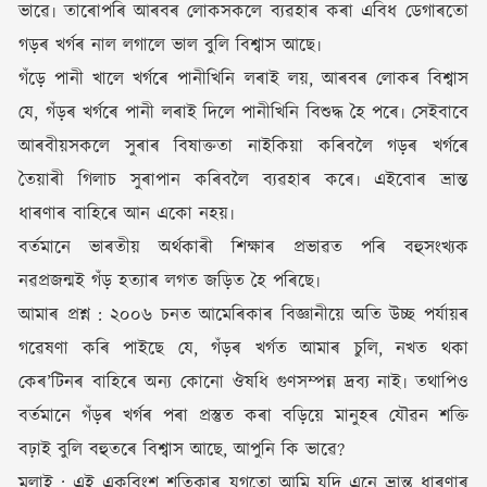
ভাৱে৷ তাৰোপৰি আৰবৰ লোকসকলে ব্যৱহাৰ কৰা এবিধ ডেগাৰতো
গড়ৰ খৰ্গৰ নাল লগালে ভাল বুলি বিশ্বাস আছে৷
গঁড়ে পানী খালে খৰ্গৰে পানীখিনি লৰাই লয়, আৰবৰ লোকৰ বিশ্বাস
যে, গঁড়ৰ খৰ্গৰে পানী লৰাই দিলে পানীখিনি বিশুদ্ধ হৈ পৰে৷ সেইবাবে
আৰবীয়সকলে সুৰাৰ বিষাক্ততা নাইকিয়া কৰিবলৈ গড়ৰ খৰ্গৰে
তৈয়াৰী গিলাচ সুৰাপান কৰিবলৈ ব্যৱহাৰ কৰে৷ এইবোৰ ভ্ৰান্ত
ধাৰণাৰ বাহিৰে আন একো নহয়৷
বৰ্তমানে ভাৰতীয় অৰ্থকাৰী শিক্ষাৰ প্ৰভাৱত পৰি বহুসংখ্যক
নৱপ্ৰজন্মই গঁড় হত্যাৰ লগত জড়িত হৈ পৰিছে৷
আমাৰ প্ৰশ্ন : ২০০৬ চনত আমেৰিকাৰ বিজ্ঞানীয়ে অতি উচ্ছ পৰ্যায়ৰ
গৱেষণা কৰি পাইছে যে, গঁড়ৰ খৰ্গত আমাৰ চুলি, নখত থকা
কেৰ’টিনৰ বাহিৰে অন্য কোনো ঔষধি গুণসম্পন্ন দ্ৰব্য নাই৷ তথাপিও
বৰ্তমানে গঁড়ৰ খৰ্গৰ পৰা প্ৰস্তুত কৰা বড়িয়ে মানুহৰ যৌৱন শক্তি
বঢ়াই বুলি বহুতৰে বিশ্বাস আছে, আপুনি কি ভাৱে?
মুলাই : এই একবিংশ শতিকাৰ যুগতো আমি যদি এনে ভ্ৰান্ত ধাৰণাৰ