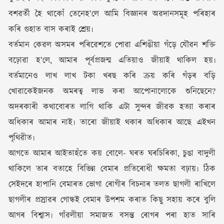
বশৱৰ্তী হৈ থাকোঁ তেনেহ’লে আমি বিজ্ঞানৰ অৱদানসমূহ পৰিহাৰ
কৰি গুহাত বাস কৰাই শ্ৰেয়৷
বৰ্তমান কেৱল অসমৰ পৰিৱেশতে পোৱা এশিঙীয়া গঁড়ে যৌৱন শক্তি
বঢ়োৱা হ’লে, আমাৰ পূৰ্বপ্ৰজন্ম এতিয়াও জীয়াই থাকিল হয়৷
বৰ্তমানেও লাখ লাখ টকা খৰছ কৰি ক্ৰয় কৰি গঁড়ৰ বড়ি
খোৱাকেইজনক অমৰত্ব লাভ কৰা আপোনালোকে শুনিছেনে?
অদৰকাৰী কথাবোৰত লাগি থাকি এটা সুন্দৰ জীৱক হত্যা কৰাৰ
অধিকাৰ আমাৰ নাই৷ তাৰো জীয়াই থকাৰ অধিকাৰ আছে এইখন
পৃথিৱীত৷
আগতে আমাৰ আইতাহঁতে কয় বোলে- ঘৰত ঘৰচিৰিকা, চুঙা বাদুলী
থাকিলে তাৰ বতাহে বিভিন্ন বেমাৰ প্ৰতিৰোধী ক্ষমতা বঢ়ায়৷ ঠিক
সেইদৰে হাপানি বেমাৰত ভোগা ৰোগীৰ বিচনাৰ তলত ছাগলী ৰাখিলে
ছাগলীৰ প্ৰস্ৰাৱৰ গোন্ধই বেমাৰ উপশম কৰাত কিছু সহায় কৰে বুলি
আগৰ বিশ্বাস৷ গাঁৱলীয়া সমাজত বসন্ত ৰোগৰ পৰা হাত সাৰি