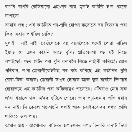
বাগৰি বাগৰি কেতিয়ানো এইখনৰ নাম ‘মুলাই কাঠনি’ হ’ল গমকে
নাপালো৷
আমাৰ প্ৰশ্ন : এই কাঠনিত গছ-পুলি ৰোপন কৰোতে বন বিভাগৰ পৰা
কিবা সহায় পাইছিল নেকি?
মুলাই : নাই নাই৷ তেওঁলোকে বহু বছৰলৈকে গমেই পোৱা নাছিল
ইয়াত যে এখন কাঠনি আছে বুলি৷ প্ৰতিজোপা গছ মই নিজে
লগাইছোঁ৷ গছৰ গুটিৰ পৰা পুলি বনাবলৈ নিজে নাৰ্ছাৰী কৰিছোঁ৷ মোৰ
পৰিবাৰ, ল’ৰা-ছোৱালীকেইটাই বৰ কষ্ট কৰিছে এই কাঠনিৰ পুলি
চোৱা-চিতা কৰাত৷ ছোৱালী ডাঙৰ হোৱাত আৰু স্কুল যাবলৈ দিগদাৰ
হোৱাতহে এই কাঠনিৰ পৰা ককিলামুখ পালোগৈ৷ এতিয়াও মোৰ সৰু
ল’ৰা ইয়াতে থকা ম’হৰ খুটিতে শোৱে৷ তাৰ পঢ়া-শুনাৰ প্ৰতি ইমান
মন নাই৷ সি কেৱল গছ-গছনি লগাই আৰু চৰাইৰবোৰৰ লগত খেলি
থাকিহে ভাল পায়৷
আমাৰ প্ৰশ্ন : আপোনাক বাহিৰৰ জগতখনৰ লগত চিনাকি কৰাই দিয়া