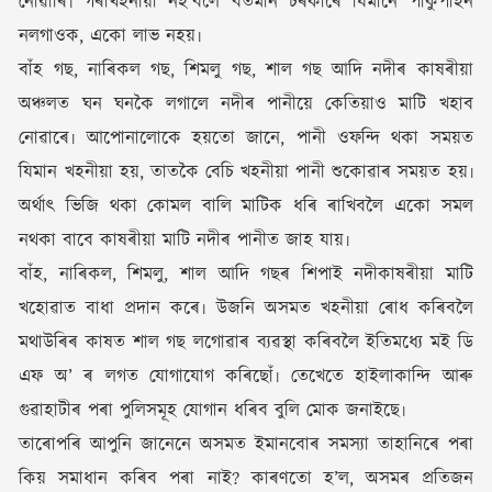
নোৱাৰি৷ গৰাখহনীয়া নহ’বলৈ বৰ্তমান চৰকাৰে যিমানে পাৰ্কুপাইন
নলগাওক, একো লাভ নহয়৷
বাঁহ গছ, নাৰিকল গছ, শিমলু গছ, শাল গছ আদি নদীৰ কাষৰীয়া
অঞ্চলত ঘন ঘনকৈ লগালে নদীৰ পানীয়ে কেতিয়াও মাটি খহাব
নোৱাৰে৷ আপোনালোকে হয়তো জানে, পানী ওফন্দি থকা সময়ত
যিমান খহনীয়া হয়, তাতকৈ বেচি খহনীয়া পানী শুকোৱাৰ সময়ত হয়৷
অৰ্থাৎ ভিজি থকা কোমল বালি মাটিক ধৰি ৰাখিবলৈ একো সমল
নথকা বাবে কাষৰীয়া মাটি নদীৰ পানীত জাহ যায়৷
বাঁহ, নাৰিকল, শিমলু, শাল আদি গছৰ শিপাই নদীকাষৰীয়া মাটি
খহোৱাত বাধা প্ৰদান কৰে৷ উজনি অসমত খহনীয়া ৰোধ কৰিবলৈ
মথাউৰিৰ কাষত শাল গছ লগোৱাৰ ব্যৱস্থা কৰিবলৈ ইতিমধ্যে মই ডি
এফ অ’ ৰ লগত যোগাযোগ কৰিছোঁ৷ তেখেতে হাইলাকান্দি আৰু
গুৱাহাটীৰ পৰা পুলিসমূহ যোগান ধৰিব বুলি মোক জনাইছে৷
তাৰোপৰি আপুনি জানেনে অসমত ইমানবোৰ সমস্যা তাহানিৰে পৰা
কিয় সমাধান কৰিব পৰা নাই? কাৰণতো হ’ল, অসমৰ প্ৰতিজন