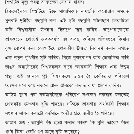
শিশুটিক মৃত্যু পৰ্যন্ত অক্সিজেন যোগান ধৰিব৷
ঠিকসেইদৰে শিশুটিয়ে উচ্ছ মাধ্যমিকত নামভৰ্তি কৰোৱাৰ সময়ত
পুনৰাই দুটাকৈ গছপুলি ৰুব৷ এই দুটা গছপুলি পাঁচবছৰে চোৱাচিতা
কৰি বিশ্ববাসীক উপহাৰ হিচাপে দান কৰিব৷ আপোনালোকে
ভাবকচোন গোটেই ভাৰতবৰ্ষত এই ব্যৱস্থা কৰিলে প্ৰতিবছৰে কিমান
বৃক্ষ ৰোপণ কৰা হ’ব? ইয়ে গোলকীয় উষ্ণতা নিবাৰণ কৰাৰ লগতে
এক নতুন পৃথিৱীৰ সৃষ্টি কৰিব৷ নিজে বৃক্ষৰোপণ কৰি চোৱাচিতা কৰি
ডাঙৰ কৰাটোৱেই শিশুসকলৰ বাবে জ্ঞানকাৰী শিক্ষাৰ এক উত্তম
পন্থা৷ এই জ্ঞানৰে পুষ্ট শিশুসকলে ডাঙৰ হৈ কেতিয়াও পৰিৱেশ
ধ্বংসৰ দৰে কাম নকৰে আৰু আনকো কৰাত বাধা প্ৰদান কৰিব৷
আদিম যুগৰ পৰা বৰ্তমানলৈকে পৰিৱেশ সংৰক্ষণ নকৰাৰ ফলতেই
গোলকীয় উষ্ণতাৰ বৃদ্ধি পাইছে৷ গতিকে ভাৰতীয় অৰ্থকাৰী শিক্ষাৰ
সংস্কাৰ সাধন কৰাটো বৰ্তমানে অতীৱ প্ৰয়োজনীয় হৈ পৰিছে৷
আমাৰ প্ৰশ্ন : আপুনি গঁড় হত্যা কৰাৰ কাৰণ কি বুলি ভাৱে? গঁড়ৰ
খৰ্গৰ কিবা ঔষধি গুণ আছে বুলি ভাৱেনে?