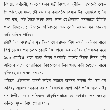
বিষয়া, কৰ্মচাৰী, সকলো দলৰ মন্ত্ৰী-বিধায়ক দুৰ্নীতিত ইমানেই পোত
গৈ আছে যে সমস্যাটো সমাধান কৰাতকৈ কিমান টকা বেছিকৈ লুটিব
পৰা যায়, সেই লৈহে অংক চলে৷ আৰু তেওঁলোকে সমস্যাটো জীয়াই
থকা বিচাৰে, তেতিয়াহে প্ৰতিবছৰে এক মোটা অংকৰ ধন আহৰণ
কৰি থাকিব পাৰিব৷
সৌসিদিনা মুখ্যমন্ত্ৰীৰ গৃহ জিলা যোৰহাটক ‘নিম নগৰী’ কৰিবৰ বাবে
বিশ্ব বেংকৰ পৰা ১০০ কোটি টকা পালে৷ মহম্মদ বিন টোগলকৰ দৰে
১০০ কোটিও খালে আৰু নিমৰ নগৰীটো বাদেই দিয়ক নিমৰ পুলি
এটাকো বচাব নোৱাৰিলে৷ বিশ্ববেংকৰ টকা খৰছ কৰি দেখুৱাব লাগে
বুলিয়েই ইমান অনাদৰ নে?
গতিকে এইসকল অসমী আইৰ সন্তানে অসমৰ সমস্যা কি সমাধান
কৰিব? আমিও চৰকাৰ অথবা বিভাগলৈ আশা কৰি থাকি লাভ নাই৷
গৰাখহনীয়া ৰোধ কৰিবলৈ প্ৰাকৃতিকভাৱে মই কোৱাৰ দৰে ব্যৱস্থা
কৰিলে সুফল নি(য় পোৱা যাব৷