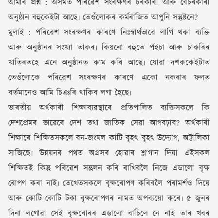
আমাৰ প্ৰশ্ন : অসমত পৰিৱেশ সংৰক্ষণৰ চৰকাৰী আৰু বেচৰকাৰী
অনুষ্ঠান বহুকেইটা আছে৷ তেওঁলোকৰ কৰ্মৰাজিত আপুনি সন্তুষ্টনে?
মুলাই : পৰিৱেশ সংৰক্ষণৰ কাৰণে নিঃস্বাৰ্থভাৱে লাগি থকা ব্যক্তি
আৰু অনুষ্ঠানৰ সংখ্যা তাকৰ৷ কিয়নো বহুতে পইচা আৰু চাকৰিৰ
খাতিৰতহে এনে অনুষ্ঠানত কাম কৰি আছে৷ যোৱা দশককেইটাত
তেওঁলোকে পৰিৱেশ সংৰক্ষণৰ কাৰণে একো নকৰাৰ ফলত
বৰ্তমানেও আমি চিঞৰি থাকিব লগা হৈছে৷
ভাৰতীয় অৰ্থকাৰী শিক্ষাব্যৱস্থাৰে প্ৰতিপালিত ব্যক্তিসকলে কি
দেশপ্ৰেমৰ ভাৱেৰে দেশ তথা জাতিক সেৱা আগবঢ়াব? অৰ্থকাৰী
শিক্ষাৰে শিক্ষিতসকলে বন-জংঘল কাটি বৃহৎ বৃহৎ উদ্যোগ, অট্টালিকা
সাজিছে৷ উন্নয়নৰ পথত অগ্ৰসৰ হোৱাৰ শ্ল’গান দিয়া এইসকল
শিক্ষিতই কিন্তু পৰিৱেশ সন্তুলন কৰি ৰাখিবলৈ নিজে এডালো বৃক্ষ
ৰোপণ কৰা নাই৷ তেখেতসকলে বৃক্ষৰোপণ কৰিবলৈ পৰামৰ্শও দিয়ে
আৰু কোটি কোটি টকা বৃক্ষৰোপণৰ নামত অপব্যয়ো কৰে৷ ৫ জুনৰ
দিনা লগোৱা সেই বৃক্ষবোৰৰ এডালো বাচিলে নে নাই তাৰ খবৰ