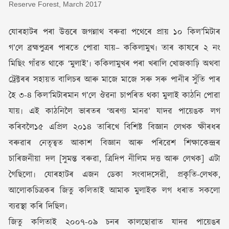
Reserve Forest, March 2017
যোৰহাটৰ পৰা উত্তৰে জগন্নাথ বৰুৱা পথেৰে প্ৰায় ১০ কিল’মিটাৰ
গ’লে ব্ৰহ্মপুত্ৰৰ পাৰতে পোৱা যায়– ককিলামুখ৷ তাৰ কাষৰে ২ নং
মিছিং গাঁৱত থাকে ‘মুলাই’৷ ককিলামুখৰ পৰা খৰালি খোজকাঢ়ি অথবা
ট্ৰেক্টৰৰ সহায়ত বালিচৰ আৰু মাজে মাজে সৰু সৰু পানীৰ সুঁতি পাৰ
হৈ ৩-৪ কিল’মিটাৰমান গ’লে ঔৱনা চাপৰিত থকা মুলাই কাঠনি পোৱা
যায়৷ এই কাঠনিলৈ ভাৰতৰ ‘অৰণ্য মানৱ’ যাদৱ পায়েঙক লগ
কৰিবলৈ১৫ এপ্ৰিল ২০১৪ তাৰিখে বিশিষ্ট বিজ্ঞান লেখক ক্ষীৰধৰ
বৰুৱাৰ নেতৃত্বত আকাশ বিজ্ঞান আৰু পৰিৱেশ শিক্ষাকেন্দ্ৰৰ
চাৰিজনীয়া দল [সুমন্ত বৰুৱা, ত্ৰিদিপ নীলিম দত্ত আৰু লেখক] এটা
গৈছিলো৷ যোৰহাটৰ এজন ডেকা সংবাদসেৱী, প্ৰকৃতি-লেখক,
আলোকচিত্ৰকৰ জিতু কলিতাই আমাক মুলাইক লগ ধৰাত সকলো
ব্যৱস্থা কৰি দিছিল৷
জিতু কলিতাই ২০০৭-০৯ চনৰ কালছোৱাত যাদৱ পায়েঙৰ