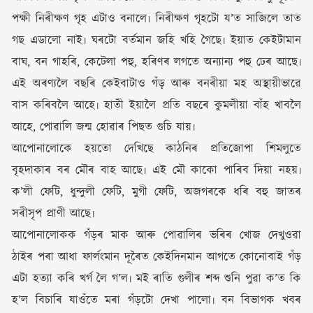
পক্ষী নিৰীক্ষণ গৃহ এটাও বনালে৷ নিৰীক্ষণ গৃহটো য’ত সাজিলে তাত
গছ এডালো নাই৷ ঘৰটো বৰ্তমান জহি খহি গৈছে৷ ইয়াত কেইটামান
বাঘ, বন গাহৰি, কেটেলা পহু, হৰিণৰ লগতে অন্যান্য পহু ঢেৰ আছে৷
এই অৰণ্যলৈ বছৰি কেইবাটাও গঁড় আৰু বনৰীয়া মহ অস্থায়ীভাৱে
বাস কৰিবলৈ আহে৷ হাতী ইয়ালৈ প্ৰতি বছৰে কুমলীয়া বাঁহ খাবলৈ
আহে, পোৱালি জন্ম হোৱাৰ পিছত গুচি যায়৷
আপোনালোকে হয়তো দেখিছে কাঠনিৰ প্ৰতিজোপা শিমলুতে
বৃহদাকাৰ বৰ মৌৰ বাহ আছে৷ এই মৌ কাকো পাৰিব দিয়া নহয়৷
ক’লী ফেটি, ধুন্দুলী ফেটি, মুগী ফেটি, অজগৰকে ধৰি বহু জাতৰ
সৰীসৃপ প্ৰাণী আছে৷
আপোনালোকক গঁড়ৰ মাক আৰু পোৱালিৰ ভৰিৰ খোজ দেখুওৱা
ঠাইৰ পৰা আধা ফাৰ্লংমান দূৰৈত কেইদিনমান আগতে কোনোবাই গঁড়
এটা হত্যা কৰি খৰ্গ লৈ গ’ল৷ মই ৰাতি গুলীৰ শব্দ শুনি পুৱা ক’ত কি
হ’ল বিচাৰি যাওঁতে মৰা গঁড়টো দেখা পালো৷ বন বিভাগক খবৰ