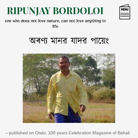
Skip
RIPUNJAY BORDOLOI
to
content
one who does not love nature, can not love anything in
life
অৰণ্য মানৱ যাদৱ পায়েং
– published on Otabi, 100 years Celebration Magazine of Behali