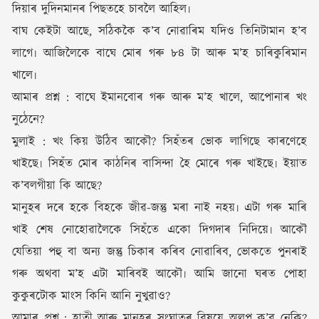
দিয়াৰ দুদিনমানৰ পিছতহে চাবলৈ আহিল৷
বাঘ কেইটা আছে, সঠিককৈ ক’ব নোৱাৰিম যদিও তিনিটামান হ’ব
লাগে৷ আজিলৈকে বাঘে মোৰ গৰু ৮৪ টা আৰু ম’হ চাৰিকুৰিমান
খালে৷
আমাৰ প্ৰশ্ন : বাঘে ইমানবোৰ গৰু আৰু ম’হ খালে, আপোনাৰ খং
নুঠেনে?
মুলাই : খং কিয় উঠিব আকৌ? সিহঁতৰ ভোক লাগিছে কাৰণেহে
খাইছে৷ সিহঁত মোৰ কাঠনিৰ বাসিন্দা হৈ মোৰে গৰু খাইছে৷ ইয়াত
ক’বলগীয়া কি আছে?
মানুহৰ দৰে হকে বিহকে জীৱ-জন্তু মৰা নাই নহয়৷ এটা গৰু মাৰি
খাই শেষ নোহোৱালৈকে সিহঁতে একো দিগদাৰ নিদিয়ে৷ আকৌ
যেতিয়া পহু বা অন্য জন্তু চিকাৰ কৰিব নোৱাৰিব, ভোকতে পুনৰাই
গৰু অথবা ম’হ এটা মাৰিবই আকৌ৷ আমি জানো ঘৰত পোহা
কুকুৰটোক মাংস কিনি আনি নুখুৱাও?
আমাৰ প্ৰশ্ন : হাতী আৰু মানুহৰ সংঘাতৰ বিষয়ে অলপ ক’ব নেকি?