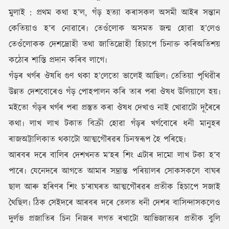
মুলাই : প্ৰথম কথা হ’ল, গঁড় হত্যা কৰাসকল অসমী আইৰ সন্তান
কেতিয়াও হ’ব নোৱাৰে৷ তেওঁলোক অসমত জন্ম হোৱা হ’লেও
তেওঁলোকক দেশদ্ৰোহী তথা জাতিদ্ৰোহী হিচাপে চিনাক্ত কৰিঅতিশয়
কঠোৰ শাস্তি প্ৰদান কৰিব লাগে৷
গঁড়ৰ খৰ্গৰ ঔষধি গুণ থকা হ’লেতো ভালেই আছিল৷ তেতিয়া পৃথিৱীৰ
উন্নত দেশবোৰেও গঁড় পোহপালন কৰি তাৰ পৰা ঔষধ উলিয়ালে হয়৷
মইতো গঁড়ৰ খৰ্গৰ পৰা প্ৰস্তুত কৰা ঔষধ দেখাও নাই খোৱাটো দূৰৈৰে
কথা৷ লাখ লাখ টকাত বিক্ৰী হোৱা গঁড়ৰ খৰ্গবোৰে ধনী মানুহৰ
ৰাজঅট্টালিকাত থকাটো আত্মগৌৰৱৰ চিনস্বৰূপ হৈ পৰিছে৷
আৰবৰ দৰে বালিৰ দেশখনত ম’হৰ শিং এটাৰ দামো লাখ টকা হ’ব
পাৰে৷ যেনেদৰে আগতে আমাৰ সম্ভ্ৰান্ত পৰিয়ালৰ সোকসকলে বাঘৰ
ছাল আৰু হৰিণৰ শিং চ’ৰাঘৰত আত্মগৌৰৱৰ প্ৰতীক হিচাপে সজাই
থৈছিল৷ ঠিক সেইদৰে আৰবৰ দৰে তেলত ধনী দেশৰ বাসিন্দাসকলেও
দুৰ্লভ প্ৰজাতিৰ চিন নিজৰ লগত ৰখাটো আভিজাত্যৰ প্ৰতীক বুলি