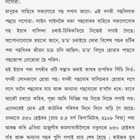
লগোৱা৷
মানুহৰ বাহিৰে সকলোৱে গছ লগাব জানে৷ এই বগৰী গছবিলাক
পহুয়ে লগোৱা৷ লাইন লাইনকৈ থকা গছবোৰৰ বাহিৰে সকলোবোৰ
গছ ইয়াৰ বাসিন্দা চৰাই-চিৰিকতিয়ে নিজেই লগাই লৈছে৷
আপোনালোকে হয়তো জানে, ড’ড’ চৰাইয়ে খোৱা বিশেষ গছৰ গুটিৰ
পৰা গছবিধৰ জীৱন চক্ৰ চলি আছিল৷ ড’ড’ বিলুপ্ত হোৱাৰ পাছতে
গছজোপা নোহোৱা হৈ পৰিল৷
মই ইয়াৰ পৰা বগৰীৰ গুটি বস্তাত ভৰাই কাষৰ চাপৰিত সিঁচি দিওঁ৷
বগৰী সোনকালে হোৱা গছ৷ বগৰী গছবোৰ বালিচৰত হোৱাৰ লগে
লগে তালৈ পহুবোৰ যায় আৰু অন্যান্য গছবোৰো হ’বলৈ ধৰে৷ তাতে
আকৌ চৰায়ে কহিৰ, পূজা আদি বিভিন্ন গছ নিজে নিজে লগাই লয়৷
এনেদৰেই মোৰ এই কাঠনিৰ পৰিসৰ দিনে দিনে বাঢ়ি গৈ আছে৷
প্ৰথমতে ৫৫০ হেক্টৰৰ [প্ৰায় ৫.৫ বৰ্গ কিল’মিটাৰ; ৪১০৮ বিঘা] পৰা
আৰম্ভ কৰি এতিয়া মাজুলীৰ কমলাবাৰীলৈকে নতুনকে ৮৫০ হেক্টৰত
বাঁহ আৰু অন্যান্য গছৰ পুলি লগাই প্ৰায় শেষ হৈছে ৷ ৰাইজৰ মুখ