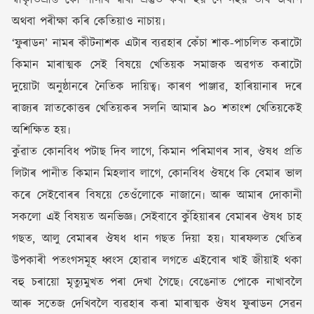
অথবা পৰীক্ষা কৰি কেতিয়াও নাচায়৷
‘ফুৰাডন’ নামৰ কীটনাশক এটাৰ ব্যৱহাৰ কেঁচা শাক-পাচলিত কৰাটো
কিমান মাৰাত্মক সেই বিষয়ে খেতিয়ক সমাজক অৱগত কৰাটো
দুয়োটা অনুষ্ঠানৰে নৈতিক দায়িত্ব৷ কাৰণ পাঞ্জাৱ, হাৰিয়ানাৰ দৰে
ৰাজ্যৰ স্নাতকোত্তৰ খেতিয়কৰ সলনি আমাৰ ৯০ শতাংশ খেতিয়কেই
অশিক্ষিত হয়৷
কুঁৱাত কোনবিধ পটাছ দিব লাগে, কিমান পৰিমাণৰ সাৰ, ঔষধ প্ৰতি
লিটাৰ পানীত কিমান মিহলাব লাগে, কোনবিধ ঔষধে কি বেমাৰ ভাল
কৰে সেইবোৰৰ বিষয়ে তেওঁলোকে নাজানে৷ আৰু আমাৰ দোকানী
সকলো এই বিষয়ত অনভিজ্ঞ৷ সেইবাবে কুঁহিয়াৰৰ বেমাৰৰ ঔষধ চাহ
গছত, আলু বেমাৰৰ ঔষধ ধান গছত দিয়া হয়৷ যাৰফলত খেতিৰ
উপকাৰী পতংগসমূহ ধ্বংস হোৱাৰ লগতে এইবোৰ খাই জীয়াই থকা
বহু চৰায়ো মৃত্যুমুখত পৰা দেখা গৈছে৷ বেঙেনাত পোকে নাখাবলৈ
আৰু সতেজ দেখিবলৈ ব্যৱহাৰ কৰা মাৰাত্মক ঔষধ ফুৰাডন সেৱন