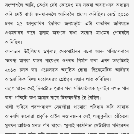
সংস্পৰ্শলৈ আহি, তেওঁৰ সেই কোনেও মন নকৰা অৰণ্যখনৰ অধ্যয়ন
কৰি সেই বাৰ্তা জনমানসলৈ আনিবলৈ প্ৰয়াস কৰিছিল৷ তেওঁ ২০১০
চনৰ ২৫ জানুৱাৰিৰ ‘দৈনিক জনমভূমি’ এটা বাতৰিৰ জৰিয়তে
প্ৰথমবাৰৰ বাবে মুলাই অৰণ্যৰ কথা সংবাদ মাধ্যমৰ পোহৰলৈ
আনিছিল৷
কানাডাৰ উইলিয়াম ডগ্‌লাছ মেকমাষ্টাৰৰ ৰচনা আৰু পৰিচালনাৰে
‘অৰণ্য মানৱ’ যাদৱ পায়েঙৰ ওপৰত নিৰ্মাণ কৰা এখন তথ্যচিত্ৰই
২০১৩ চনত লছ এঞ্জেলছত অনুষ্ঠিত হোৱা ‘ছিনেমেটিক আৰ্টছ’ৰ
আন্তৰ্জাতিক ফিল্ম মহোৎসৱত শ্ৰেষ্ঠত্বৰ সন্মান লাভ কৰিছিল৷
বহাগ মাহৰ সেই দিনটোত পুৱাৰ পৰা সন্ধিয়ালৈকে মুলাইৰ লগত পাৰ
কৰা প্ৰতিটো ক্ষণ আমাৰ বাবে চিৰস্মৰণীয় হৈ ৰৈছিল৷
খালী ভৰিৰে পৰম্পৰাগত সেইজীয়া গামোচা পৰিধান কৰি আমাক
আদৰণি জনোৱা প্ৰকৃতি আইৰ সন্তানজনৰ সেই লাজুকুৰীয়া হাঁহিভৰা
মুখখন আজিও মনত পৰি থাকে৷ ‘মুলাই কাঠনিত’ সেউজীয়া পৰিৱেশৰ