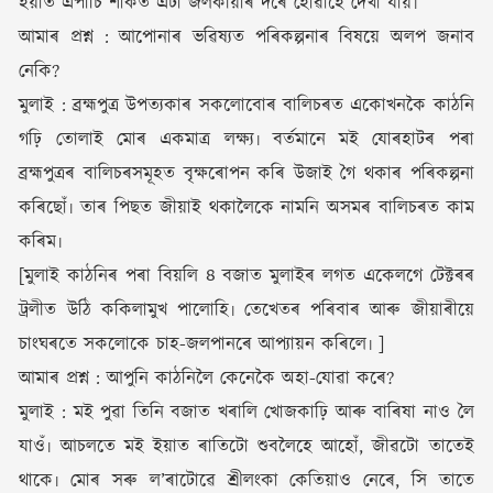
ইয়াত এপাচি শাকত এটা জলকীয়াৰ দৰে হোৱাহে দেখা যায়৷
আমাৰ প্ৰশ্ন : আপোনাৰ ভৱিষ্যত পৰিকল্পনাৰ বিষয়ে অলপ জনাব
নেকি?
মুলাই : ব্ৰহ্মপুত্ৰ উপত্যকাৰ সকলোবোৰ বালিচৰত একোখনকৈ কাঠনি
গঢ়ি তোলাই মোৰ একমাত্ৰ লক্ষ্য৷ বৰ্তমানে মই যোৰহাটৰ পৰা
ব্ৰহ্মপুত্ৰৰ বালিচৰসমূহত বৃক্ষৰোপন কৰি উজাই গৈ থকাৰ পৰিকল্পনা
কৰিছোঁ৷ তাৰ পিছত জীয়াই থকালৈকে নামনি অসমৰ বালিচৰত কাম
কৰিম৷
[মুলাই কাঠনিৰ পৰা বিয়লি ৪ বজাত মুলাইৰ লগত একেলগে টেক্টৰৰ
ট্ৰলীত উঠি ককিলামুখ পালোহি৷ তেখেতৰ পৰিবাৰ আৰু জীয়াৰীয়ে
চাংঘৰতে সকলোকে চাহ-জলপানৰে আপ্যায়ন কৰিলে৷ ]
আমাৰ প্ৰশ্ন : আপুনি কাঠনিলৈ কেনেকৈ অহা-যোৱা কৰে?
মুলাই : মই পুৱা তিনি বজাত খৰালি খোজকাঢ়ি আৰু বাৰিষা নাও লৈ
যাওঁ৷ আচলতে মই ইয়াত ৰাতিটো শুবলৈহে আহোঁ, জীৱটো তাতেই
থাকে৷ মোৰ সৰু ল’ৰাটোৱে শ্ৰীলংকা কেতিয়াও নেৰে, সি তাতে