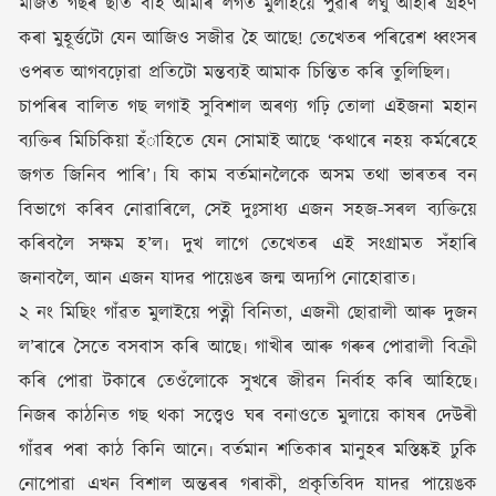
মাজত গছৰ ছাঁত বহি আমাৰ লগত মুলাইয়ে পুৱাৰ লঘু আহাৰ গ্ৰহণ
কৰা মুহূৰ্ত্তটো যেন আজিও সজীৱ হৈ আছে! তেখেতৰ পৰিৱেশ ধ্বংসৰ
ওপৰত আগবঢ়োৱা প্ৰতিটো মন্তব্যই আমাক চিন্তিত কৰি তুলিছিল৷
চাপৰিৰ বালিত গছ লগাই সুবিশাল অৰণ্য গঢ়ি তোলা এইজনা মহান
ব্যক্তিৰ মিচিকিয়া হঁাহিতে যেন সোমাই আছে ‘কথাৰে নহয় কৰ্মৰেহে
জগত জিনিব পাৰি’৷ যি কাম বৰ্তমানলৈকে অসম তথা ভাৰতৰ বন
বিভাগে কৰিব নোৱাৰিলে, সেই দুঃসাধ্য এজন সহজ-সৰল ব্যক্তিয়ে
কৰিবলৈ সক্ষম হ’ল৷ দুখ লাগে তেখেতৰ এই সংগ্ৰামত সঁহাৰি
জনাবলৈ, আন এজন যাদৱ পায়েঙৰ জন্ম অদ্যপি নোহোৱাত৷
২ নং মিছিং গাঁৱত মুলাইয়ে পত্নী বিনিতা, এজনী ছোৱালী আৰু দুজন
ল’ৰাৰে সৈতে বসবাস কৰি আছে৷ গাখীৰ আৰু গৰুৰ পোৱালী বিক্ৰী
কৰি পোৱা টকাৰে তেওঁলোকে সুখৰে জীৱন নিৰ্বাহ কৰি আহিছে৷
নিজৰ কাঠনিত গছ থকা সত্ত্বেও ঘৰ বনাওতে মুলায়ে কাষৰ দেউৰী
গাঁৱৰ পৰা কাঠ কিনি আনে৷ বৰ্তমান শতিকাৰ মানুহৰ মস্তিষ্কই ঢুকি
নোপোৱা এখন বিশাল অন্তৰৰ গৰাকী, প্ৰকৃতিবিদ যাদৱ পায়েঙক