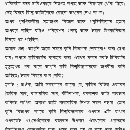
থাকিবলৈ ঘৰৰ চাৰিওকাষে নিমগছ লগাই আৰু নিমগছৰ ধোঁৱা দিয়ে৷
সেই বিষয়ে কিন্তু আজিলৈকে কোনো অধ্যয়ন দেখা নগ’ল৷
আগৰ পুৰণিকলীয়া সমাজখন বিজ্ঞান আৰু প্ৰযুক্তিবিদ্যাত ইমান
আগবঢ়া নাছিল যদিও পৰিৱেশৰ গুৰুত্ব আৰু ইয়াৰ উপকাৰিতাৰ
বিষয়ে গম পাইছিল৷
আমাৰ প্ৰশ্ন : আপুনি মাজে সময়ে কৃষি বিভাগক দোষাৰোপ কৰা দেখা
যায়৷ লগতে কৃষিকাৰ্যত ব্যৱহাৰ কৰা ঔষধৰ ফলত চৰাই-চিৰিকতি
মৃত্যুমুখত পৰা বাবে আপুনি কৃষি বিশ্ববিদ্যালয়কো জগৰীয়া কৰি
আহিছে৷ ইয়াৰ বিষয়ে ক’ব নেকি?
মুলাই : চাওঁক, আমি সকলোৱে জানো যে, কৃষিত বিভিন্ন প্ৰকাৰৰ
জৈৱিক সাৰ, ৰাসায়নিক সাৰ, কীটনাশক, বননাশক আদি ব্যৱহাৰ
কৰিবই লাগিব৷ অন্যথা আমি ব্যৱসায়িক দিশত সফল নহ’ম৷ মোৰ
কৃষি বিভাগৰ লগতে কৃষি বিশ্ববিদ্যালয়ৰ ওপৰত এটা কথাৰ
ওপৰতেই খং,তেওঁলোকে বজাৰত উপলব্ধ ঔষধবোৰ প্ৰকৃততে
স্বীকৃতিপ্ৰাপ্ত কোম্পানীৰ দ্বাৰা প্ৰস্তুত কৰা হয় নে নহয় তাৰ জৰীপ