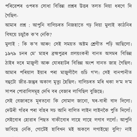
পৰিৱেশৰ ওপৰত সোধা বিভিন্ন প্ৰশ্নৰ উত্তৰ তলত দিয়া ধৰণে দি
গৈছিল-
আমাৰ প্ৰশ্ন : আপুনি বালিচৰত নিজহাতে গঢ় দিয়া মুলাই কাঠনিৰ
বিষয়ে চমুকৈ ক’ব নেকি?
মুলাই : কি ক’ব আৰু! সেই সময়ত অষ্টম শ্ৰেণীত পঢ়ি আছিলো৷
১৯৭৯ চনৰ মে’ মাহৰ ব্ৰহ্মপুত্ৰৰ প্ৰলয়ংকৰী বানত অসমৰ বিভিন্ন
ঠাইৰ দৰে মাজুলী আৰু যোৰহাটৰ বিভিন্ন অংশ বানত জাহ গৈছিল৷
আমাৰ পৰিয়াল ইয়াৰ পৰা মাজুলীলৈ গুচি গ’ল৷ সেই বানপানীত
বহুটো জীৱ-জন্তুৰ অকাল মৃত্যু হৈছিল৷ বালিচৰত মৰি থকা দ’ম দ’ম
সাপৰ পোৱালিসমূহ দেখি বৰ বেজাৰ লাগিছিল বুজিছে৷
সেই বেজাৰতে মূৰতনো কি সোমাল জানো, ঘৰ-বাৰী বাদ দিলো৷
দেউৰী গাঁৱৰ পৰা বাঁহৰ সচ আনি বালিত লাইন লাইনকৈ পুতি দিলোঁ৷
সেইবোৰ হোৱাৰ পিছত বাকীবোৰ লাহে লাহে লগাব ললোঁ৷ আপুনি
ভাবিছে নেকি, গোটেই হাবিখন মই অকলে লগাইছো বুলি? নাই