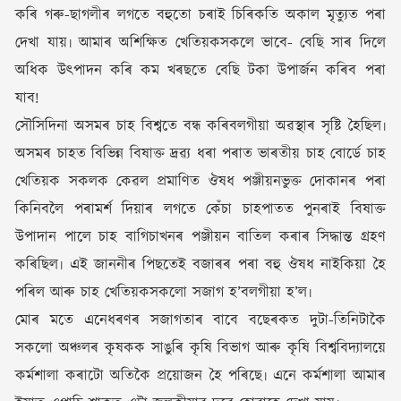
কৰি গৰু-ছাগলীৰ লগতে বহুতো চৰাই চিৰিকতি অকাল মৃত্যুত পৰা
দেখা যায়৷ আমাৰ অশিক্ষিত খেতিয়কসকলে ভাবে- বেছি সাৰ দিলে
অধিক উৎপাদন কৰি কম খৰছতে বেছি টকা উপাৰ্জন কৰিব পৰা
যাব!
সৌসিদিনা অসমৰ চাহ বিশ্বতে বন্ধ কৰিবলগীয়া অৱস্থাৰ সৃষ্টি হৈছিল৷
অসমৰ চাহত বিভিন্ন বিষাক্ত দ্ৰৱ্য ধৰা পৰাত ভাৰতীয় চাহ বোৰ্ডে চাহ
খেতিয়ক সকলক কেৱল প্ৰমাণিত ঔষধ পঞ্জীয়নভুক্ত দোকানৰ পৰা
কিনিবলৈ পৰামৰ্শ দিয়াৰ লগতে কেঁচা চাহপাতত পুনৰাই বিষাক্ত
উপাদান পালে চাহ বাগিচাখনৰ পঞ্জীয়ন বাতিল কৰাৰ সিদ্ধান্ত গ্ৰহণ
কৰিছিল৷ এই জাননীৰ পিছতেই বজাৰৰ পৰা বহু ঔষধ নাইকিয়া হৈ
পৰিল আৰু চাহ খেতিয়কসকলো সজাগ হ’বলগীয়া হ’ল৷
মোৰ মতে এনেধৰণৰ সজাগতাৰ বাবে বছেৰকত দুটা-তিনিটাকৈ
সকলো অঞ্চলৰ কৃষকক সাঙুৰি কৃষি বিভাগ আৰু কৃষি বিশ্ববিদ্যালয়ে
কৰ্মশালা কৰাটো অতিকৈ প্ৰয়োজন হৈ পৰিছে৷ এনে কৰ্মশালা আমাৰ