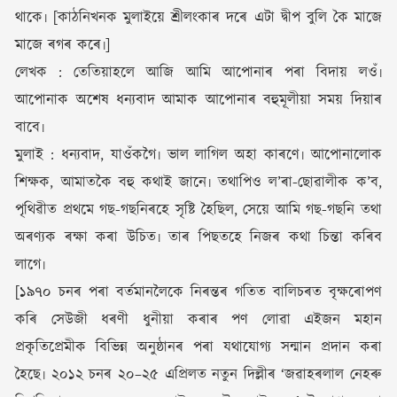
থাকে৷ [কাঠনিখনক মুলাইয়ে শ্ৰীলংকাৰ দৰে এটা দ্বীপ বুলি কৈ মাজে
মাজে ৰগৰ কৰে৷]
লেখক : তেতিয়াহলে আজি আমি আপোনাৰ পৰা বিদায় লওঁ৷
আপোনাক অশেষ ধন্যবাদ আমাক আপোনাৰ বহুমূলীয়া সময় দিয়াৰ
বাবে৷
মুলাই : ধন্যবাদ, যাওঁকগৈ৷ ভাল লাগিল অহা কাৰণে৷ আপোনালোক
শিক্ষক, আমাতকৈ বহু কথাই জানে৷ তথাপিও ল’ৰা-ছোৱালীক ক’ব,
পৃথিৱীত প্ৰথমে গছ-গছনিৰহে সৃষ্টি হৈছিল, সেয়ে আমি গছ-গছনি তথা
অৰণ্যক ৰক্ষা কৰা উচিত৷ তাৰ পিছতহে নিজৰ কথা চিন্তা কৰিব
লাগে৷
[১৯৭০ চনৰ পৰা বৰ্তমানলৈকে নিৰন্তৰ গতিত বালিচৰত বৃক্ষৰোপণ
কৰি সেউজী ধৰণী ধুনীয়া কৰাৰ পণ লোৱা এইজন মহান
প্ৰকৃতিপ্ৰেমীক বিভিন্ন অনুষ্ঠানৰ পৰা যথাযোগ্য সন্মান প্ৰদান কৰা
হৈছে৷ ২০১২ চনৰ ২০–২৫ এপ্ৰিলত নতুন দিল্লীৰ ‘জৱাহৰলাল নেহৰু