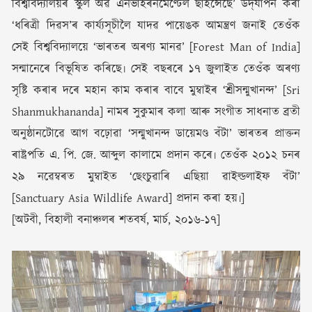
বিশ্ববিদ্যালয়ৰ স্কুল অৱ এনভাইৰনমেণ্টেল ছাইন্সেছে’ উদ্‌যাপন কৰা
‘ধৰিত্ৰী দিৱস’ৰ কাৰ্য্যসূচীলৈ যাদৱ পায়েঙক আমন্ত্ৰণ জনাই তেওঁক
সেই বিশ্ববিদ্যালয়ে ‘ভাৰতৰ অৰণ্য মানৱ’ [Forest Man of India]
সন্মানেৰে বিভূষিত কৰিছে৷ সেই বছৰৰে ১৭ জুলাইত তেওঁক অৰণ্য
সৃষ্টি কৰাৰ দৰে মহান কাম কৰাৰ বাবে মুম্বাইৰ ‘শ্ৰীসন্মুখানন্দ’ [Sri
Shanmukhananda] নামৰ সুকুমাৰ কলা আৰু সংগীত সাধনাত ব্ৰতী
অনুষ্ঠানটোৱে আগ বঢ়োৱা ‘সন্মুখানন্দ ডায়েমণ্ড বঁটা’ ভাৰতৰ প্ৰাক্তন
ৰাষ্ট্ৰপতি এ. পি. জে. আব্দুল কালামে প্ৰদান কৰে৷ তেওঁক ২০১২ চনৰ
২৯ নৱেম্বৰত মুম্বাইত ‘ছেংচুৱাৰি এছিয়া ৱাইল্ডলাইফ বঁটা’
[Sanctuary Asia Wildlife Award] প্ৰদান কৰা হয়৷]
[অটবী, বিহালী বনাঞ্চলৰ শতবৰ্ষ, মাৰ্চ, ২০১৬-১৭]