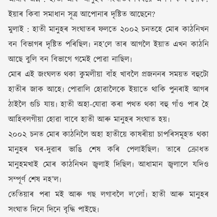
ইয়াৰ কিবা সমাধান সূত্ৰ আপোনাৰ দৃষ্টিত আছেনে?
মুলাই : হাতী মানুহৰ সংঘাতৰ ফলতে ২০০২ চনতহে মোৰ কাঠনিখন
বন বিভাগৰ দৃষ্টিত পৰিছিল৷ নহ’লে তাৰ আগলৈ ইয়াত এখন কাঠনি
আছে বুলি বন বিভাগে গমেই পোৱা নাছিল৷
মোৰ এই জংঘলত থকা কুমলীয়া বাঁহ খাবলৈ প্ৰজননৰ সময়ত বহুটো
হাতীৰ জাক আহে৷ পোৱালি হোৱালৈকে ইয়াতে থাকি পুনৰাই আগৰ
ঠাইলৈ গুচি যায়৷ হাতী অহা-যোৱা কৰা পথত থকা বহু গাঁও পাৰ হৈ
আহিবলগীয়া হোৱা বাবে হাতী আৰু মানুহৰ সংঘাত হয়৷
২০০২ চনত মোৰ কাঠনিলৈ অহা হাতীয়ে কাষৰীয়া চাপৰিসমূহত থকা
মানুহৰ ঘৰ-দুৱাৰ ভাঙি শেষ কৰি পেলাইছিল৷ তাৰে ক্ৰোধত
মানুহমখাই মোৰ কাঠনিখন জ্বলাই দিছিল৷ আধামান জ্বলালে যদিও
সম্পূৰ্ণ শেষ নহ’ল৷
তেতিয়াৰ পৰা মই আৰু গছ লগাবলৈ ল’লোঁ৷ হাতী আৰু মানুহৰ
সংঘাত দিনে দিনে বৃদ্ধি পাইছে৷