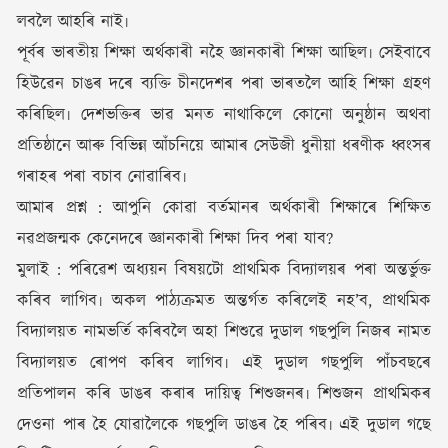
লবলৈ আহৰি নাই৷
পূৰ্বৰ ভাৰতীয় শিক্ষা অৰ্থকাৰী নহৈ জ্ঞানকাৰী শিক্ষা আছিল৷ সেইবাবে
হিউৱেন চাঙৰ দৰে ব্যক্তি চীনদেশৰ পৰা ভাৰতলৈ আহি শিক্ষা গ্ৰহণ
কৰিছিল৷ দেশভক্তিৰ ভাৱ মনত নাথাকিলে কোনো অনুষ্ঠান অথবা
প্ৰতিষ্ঠানে আৰু বিভিন্ন আঁচনিয়ে আমাৰ সেউজী ধুনীয়া ধৰণীক ধ্বংসৰ
গৰাহৰ পৰা বচাব নোৱাৰিব৷
আমাৰ প্ৰশ্ন : আপুনি কোৱা বৰ্তমানৰ অৰ্থকাৰী শিক্ষাৰে শিক্ষিত
নৱপ্ৰজন্মক কেনেদৰে জ্ঞানকাৰী শিক্ষা দিব পৰা যাব?
মুলাই : পৰিৱেশ অধ্যয়ন বিষয়টো প্ৰাথমিক বিদ্যালয়ৰ পৰা অন্তৰ্ভুক্ত
কৰিব লাগিব৷ অকল পাঠ্যক্ৰমত অন্তৰ্গত কৰিলেই নহ’ব, প্ৰাথমিক
বিদ্যালয়ত নামভৰ্তি কৰিবলৈ অহা শিশুৱে দুডাল গছপুলি নিজৰ নামত
বিদ্যালয়ত ৰোপণ কৰিব লাগিব৷ এই দুডাল গছপুলি পাঁচবছৰে
প্ৰতিপালন কৰি ডাঙৰ কৰাৰ দায়িত্ব শিশুজনৰ৷ শিশুজন প্ৰাথমিকৰ
দেওনা পাৰ হৈ যোৱালৈকে গছপুলি ডাঙৰ হৈ পৰিব৷ এই দুডাল গছে