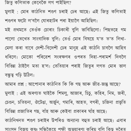
জিতু কলিতাক কেনেকৈ লগ পাইছিল?
মুলাই : মোৰ কাঠনিত শগুণ চৰাই ঢেৰ আছে৷ এই জিতু কলিতাই
শগুণৰ ফটো ল’বলৈ যোৰহাটৰ পৰা ইয়ালৈ আহিছিল৷
মই প্ৰথমতে তেওঁক চোৰাং চিকাৰী বুলি ভাবিছিলো৷ পিছতহে গম
পালো তেখেত সাংবাদিক বুলি৷ তেওঁ মোৰ বিষয়ে য’ত ত’ত লিখা-
মেলা কৰা বাবে দেশী-বিদেশী ঢেৰ মানুহ এই কাঠনি চাবলৈ আহিব
ধৰিলে৷ মোকো পৰিৱেশ সংৰক্ষণৰ ওপৰত দিহা-পৰামৰ্শ দিবলৈ
বিভিন্ন ঠাইলৈ মতা হ’ল৷ তেতিয়াৰ পৰাই জিতুৰ লগত মোৰ ভাল
বন্ধুত্ব গঢ়ি উঠিল৷
আমাৰ প্ৰশ্ন : আপোনাৰ কাঠনিত কি কি গছ আৰু জীৱ-জন্তু আছে?
মুলাই : এই অৰণ্যত ঘাইকৈ শিমলু, আজাৰ, চিচু, কহিৰ, নিম, জৰী,
চেগুন, চতিয়না, ঔটেঙা, অৰ্জুন, গমাৰি, আহত, বগৰী, চজিনা প্ৰভৃতি
বিভিন্ন প্ৰজাতিৰ গছ, বাঁহ আৰু কেইবা প্ৰকাৰৰ ঘাঁহ আছে৷
কাঠনিখনত শগুণ চৰাইৰ উপৰিও অন্যান্য বহুত চৰাই আছে৷ এবাৰ
সাংসদ বিজয় কৃষ্ণ সন্ধিকৈয়ে পক্ষী অভয়াৰণ্য কৰিম বুলি কিছু দূৰৈত