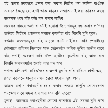
মই ভাৰত চৰকাৰে প্ৰদান কৰা সন্মান দিল্লীৰ পৰা আনিব যাওঁতে
ভাষণত কৈছো যে, হাতী আৰু মানুহৰ সংঘাত নাইকিয়া কৰিবৰ হ’লে
জংঘলত থকা বাঁহ কটা বন্ধ কৰাব লাগিব৷
জংঘলৰ বাঁহৰে তৰ্জা বা চটাই বনোৱা উদ্যোগসমূহ বন্ধ কৰাব লাগিব৷
হাতীয়ে সিহঁতৰ প্ৰজননৰ সময়ত কুমলীয়া বাঁহ বিচাৰি ঘূৰি ফুৰে৷
বৰ্তমান জংঘলসমূহৰ বাঁহ মানুহে কাটি নাইকিয়া কৰি পেলাইছে৷
সেইবাবে প্ৰতিখন জিলাতে সাত হেক্টৰতকৈ অধিক ভূমিত হাতীৰ বাবে
বাঁহ লগাই সংৰক্ষণ কৰি থ’লে হাতীয়ে কুমলীয়া বাঁহ আৰু ধান
বিচাৰি জনঅৰণ্যলৈ ওলাই অহা বন্ধ হ’ব৷
লগতে এলিফেণ্ট কৰিড’ৰবোৰ অলপ মুকলি কৰি ৰাখিলে হাতী অহা-
যোৱা কৰোতে মানুহৰ লগত হোৱা সংঘাত হ্ৰাস পাব৷
আমাৰ প্ৰশ্ন : গৰাখহনীয় ৰোধ কৰাৰ ক্ষেত্ৰত আপুনি কেনেধৰণৰ
পদক্ষেপ ল’লে সফল হ’ব পৰা যাব বুলি ভাৱে?
মুলাই : আচলতে গৰাখহনীয়া কোনো কাৰণতে এটা সমস্যা বুলি ক’ব