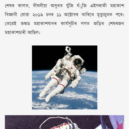
শেষৰ কালত, দীঘলীয়া অসুখত যুঁজি যঁুজি এইগৰাকী মহাকাশ
বিজ্ঞানী যোৱা ২০১৯ চনৰ ১১ অক্টোবৰ তাৰিখে মৃত্যুমুখত পৰে৷
তেৱেই ভস্কড মহাকাশযানৰ কাৰ্যসূচীৰ লগত জড়িত শেষৰজন
মহাকাশচাৰী আছিল৷