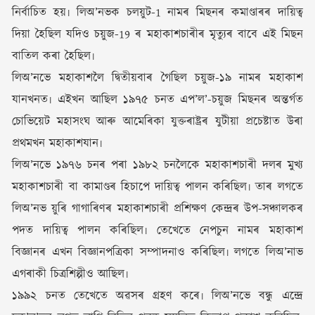
নিৰ্বাচিত হয়৷ লিঅ’নভক চলয়ুট-1 নামৰ মিছনৰ কমাণ্ডাৰৰ দায়িত্ব
দিয়া হৈছিল যদিও চয়ুজ-19 ৰ মহাকাশচাৰীৰ মৃত্যুৰ বাবে এই মিছন
বাতিল কৰা হৈছিল৷
লিঅ’নভে মহাকাশলৈ দ্বিতীয়বাৰ গৈছিল চয়ুজ-১৯ নামৰ মহাকাশ
যানখনত৷ এইখন আছিল ১৯৭৫ চনত এপ’ল’-চয়ুজ মিছনৰ অন্তৰ্গত
চোভিয়েট মহাসংঘ আৰু আমেৰিকা যুক্তৰাষ্ট্ৰৰ যুটীয়া প্ৰচেষ্টাত উৰা
প্ৰথমখন মহাকাশযান৷
লিঅ’নভে ১৯৭৬ চনৰ পৰা ১৯৮২ চনলৈকে মহাকাশচাৰী দলৰ মুখ্য
মহাকাশচাৰী বা কামাণ্ডৰ হিচাপে দায়িত্ব পালন কৰিছিল৷ তাৰ লগতে
লিঅ’নভ য়ুৰি গাগাৰিণৰ মহাকাশচাৰী প্ৰশিক্ষণ কেন্দ্ৰৰ উপ-সঞ্চালকৰ
পদত দায়িত্ব পালন কৰিছিল৷ তেখেতে নেপচুন নামৰ মহাকাশ
বিজ্ঞানৰ এখন বিজ্ঞানপত্ৰিকা সম্পাদনাও কৰিছিল৷ লগতে লিঅ’নাভ
এগৰাকী চিত্ৰশিল্পীও আছিল৷
১৯৯২ চনত তেখেতে অৱসৰ গ্ৰহণ কৰে৷ লিঅ’নভে বন্ধু এন্দ্ৰে