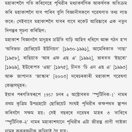
মহাকাশলৈ গতি কৰিলেহে পৃথিৱীৰ মধ্যাকৰ্ষণিক আকৰ্ষণক অতিক্ৰম
কৰি মহাকাশলৈ যাব পাৰিব বুলি বিজ্ঞানীসকলে গৱেষণাত তথ্য লাভ
কৰে৷ সেইবাবে মহাকাশলৈ যাবৰ বাবে ৰকেট আৱিষ্কাৰে এক নতুন
দিগন্তৰ সূচনা কৰিছিল৷
মহাকাশ বিজ্ঞানলৈ মানুহৰ ঢাউতি বাঢ়ি আহিব ধৰিলে আৰু গঠন হ’ল
‘অবিভক্ত ছোভিয়েট ইউনিয়ন’ [১৯৩০-১৯৯১], আমেৰিকাত ‘নাছা’
[১৯৫৮], ৰাছিয়াত ‘আৰ এফ এছ এ’ [১৯৯২], ভাৰতত ‘ইছৰো’
[১৯৬৯], ইউৰোপত ‘এছা’ [১৯৭৫], চীনত ‘চি এন এছ এ’ [১৯৯৩]
আৰু জাপানত ‘জাস্কাৰ’ [২০০৩] দৰেচৰকাৰী মহাকাশ গৱেষণা
কেন্দ্ৰসমূহৰ৷
ইয়াৰ পৰণতিস্বৰূপে 1957 চনৰ 4 অক্টোবৰত ‘স্পুটিনিক-1’ নামৰ
প্ৰথম কৃত্ৰিম উপগ্ৰহটো ছোভিয়েট সংঘই পৃথিৱীৰ কক্ষপথত স্থাপন
কৰিবলৈ সক্ষম হয়৷ সেই বছৰৰে নৱেম্বৰ মাহৰ ৩ তাৰিখে
‘স্পুটিনিক-২’ নামৰ মহাকাশযানে পৃথিৱীৰ এটা জীৱন্ত প্ৰাণী লাইকা
নামৰ কুকুৰজনীক কঢ়িয়াই লৈ যায়৷