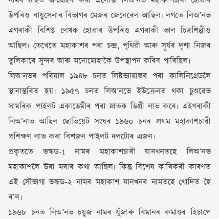
নামৰ ঠাইত জন্মগ্ৰহণ কৰা এলেক্সি লিঅ’নভ মহাকাশচাৰী হোৱাৰ
উপৰিও বায়ুসেনাৰ বিভাগৰ মেজৰ জেনেৰেল আছিল৷ লগতে লিঅ’নভ
এগৰাকী বিশিষ্ট লেখক হোৱাৰ উপৰিও এগৰাকী ভাল চিত্ৰশিল্পীও
আছিল৷ তেখেতে মহাকাশৰ পৰা চন্দ্ৰ, পৃথিৱী আৰু সূৰ্যৰ দৃশ্য নিজৰ
তুলিকাৰে সুন্দৰ আৰু মনোমোহাকৈ উপস্থাপন কৰিব পাৰিছিল৷
লিঅ’নভৰ পৰিয়াল ১৯৪৮ চনত লিষ্টভ্যায়াঙ্কৰ পৰা কালিনিগ্ৰেডলৈ
স্থানান্তৰিত হয়৷ ১৯৫৭ চনত লিঅ’নভে ইউক্ৰেনত থকা চুগুৱেভ
সামৰিক পাইলট একাডেমীৰ পৰা স্নাতক ডিগ্ৰী লাভ কৰে৷ এইগৰাকী
লিঅ’নাভ আছিল ছোভিয়েট সংঘৰ ১৯৬০ চনৰ প্ৰথম মহাকাশচাৰী
প্ৰশিক্ষণ লাভ কৰা বিশজন পাইলট দলটোৰ এজন৷
প্ৰকৃততে ভস্কড-1 নামৰ মহাকাশচাৰী যানখনতহে লিঅ’নভ
মহাকাশলৈ উৰা মৰাৰ কথা আছিল৷ কিন্তু বিশেষ কাৰিকৰী কাৰণত
এই সৌভাগ্য ভস্কড-২ নামৰ মহাকাশ যানখনৰ নামতহে খোদিত হৈ
ৰ’ল৷
১৯৬৮ চনত লিঅ’নভ চয়ুজ নামৰ যুঁজাৰু বিমানৰ কমাণ্ডৰ হিচাপে