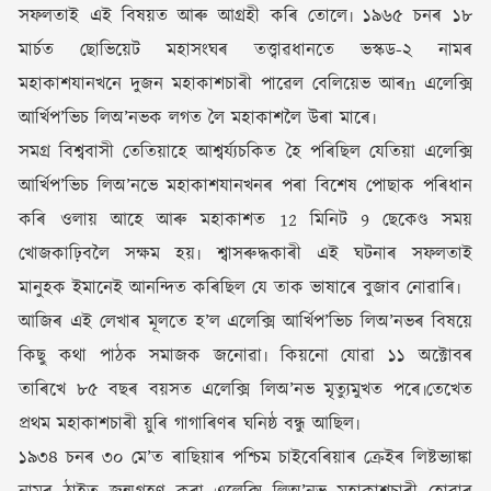
সফলতাই এই বিষয়ত আৰু আগ্ৰহী কৰি তোলে৷ ১৯৬৫ চনৰ ১৮
মাৰ্চত ছোভিয়েট মহাসংঘৰ তত্ত্বাৱধানতে ভস্কড-২ নামৰ
মহাকাশযানখনে দুজন মহাকাশচাৰী পাৱেল বেলিয়েভ আৰn এলেক্সি
আৰ্খিপ’ভিচ লিঅ’নভক লগত লৈ মহাকাশলৈ উৰা মাৰে৷
সমগ্ৰ বিশ্ববাসী তেতিয়াহে আশ্বৰ্য্যচকিত হৈ পৰিছিল যেতিয়া এলেক্সি
আৰ্খিপ’ভিচ লিঅ’নভে মহাকাশযানখনৰ পৰা বিশেষ পোছাক পৰিধান
কৰি ওলায় আহে আৰু মহাকাশত 12 মিনিট 9 ছেকেণ্ড সময়
খোজকাঢ়িবলৈ সক্ষম হয়৷ শ্বাসৰুদ্ধকাৰী এই ঘটনাৰ সফলতাই
মানুহক ইমানেই আনন্দিত কৰিছিল যে তাক ভাষাৰে বুজাব নোৱাৰি৷
আজিৰ এই লেখাৰ মূলতে হ’ল এলেক্সি আৰ্খিপ’ভিচ লিঅ’নভৰ বিষয়ে
কিছু কথা পাঠক সমাজক জনোৱা৷ কিয়নো যোৱা ১১ অক্টোবৰ
তাৰিখে ৮৫ বছৰ বয়সত এলেক্সি লিঅ’নভ মৃত্যুমুখত পৰে৷তেখেত
প্ৰথম মহাকাশচাৰী য়ুৰি গাগাৰিণৰ ঘনিষ্ঠ বন্ধু আছিল৷
১৯৩৪ চনৰ ৩০ মে’ত ৰাছিয়াৰ পশ্চিম চাইবেৰিয়াৰ ক্ৰেইৰ লিষ্টভ্যাঙ্কা