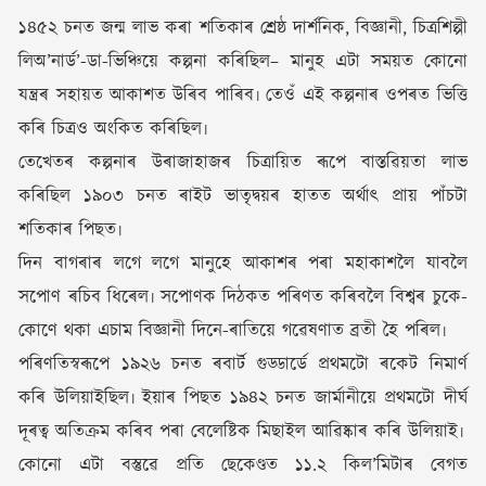
১৪৫২ চনত জন্ম লাভ কৰা শতিকাৰ শ্ৰেষ্ঠ দাৰ্শনিক, বিজ্ঞানী, চিত্ৰশিল্পী
লিঅ’নাৰ্ড’-ডা-ভিঞ্চিয়ে কল্পনা কৰিছিল– মানুহ এটা সময়ত কোনো
যন্ত্ৰৰ সহায়ত আকাশত উৰিব পাৰিব৷ তেওঁ এই কল্পনাৰ ওপৰত ভিত্তি
কৰি চিত্ৰও অংকিত কৰিছিল৷
তেখেতৰ কল্পনাৰ উৰাজাহাজৰ চিত্ৰায়িত ৰূপে বাস্তৱিয়তা লাভ
কৰিছিল ১৯০৩ চনত ৰাইট ভাতৃদ্বয়ৰ হাতত অৰ্থাৎ প্ৰায় পাঁচটা
শতিকাৰ পিছত৷
দিন বাগৰাৰ লগে লগে মানুহে আকাশৰ পৰা মহাকাশলৈ যাবলৈ
সপোণ ৰচিব ধিৰেল৷ সপোণক দিঠকত পৰিণত কৰিবলৈ বিশ্বৰ চুকে-
কোণে থকা এচাম বিজ্ঞানী দিনে-ৰাতিয়ে গৱেষণাত ব্ৰতী হৈ পৰিল৷
পৰিণতিস্বৰূপে ১৯২৬ চনত ৰবাৰ্ট গুড্ডাৰ্ডে প্ৰথমটো ৰকেট নিমাৰ্ণ
কৰি উলিয়াইছিল৷ ইয়াৰ পিছত ১৯৪২ চনত জাৰ্মানীয়ে প্ৰথমটো দীৰ্ঘ
দূৰত্ব অতিক্ৰম কৰিব পৰা বেলেষ্টিক মিছাইল আৱিষ্কাৰ কৰি উলিয়াই৷
কোনো এটা বস্তুৱে প্ৰতি ছেকেণ্ডত ১১.২ কিল’মিটাৰ বেগত