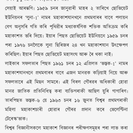
সেয়াই আৰম্ভণি৷ ১৯৫৯ চনৰ জানুৱাৰী মাহৰ ২ তাৰিখে ছোভিয়েট
ইউনিয়নৰ ‘লুনা-1’ নামৰ মহাকাশযানখনে প্ৰথমবাৰৰ বাবে পলায়ন
বেগ অনুসৰি গতি কৰি পৃথিৱীৰ মধ্যাকৰ্ষণিক শক্তিক অতিক্ৰম কৰি
মহাকাশত ভৰি দিয়ে৷ ইয়াৰ পিছত ছোভিয়েট ইউনিয়নে ১৯৫৯ চনৰ
পৰা ১৯৭৬ চনলৈকে লুনা ছিৰিজৰ ২৪ খন মহাকাশযান উৎক্ষেপণ
কৰিছিল৷ ইয়াৰ পিছত ছোভিয়েট মহাসংঘ আৰু ৰৈ থকা নাই৷
লাইকাৰ সফলতাৰ পিছত ১৯৬১ চনৰ ১২ এপ্ৰিলত ‘ভস্তক-1’ নামৰ
মহাকাশযানখনে প্ৰথমবাৰৰ বাবে এজন মানৱক কঢ়িয়াই নিয়ে আৰু
সফলতাৰে এই মিছন সামৰে৷ এই বিৰল গৌৰৱৰ অধিকাৰী হোৱা
মানৱ জাতিক প্ৰতিনিধিত্ব কৰা ব্যক্তিগৰাকী আছিল য়ুৰি গাগাৰিণ৷
তাৰপিছত ভস্তক-৬ য়ে ১৯৬৩ চনৰ ১৬ জুনত বিশ্বৰ প্ৰথমগৰাকী
মহিলা মহাকাশচাৰী হোৱাৰ গৌৰৱ প্ৰদান কৰে ভেলেণ্টিনা
টেৰেস্ক’ভাক৷
বিশ্বৰ বিজ্ঞানীসকলে মহাকাশ বিজ্ঞানৰ পৰীক্ষণসমূহৰ পৰা লাভ কৰা