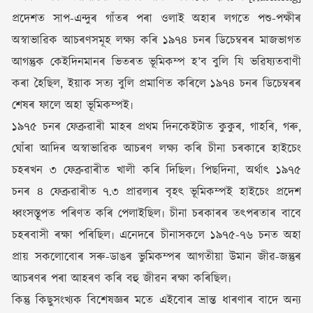
প্ৰদেশত সাপ-এন্দুৰ গাঁতৰ পৰা ওলাই অহাৰ লগতে পশু-পক্ষীৰ
অস্বাভাৱিক আচৰণসমূহ লক্ষ্য কৰি ১৯৭৪ চনৰ ডিচেম্বৰৰ মাজভাগত
আগন্তুক কেইদিনমানৰ ভিতৰত ভূমিকম্প হ’ব বুলি যি ভৱিষ্যতবাণী
কৰা হৈছিল, ইয়াক সত্য বুলি প্ৰমাণিত কৰিলে ১৯৭৪ চনৰ ডিচেম্বৰৰ
শেষৰ ফালে অহা ভূমিকম্পই৷
১৯৭৫ চনৰ ফেব্ৰুৱাৰী মাহৰ প্ৰথম দিনকেইটাত কুকুৰ, গাহৰি, গৰু,
ঘোঁৰা আদিৰ অস্বাভাৱিক আচৰণ লক্ষ্য কৰি চীনা চৰকাৰে হাইচেং
চহৰখন ৩ ফেব্ৰুৱাৰীত খালী কৰি দিছিল৷ পিছদিনা, অৰ্থাৎ ১৯৭৫
চনৰ ৪ ফেব্ৰুৱাৰীত ৭.৩ প্ৰাৱল্যৰ বৃহৎ ভূমিকম্পই হাইচেং প্ৰদেশ
ধ্বংসস্তূপত পৰিণত কৰি পেলাইছিল৷ চীনা চৰকাৰৰ তৎপৰতাৰ বাবে
চহৰবাসী ৰক্ষা পৰিছিল৷ এনেদৰে চীনাসকলে ১৯৭৫-৭৬ চনত অহা
প্ৰায় সকলোবোৰ সৰু-ডাঙৰ ভুমিকম্পৰ আগতীয়া উমান জীৱ-জন্তুৰ
আচৰণৰ পৰা আহৰণ কৰি বহু জীৱন ৰক্ষা কৰিছিল৷
কিন্তু কিছুসংখ্যক বিশেষজ্ঞৰ মতে এইবোৰ ভ্ৰান্ত ধাৰণাৰ বাদে অন্য