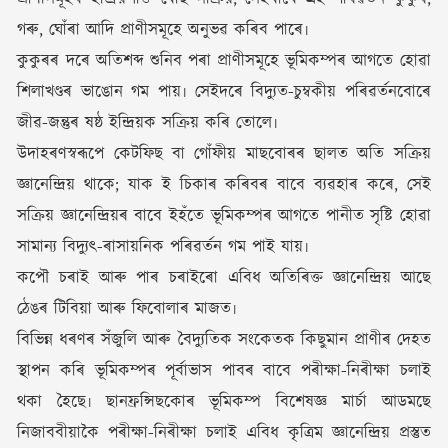
গৰু, ঘোঁৰা আদি প্ৰাণীসমূহে অনুভৱ কৰিব পাৰে৷
কুকুৰৰ দৰে অতিশব্দ শুনিব পৰা প্ৰাণীসমূহে ভূমিকম্পৰ আগতে হোৱা
শিলাখণ্ডৰ ভাঙোন গম পায়৷ সেইদৰে বিদ্যুত-চুম্বকীয় পৰিৱৰ্তনবোৰে
জীৱ-জন্তুৰ ষষ্ঠ ইন্দ্ৰিয়ক সক্ৰিয় কৰি তোলে৷
উদাহৰণস্বৰূপে কেটফিছ বা গোঁফীয় মাছবোৰৰ ছালত অতি সক্ৰিয়
জ্ঞানেন্দ্ৰিয় থাকে; যাক ই চিকাৰ কৰিবৰ বাবে ব্যৱহাৰ কৰে, সেই
সক্ৰিয় জ্ঞানেন্দ্ৰিয়ৰ বাবে ইহঁতে ভূমিকম্পৰ আগতে পানীত সৃষ্টি হোৱা
সামান্য বিদ্যুৎ-ৰাসায়নিক পৰিৱৰ্তন গম পাই যায়৷
কপৌ চৰাই আৰু পাৰ চৰাইৰো এবিধ অতিৰিক্ত জ্ঞানেন্দ্ৰিয় আছে
ঠেঙৰ টিবিয়া আৰু ফিবোলাৰ মাজত৷
বিভিন্ন ধৰণৰ সঁজুলি আৰু বৈদ্যুতিক সংকেতক কিছুমান প্ৰাণীৰ দেহত
স্থাপন কৰি ভূমিকম্পৰ পূৰ্বাভাস পাবৰ বাবে পৰীক্ষা-নিৰীক্ষা চলাই
থকা হৈছে৷ ছানফ্ৰন্সিছকোৰ ভূমিকম্প বিশেষজ্ঞ মাৰ্চা আডমছে
নিজাববীয়াকৈ পৰীক্ষা-নিৰীক্ষা চলাই এবিধ কৃত্ৰিম জ্ঞানেন্দ্ৰিয় প্ৰস্তুত