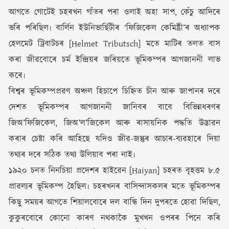
আগতে গোটেই চহৰখন গাঁতৰ পৰা ওলাই অহা সাপ, কেঁচু আদিৰে
ভৰি পৰিছিল৷ বাৰ্লিন ইউনিভাৰ্ছিটীৰ ‘ফিজিকেল কেমিষ্ট্ৰী’ৰ অধ্যাপক
হেলমেট ট্ৰিবাটচৰ [Helmet Tributsch] মতে মাটিৰ তলত বাস
কৰা জীৱবোৰে চৰ্ম ইন্দ্ৰিয়ৰ জৰিয়তে ভূমিকম্পৰ আগজাননী লাভ
কৰে৷
বিশ্বৰ ভূমিকম্পপ্ৰৱণ অঞ্চল হিচাপে চিহ্নিত চীন আৰু জাপানৰ দৰে
দেশত ভূমিকম্পৰ আগজাননী জানিবৰ বাবে বিভিন্নধৰণৰ
জিঅ’ফিজিকেল, জিঅ’ল’জিকেল আৰু ৰাসায়নিক পদ্ধতি উদ্ভাৱন
কৰাৰ চেষ্টা কৰি আহিছে যদিও জীৱ-জন্তুৰ আচাৰ-ব্যৱহাৰে দিয়া
তথ্যৰ দৰে সঠিক তথ্য উলিয়াব পৰা নাই৷
১৯২০ চনত নিনচিয়া প্ৰদেশৰ হাইৱেন [Haiyan] চহৰত বৃহত্তম ৮.৫
প্ৰাৱল্যৰ ভূমিকম্প হৈছিল৷ চহৰখনৰ বাসিন্দাসকলৰ মতে ভূমিকম্পৰ
কিছু সময়ৰ আগতে শিয়ালবোৰে দল বান্ধি দিন দুপৰতে হোৱা দিছিল,
কুকুৰবোৰে কোনো কাৰণ নথকাকৈ মুখখন ওপৰৰ পিনে কৰি