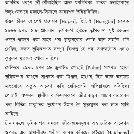
আচৰিত ধৰণে ৰৌ-ৰৌৱাইছিল আৰু ঘৰচিৰিকা, চাতক চৰাইবোৰে
উচ্চৃংখলভাৱে ইফালে-সিফালে আকাশত উৰিফুৰিছিল৷
উত্তৰ চীনৰ হোপেই প্ৰদেশৰ [Hopei], ছিংটাই [Hsingtai] চহৰত
১৯৬৬ চনত ৬.৮ প্ৰাৱল্যৰ ভূমিকম্প হওঁতে ভূমিকম্প সৃষ্ট কেন্দ্ৰৰ
ওচৰে-পাজৰে থকা ঠাইৰ পৰা কুকুৰবোৰ ওলাই আন ঠাইলৈ গুচি
গৈছিল, ফলত ভূমিকম্পত সম্পূৰ্ণ বিধ্বস্ত হৈ পৰা অঞ্চলটোত এটাও
কুকুৰৰ মৃতদেহ পোৱা নাছিল৷
সেইদৰে ১৯৮০ চনৰ ১৮ জুলাইত পোহাই [Pohai] সাগৰত হোৱা
ভূমিকম্পৰ আগতে সাগৰত থকা ছিগাল, হাংগৰ, ছিল আৰু অন্যান্য
মাছবোৰে অদ্ভুত আচৰণ কৰি যেনি-তেনি জঁপিয়াবলৈ ধৰিছিল৷
পোহাই অঞ্চলৰ স্থানীয় বাসিন্দাসকলে জীৱ-জন্তুৰ আচাৰ-ব্যৱহাৰৰ
পৰা বিভিন্ন প্ৰাকৃতিক দুৰ্যোগৰ উমান লৈ মৃত্যুমুখৰ পৰা হাত সাৰি
আহিছে৷
চীনাসকলে ভূমিকম্পৰ সময়ত জীৱ-জন্তুসমূহৰ অস্বাভাৱিক আচৰণৰ
ওপৰত এক প্ৰণালীৱদ্ধ পৰীক্ষা আৰম্ভ কৰিছে৷ হাইচেং [Haicheng]