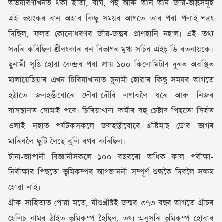
অভয়াৰণ্যখনত থকা হাতী, বাঘ, পহু আৰু আন আন জীৱ-জন্তুসমূহ
এই ভয়ংকৰ বান অহাৰ কিছু সময়ৰ আগতে তাৰ পৰা পলাই-পত্ৰং
দিছিল, ফলত কোনোধৰণৰ জীৱ-জন্তুৰ প্ৰাণহানি নহ’ল৷ এই তথ্য
সদৰি কৰিছিল শ্ৰীলংকাৰ বন বিভাগৰ মুখ্য সচিব এইচ্‌ ডি ৰতনায়কে৷
ছুনামী সৃষ্টি হোৱা কেন্দ্ৰৰ পৰা প্ৰায় ১০০ কিলোমিটাৰ দূৰত অৱস্থিত
মালায়েছিয়াৰ এখন চিৰিয়াখানাত ছুনামী হোৱাৰ কিছু সময়ৰ আগতে
হঠাতে জলহস্তীবোৰে দৌৰা-দৌৰি লগাবলৈ ধৰে আৰু নিজৰ
বাসস্থানত সোমাই পৰে৷ চিৰিয়াখানা কৰ্মীৰ বহু চেষ্টাৰ পিছতো সিহঁত
ওলাই নহাত পৰ্যটকসকলে জলহস্তীবোৰে খ্ৰীষ্টমাছ ডে’ৰ ভাগৰ
মাৰিবলৈ ছুটি লৈছে বুলি ৰগৰ কৰিছিল৷
চীনা-জাপানী বিজ্ঞানীসকলে ১০০ বছৰৰো অধিক কাল পৰীক্ষা-
নিৰীক্ষাৰ পিছতো ভূমিকম্পৰ আগজাননী সম্পূৰ্ণ শুদ্ধকৈ দিবলৈ সক্ষম
হোৱা নাই৷
গ্ৰীক সাহিত্যত পোৱা মতে, যীশুখ্ৰীষ্টই জন্মৰ ৩৭৩ বছৰ আগতে গ্ৰীচৰ
হেলিচ নামৰ ঠাইত ভূমিকম্প হৈছিল, তথ্য অনুসৰি ভূমিকম্প হোৱাৰ