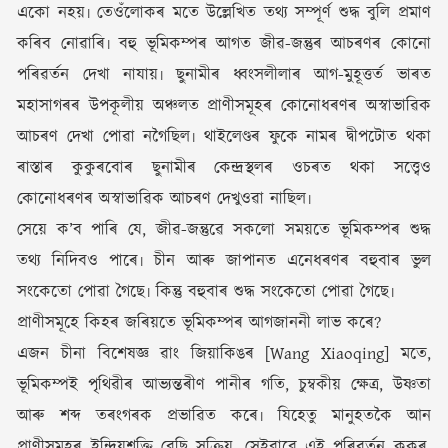
একো নহয়৷ তেওঁলোকৰ মতে উল্লেখিত তথ্য সম্পূৰ্ণ শুদ্ধ বুলি প্ৰমাণ
কৰিব নোৱাৰি৷ বহু ভূমিকম্পৰ আগত জীৱ-জন্তুৰ আচৰণৰ কোনো
পৰিৱৰ্তন দেখা নাযায়৷ ছুনামীৰ ধ্বংসলীলাৰ আগ-মুহূত্তৰ্ত ভাৰত
মহাসাগৰৰ উপকূলীয় অঞ্চলত প্ৰাণীসমূহৰ কোনোধৰণৰ অস্বাভাৱিক
আচৰণ দেখা পোৱা নগৈছিল৷ থাইলেণ্ডৰ ফুকে নামৰ দ্বীপটোত থকা
ৰাস্তাৰ কুকুৰবোৰ ছুনামীৰ কেন্দ্ৰস্থলৰ ওচৰত থকা সত্ত্বেও
কোনোধৰণৰ অস্বাভাৱিক আচৰণ দেখুওৱা নাছিল৷
সেয়ে ক’ব পাৰি যে, জীৱ-জন্তুৱে সকলো সময়তে ভূমিকম্পৰ শুদ্ধ
তথ্য নিদিবও পাৰে৷ চীন আৰু জাপানত এনেধৰণৰ বহুবাৰ ভুল
সংকেতো পোৱা গৈছে৷ কিন্তু বহুবাৰ শুদ্ধ সংকেতো পোৱা গৈছে৷
প্ৰাণীসমূহে কিহৰ জৰিয়তে ভূমিকম্পৰ আগজাননী লাভ কৰে?
এজন চীনা বিশেষজ্ঞ ৱাং জিয়াকিঙৰ [Wang Xiaoqing] মতে,
ভূমিকম্পই পৃথিৱীৰ আভ্যন্তৰীণ পানীৰ গতি, চুম্বকীয় ক্ষেত্ৰ, উষ্ণতা
আৰু শব্দ তৰংগৰক প্ৰভাৱিত কৰে৷ যিহেতু মানুহতকৈ আন
প্ৰাণীসমূহৰ ইন্দ্ৰিয়শক্তি বেছি সক্ৰিয়, সেইবাবে এই পৰিৱৰ্তন কুকুৰ,