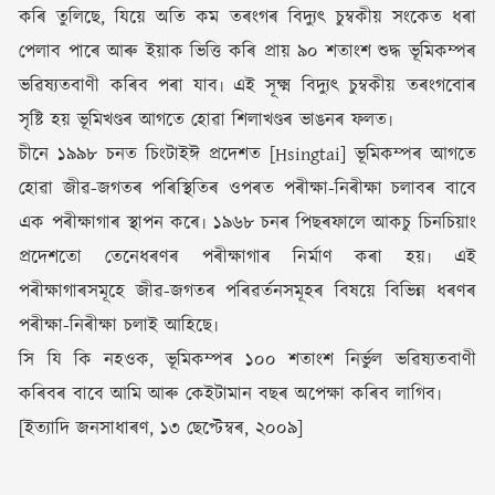
কৰি তুলিছে, যিয়ে অতি কম তৰংগৰ বিদ্যুৎ চুম্বকীয় সংকেত ধৰা
পেলাব পাৰে আৰু ইয়াক ভিত্তি কৰি প্ৰায় ৯০ শতাংশ শুদ্ধ ভূমিকম্পৰ
ভৱিষ্যতবাণী কৰিব পৰা যাব৷ এই সূক্ষ্ম বিদ্যুৎ চুম্বকীয় তৰংগবোৰ
সৃষ্টি হয় ভূমিখণ্ডৰ আগতে হোৱা শিলাখণ্ডৰ ভাঙনৰ ফলত৷
চীনে ১৯৯৮ চনত চিংটাইঈ প্ৰদেশত [Hsingtai] ভূমিকম্পৰ আগতে
হোৱা জীৱ-জগতৰ পৰিস্থিতিৰ ওপৰত পৰীক্ষা-নিৰীক্ষা চলাবৰ বাবে
এক পৰীক্ষাগাৰ স্থাপন কৰে৷ ১৯৬৮ চনৰ পিছৰফালে আকচু চিনচিয়াং
প্ৰদেশতো তেনেধৰণৰ পৰীক্ষাগাৰ নিৰ্মাণ কৰা হয়৷ এই
পৰীক্ষাগাৰসমূহে জীৱ-জগতৰ পৰিৱৰ্তনসমূহৰ বিষয়ে বিভিন্ন ধৰণৰ
পৰীক্ষা-নিৰীক্ষা চলাই আহিছে৷
সি যি কি নহওক, ভূমিকম্পৰ ১০০ শতাংশ নিৰ্ভুল ভৱিষ্যতবাণী
কৰিবৰ বাবে আমি আৰু কেইটামান বছৰ অপেক্ষা কৰিব লাগিব৷
[ইত্যাদি জনসাধাৰণ, ১৩ ছেপ্টেম্বৰ, ২০০৯]