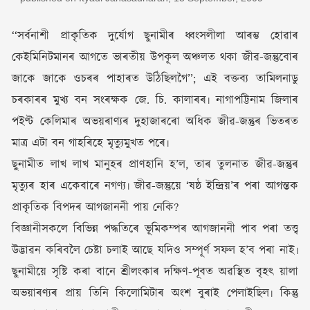
‘‘সৰ্বনাশী প্ৰাকৃতিক দুৰ্যোগ ছুনামীৰ ধ্বংসলীলা আৰম্ভ হোৱাৰ
কেইমিনিটমানৰ আগতে ভাৰতীয় উপকূল অঞ্চলত থকা জীৱ-জন্তুবোৰ
জাকে জাকে ওচৰৰ পাহাৰত উঠিছিলগৈ’’; এই বক্তব্য তামিলনাডু
চৰকাৰৰ মুখ্য বন সংৰক্ষক জে. চি. কালাৰৰ৷ নাগাপট্টিনাম জিলাৰ
পইণ্ট কেলিমাৰ অভয়ৰাণ্যৰ দুহাজাৰৰো অধিক জীৱ-জন্তুৰ ভিতৰত
মাত্ৰ এটা বন গাহৰিহে মৃত্যুমুখত পৰে৷
ছুনামীত লাখ লাখ মানুহৰ প্ৰাণহানি হ’ল, তাৰ তুলনাত জীৱ-জন্তুৰ
মৃত্যুৰ হাৰ একেবাৰে নগণ্য৷ জীৱ-জন্তুয়ে ‘ষষ্ঠ ইন্দ্ৰিয়’ৰ পৰা আগন্তক
প্ৰাকৃতিক বিপদৰ আগজাননী পায় নেকি?
বিজ্ঞানীসকলে বিভিন্ন পদ্ধতিৰে ভূমিকম্পৰ আগজাননী পাব পৰা তত্ত্ব
উদ্ভাৱন কৰিবলৈ চেষ্টা চলাই আছে যদিও সম্পূৰ্ণ সফল হ’ব পৰা নাই৷
ছুনামীয়ে সৃষ্টি কৰা বানে শ্ৰীলংকাৰ দক্ষিণ-পূবত অৱস্থিত বৃহৎ য়ালা
অভয়াৰণ্যৰ প্ৰায় তিনি কিলোমিটাৰ অংশ বুৰাই পেলাইছিল৷ কিন্তু